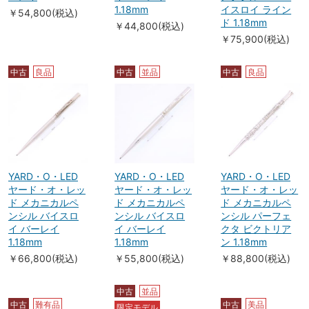
1.18mm
イスロイ ライン
￥54,800(税込)
ド 1.18mm
￥44,800(税込)
￥75,900(税込)
中古
良品
中古
並品
中古
良品
YARD・O・LED
YARD・O・LED
YARD・O・LED
ヤード・オ・レッ
ヤード・オ・レッ
ヤード・オ・レッ
ド メカニカルペ
ド メカニカルペ
ド メカニカルペ
ンシル バイスロ
ンシル バイスロ
ンシル パーフェ
イ バーレイ
イ バーレイ
クタ ビクトリア
1.18mm
1.18mm
ン 1.18mm
￥66,800(税込)
￥55,800(税込)
￥88,800(税込)
中古
並品
中古
難有品
中古
美品
限定モデル