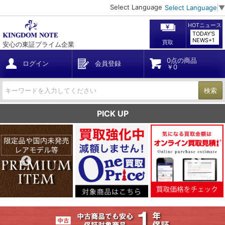
Select Language
Select Language
▼
HOTニュース
TODAY'S
NEWS+1
買取
安心の東証プライム企業
0点の商品
ログイン
会員登録
￥0
検索
PICK UP
Previous
Nex