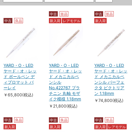
中古
並品
中古
並品
中古
良品
新入荷
レアモデル
新入荷
YARD・O・LED
YARD・O・LED
YARD・O・LED
ヤード・オ・レッ
ヤード・オ・レッ
ヤード・オ・レッ
ド ボールペン デ
ド メカニカルペ
ド メカニカルペ
ィプロマット バ
ンシル
ンシル パーフェ
ーレイ
No.422767 プラ
クタ ビクトリア
チニン 丸軸 モザ
ン 1.18mm
￥65,800(税込)
イク模様 1.18mm
￥74,800(税込)
￥21,800(税込)
中古
良品
中古
良品
中古
並品
新入荷
新入荷
新入荷
レアモデル