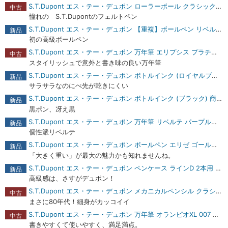
S.T.Dupont エス・テー・デュポン ローラーボール クラシック ゴールドプレート ライン 漆黒クリップ 商品レビュー
中古
憧れの S.T.Dupontのフェルトペン
S.T.Dupont エス・テー・デュポン 【重複】ボールペン リベルテ パープルラッカー＆パラディウム 商品レビュー
新品
初の高級ボールペン
S.T.Dupont エス・テー・デュポン 万年筆 エリプシス プラチナモデル ジュエリーデコール M 商品レビュー
中古
スタイリッシュで意外と書き味の良い万年筆
S.T.Dupont エス・テー・デュポン ボトルインク (ロイヤルブルー) 商品レビュー
新品
サラサラなのにぺ先が乾きにくい
S.T.Dupont エス・テー・デュポン ボトルインク (ブラック) 商品レビュー
新品
黒ポン、冴え黒
S.T.Dupont エス・テー・デュポン 万年筆 リベルテ パープルラッカー＆パラディウム M 商品レビュー
新品
個性派リベルテ
S.T.Dupont エス・テー・デュポン ボールペン エリゼ ゴールドスミス パラディウム 商品レビュー
新品
「大きく重い」が最大の魅力かも知れませんね。
S.T.Dupont エス・テー・デュポン ペンケース ラインD 2本用 ブラウン 商品レビュー
新品
高級感は、さすがデュポン！
S.T.Dupont エス・テー・デュポン メカニカルペンシル クラシック シルバープレート ライン 漆黒クリップ 0.7mm 商品レビュー
中古
まさに80年代！細身がカッコイイ
S.T.Dupont エス・テー・デュポン 万年筆 オランピオXL 007 カジノ・ロワイヤル M 商品レビュー
中古
書きやすくて使いやすく、満足満点。