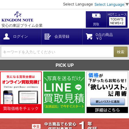
Select Language
Select Language
▼
HOTニュース
TODAY'S
NEWS+2
買取
安心の東証プライム企業
0点の商品
ログイン
会員登録
￥0
検索
PICK UP
Previous
Nex