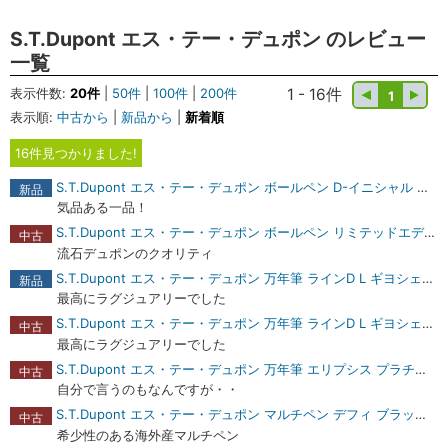
S.T.Dupont エス・テー・デュポン のレビュー
一覧
表示件数:
20件
|
50件
|
100件
|
200件
1 - 16件
1
表示順:
中古から
|
新品から
|
新着順
16件見つかりました!
S.T.Dupont エス・テー・デュポン ボールペン D-イニシャル ブラックラッカー/ゴールデン 商品レビュー
新品
気品ある一品！
S.T.Dupont エス・テー・デュポン ボールペン リミテッドエディション ファラオ 商品レビュー
中古
流石デュポンのクオリティ
S.T.Dupont エス・テー・デュポン 万年筆 ラインD L ギヨシェアンダーラッカー エメラルドグリーンナチュラルラッカー EF 商品レビュー
新品
最高にラグジュアリーでした
S.T.Dupont エス・テー・デュポン 万年筆 ラインD L ギヨシェアンダーラッカー アンバーレッドナチュラルラッカー F 商品レビュー
中古
最高にラグジュアリーでした
S.T.Dupont エス・テー・デュポン 万年筆 エリプシス プラチナモデル ジュエリーデコール M 商品レビュー
中古
自分で言うのもなんですが・・
S.T.Dupont エス・テー・デュポン マルチペン デフィ ブラックコンポジット/パラディウム ボールペン＋メカニカルペンシル0.7mm 商品レビュー
中古
希少性のある海外産マルチペン