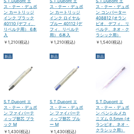
S.T.Dupont エ
S.T.Dupont エ
S.T.Dupont エ
ス・テー・デュポ
ス・テー・デュポ
ス・テー・デュポ
ン カートリッジ
ン カートリッジ
ン コンバーター
インク ブラック
インク ロイヤル
408812 (オラン
40110 (デフィ、
ブルー 40112 (デ
ピオ、デフィ、リ
リベルテ用） 6本
フィ、リベルテ
ベルテ、ネオ・ク
入
用） 6本入
ラシック用）
￥1,210(税込)
￥1,210(税込)
￥1,540(税込)
新品
新品
新品
S.T.Dupont エ
S.T.Dupont エ
S.T.Dupont エ
ス・テー・デュポ
ス・テー・デュポ
ス・テー・デュポ
ン ファイバーテ
ン ファイバーテ
ン ペンシルメカ
ィップ替芯 ブラ
ィップ替芯 ブル
ニズム 0.5mm (オ
ック M
ー M
ランピオ、ネオ・
クラシック用）
￥1,430(税込)
￥1,430(税込)