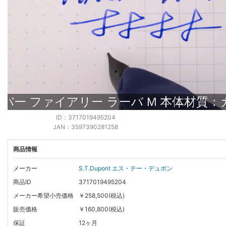
ID：3717019495204
JAN：3597390281258
商品情報
メーカー
S.T.Dupont エス・テー・デュポン
商品ID
3717019495204
メーカー希望小売価格
￥258,500(税込)
販売価格
￥160,800(税込)
保証
12ヶ月