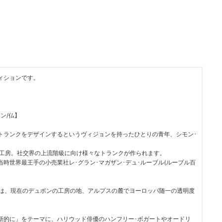
ィションです。
ポン/仏】
。
トランクをデザインするというヴィジョンを持ったひとりの青年、シモン･
の工房。社交界の上流階級に向け様々なトランクが作られます。
時世界最王手の小売業社レ･グラン･マガザン･デュ･ルーブル(ルーブル百
社は、現在のデュポンの工房の地、アルプスの麓でヨーロッパ随一の透明度
。
新的に」をテーマに、ハリウッド俳優のハンフリー･ボガートやオードリ