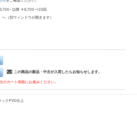
ちら
をご確認ください。
0- 以降 ￥6,700-×23回
ン
へ（別ウィンドウが開きます）
この商品の新品・中古が入荷したらお知らせします。
次のカート画面にお進みください。
ックPVD仕上