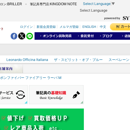
Select Language
▼
ロン:
BRILLER
筆記具専門店:
KINGDOM NOTE
Select Language
ログイン
|
新規会員登録
|
メルマガ登録
|
ENGLISH
/
中文
ート
ク
Leonardo Officina Italiana
ザ・スピリット・オブ・ブルー
スーベレーン
カーボンファイバー ファイアリー ラーバ M