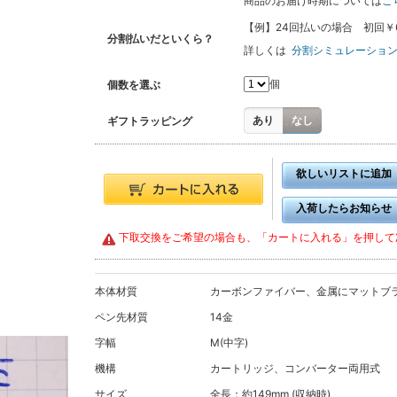
商品のお届け時期については
こ
【例】24回払いの場合 初回￥6,70
分割払いだといくら？
詳しくは
分割シミュレーショ
個
個数を選ぶ
あり
なし
ギフトラッピング
欲しいリストに追加
入荷したらお知らせ
下取交換をご希望の場合も、「カートに入れる」を押して
本体材質
カーボンファイバー、金属にマットブラ
ペン先材質
14金
字幅
M(中字)
機構
カートリッジ、コンバーター両用式
サイズ
全長：約149mm (収納時)