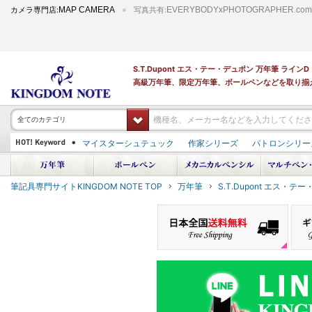
カメラ専門店:
MAP CAMERA
写真共有:
EVERYBODYxPHOTOGRAPHER.com
S.T.Dupont エス・テー・デュポン 万年筆 ラ
高級万年筆、限定万年筆、ボールペンなどを取り揃
全てのカテゴリ
マイスターシュテュック
作家シリーズ
パトロンシリー
PILOT 蒔絵
ダイアミン ボトルインク
筆記具専門サイトKINGDOM NOTE TOP
万年筆
S.T.Dupont エス・テ