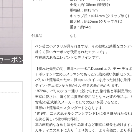
全長：約135mm (筆記時)
胴軸径：約13mm
キャップ径：約14mm (クリップ除く)
最大径：約20mm (クリップ含む)
重さ：約54g
付属品
なし
ペン芯に小アタリが見られますが、その他概ね綺麗なコンデ
軽くて強いカーボンが使用されたモデルです。
存在感のあるエレガントなデザインです。
【優れた先見の明、世界へ――S.T.Dupont エス･テー･デュ
ナポレオンIII世のカメラマンであった25歳の鋭い美的センス
パリの上流階級のために独自のスタイルを持った特別な旅行
ティソ･デュポンから輝かしい歴史の幕があがります。
1872年、パリのデュー通りに設けられた旅行鞄と革製品用
王室に愛され、瞬く間に貴族の愛用品となった彼の作品は、当
貨店)の正式納入メーカーとしての扱いを受けるなど、
世界の上流階級のスタンダードとなります。
1919年、二人の息子ルシアンとアンドレに引き継がれた会
を誇る美しい湖の畔に移転、
革の画期的ななめし法を生み出すなど順調に成長を続けます
カルティエの傘下に入り「より美しく、より高価に、より革