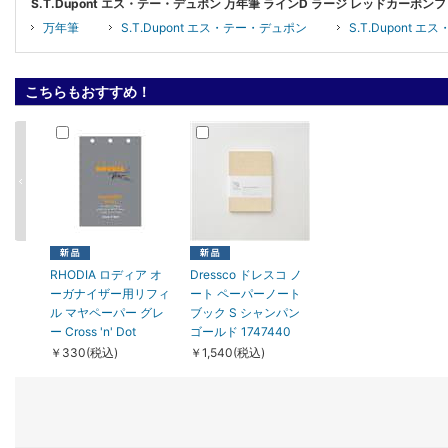
S.T.Dupont エス・テー・デュポン 万年筆 ラインD ラージ レッドカーボ
万年筆
S.T.Dupont エス・テー・デュポン
S.T.Dupont
こちらもおすすめ！
RHODIA ロディア オ
Dressco ドレスコ ノ
ーガナイザー用リフィ
ート ペーパーノート
ル マヤペーパー グレ
ブック S シャンパン
ー Cross 'n' Dot
ゴールド 1747440
￥330(税込)
￥1,540(税込)