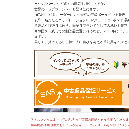
ー･ヘプバーンなど多くの顧客を増やしながら
世界のトップブランドへと登り詰めます。
1973年、特別オーダーにより最初の高級ボールペンを発表。
以降、名だたるコラボレーション(007ジェームス･ボンド(英)
革製品や喫煙具に続き、筆記具ブランドとしての地位も確立
今や国を代表しての贈答品に選ばれるなど、2013年にはフ
ュポン。
美しく、贅沢であり、持つ人に喜びを与える筆記具を次々と
ディスプレイにより、色の見え方が実際の商品と異なる場合がありま
掲載商品は店頭販売もしている関係上、ご注文メールを送信いただい