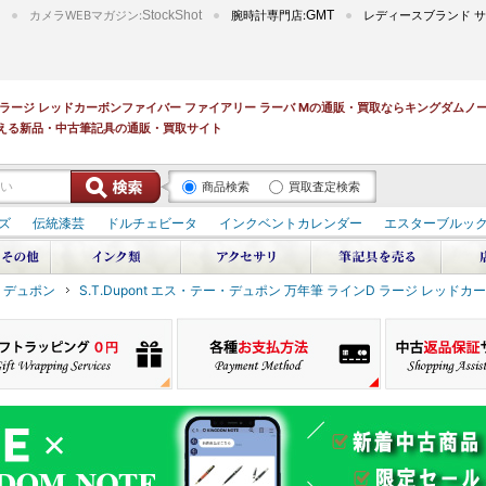
カメラWEBマガジン:
StockShot
腕時計専門店:
GMT
レディースブランド サ
インD ラージ レッドカーボンファイバー ファイアリー ラーバ Mの通販・買取ならキングダムノ
える新品・中古筆記具の通販・買取サイト
商品検索
買取査定検索
ズ
伝統漆芸
ドルチェビータ
インクベントカレンダー
エスターブルッ
ー・デュポン
S.T.Dupont エス・テー・デュポン 万年筆 ラインD ラージ レッド