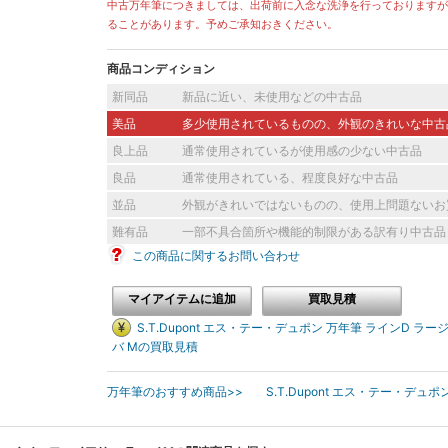
中古万年筆につきましては、出荷前に入念な洗浄を行っておりますが
ることがあります。予めご承知おきください。
[current] 中古
2024年10月27日掲載分
商品コンディション
新同品
新品に近い、未使用などの中古品
美品
多少使用されているものの、外観のきれいな中古
良上品
通常使用されているが使用感の少ない中古品
良品
通常使用されている、程度良好な中古品
並品
外観がきれいではないものの、使用上問題ないお
難有品
一部不具合箇所や機能的制限がある訳有り中古品
この商品に関するお問い合わせ
マイアイテムに追加
買取見積
S.T.Dupont エス・テー・デュポン 万年筆 ラインD 
バ Mの買取見積
万年筆のおすすめ商品>>
S.T.Dupont エス・テー・デュ