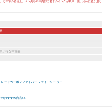
、万年筆の特性上、ペン先や本体内部に若干のインクが残り、使い始めに色が混じ
品
買い得な中古品
ラージ レッドカーボンファイバー ファイアリー ラー
ポンのおすすめ商品>>