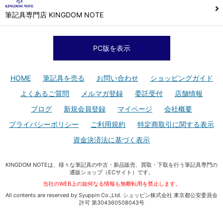
筆記具専門店 KINGDOM NOTE
PC版を表示
HOME
筆記具を売る
お問い合わせ
ショッピングガイド
よくあるご質問
メルマガ登録
委託受付
店舗情報
ブログ
新規会員登録
マイページ
会社概要
プライバシーポリシー
ご利用規約
特定商取引に関する表示
資金決済法に基づく表示
KINGDOM NOTEは、様々な筆記具の中古・新品販売、買取・下取を行う筆記具専門の
通販ショップ（ECサイト）です。
当社のWEB上の如何なる情報も無断転用を禁止します。
All contents are reserved by Syuppin Co.,Ltd. シュッピン株式会社 東京都公安委員会
許可 第304360508043号