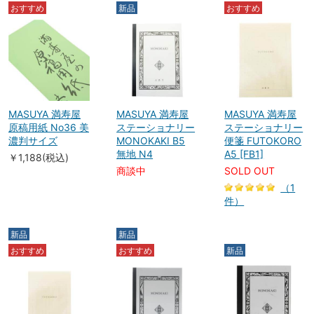
おすすめ
新品
おすすめ
MASUYA 満寿屋
MASUYA 満寿屋
MASUYA 満寿屋
原稿用紙 No36 美
ステーショナリー
ステーショナリー
濃判サイズ
MONOKAKI B5
便箋 FUTOKORO
無地 N4
A5 [FB1]
￥1,188(税込)
商談中
SOLD OUT
（1
件）
新品
新品
おすすめ
おすすめ
新品