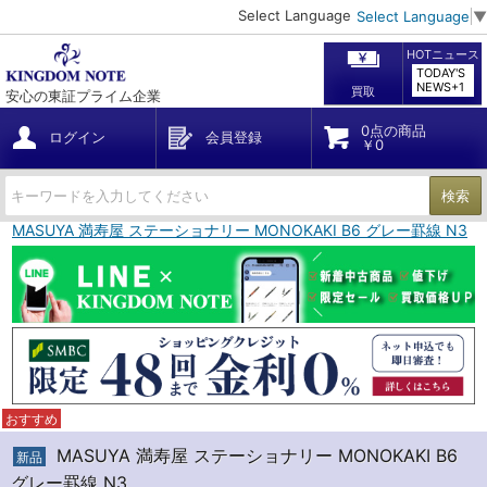
Select Language
Select Language
▼
HOTニュース
TODAY'S
NEWS+1
買取
安心の東証プライム企業
0点の商品
ログイン
会員登録
￥0
検索
MASUYA 満寿屋 ステーショナリー MONOKAKI B6 グレー罫線 N3
おすすめ
MASUYA 満寿屋 ステーショナリー MONOKAKI B6
新品
グレー罫線 N3