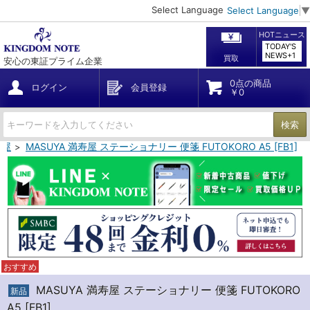
Select Language
Select Language
▼
HOTニュース
TODAY'S
NEWS+1
買取
安心の東証プライム企業
0点の商品
ログイン
会員登録
￥0
検索
寿屋
MASUYA 満寿屋 ステーショナリー 便箋 FUTOKORO A5 [FB1]
おすすめ
MASUYA 満寿屋 ステーショナリー 便箋 FUTOKORO
新品
A5 [FB1]