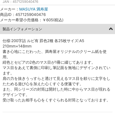
JAN：4571259040476
メーカー：
MASUYA 満寿屋
商品ID：4571259040476
メーカー希望小売価格：￥605(税込)
製品インフォメーション
仕様:200字詰 ルビ有 罫色2種 各25枚
サイズ:A5
210mm×148mm
書き心地にこだわった、満寿屋オリジナルのクリーム紙を使
用。
紺色とセピアの2色のマス目が1冊に綴じてあります。
マス目をあえて裏側に印刷し筆記面を無地にデザインされてい
ます。
肩の力を抜きうっすらと透けて見えるマス目を頼りに文字をし
たためる遊び心を加えた心くすぐる便箋です。
また、同シリーズの封筒は開封した時に中からマス目が現れる
デザインです。
受け取ったお相手も心をくすぐられる封筒となっております。