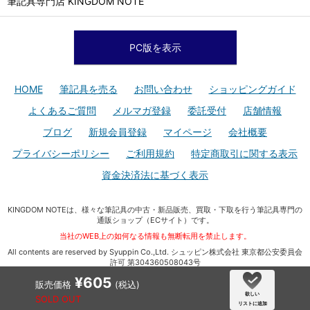
筆記具専門店 KINGDOM NOTE
PC版を表示
HOME
筆記具を売る
お問い合わせ
ショッピングガイド
よくあるご質問
メルマガ登録
委託受付
店舗情報
ブログ
新規会員登録
マイページ
会社概要
プライバシーポリシー
ご利用規約
特定商取引に関する表示
資金決済法に基づく表示
KINGDOM NOTEは、様々な筆記具の中古・新品販売、買取・下取を行う筆記具専門の
通販ショップ（ECサイト）です。
当社のWEB上の如何なる情報も無断転用を禁止します。
All contents are reserved by Syuppin Co.,Ltd. シュッピン株式会社 東京都公安委員会
許可 第304360508043号
¥605
販売価格
(税込)
欲しい
SOLD OUT
リストに追加