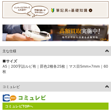
主な仕様
■サイズ
A5｜200字詰ルビ有｜罫色2種各25枚｜マス目5mm×7mm｜60
枚
コミュレビ
コミュレビTOPへ