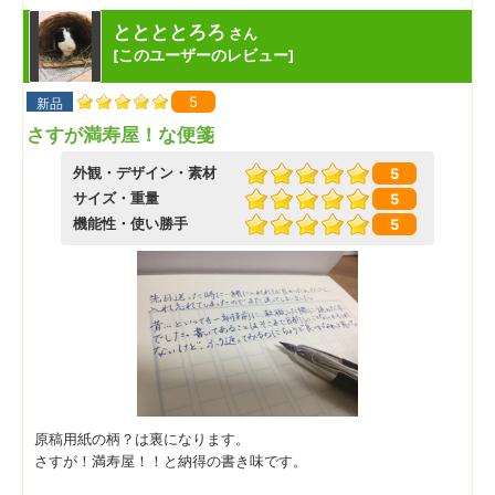
ととととろろ
さん
このユーザーのレビュー
[
]
5
新品
さすが満寿屋！な便箋
外観・デザイン・素材
5
サイズ・重量
5
機能性・使い勝手
5
原稿用紙の柄？は裏になります。
さすが！満寿屋！！と納得の書き味です。