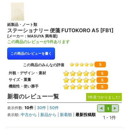
紙製品・ノート類
ステーショナリー 便箋 FUTOKORO A5 [FB1]
[メーカー：MASUYA 満寿屋]
この商品のレビューが1件あります
この商品のレビューを書く
5
この商品のみんなの評価
外観・デザイン・素材
5
サイズ・重量
5
機能性・使い勝手
5
新着のレビュー一覧
1件見つかりました!
10件
30件
50件
表示件数:
|
|
1
中古から
新品から
新着順
最新投稿順
表示順:
|
|
|
1 - 1件