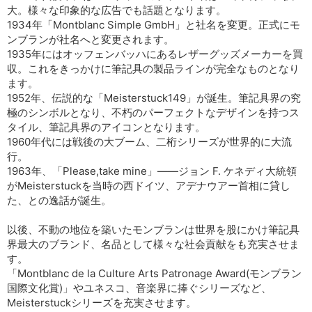
大。様々な印象的な広告でも話題となります。
1934年「Montblanc Simple GmbH」と社名を変更。正式にモ
ンブランが社名へと変更されます。
1935年にはオッフェンバッハにあるレザーグッズメーカーを買
収。これをきっかけに筆記具の製品ラインが完全なものとなり
ます。
1952年、伝説的な「Meisterstuck149」が誕生。筆記具界の究
極のシンボルとなり、不朽のパーフェクトなデザインを持つス
タイル、筆記具界のアイコンとなります。
1960年代には戦後の大ブーム、二桁シリーズが世界的に大流
行。
1963年、「Please,take mine」――ジョン F. ケネディ大統領
がMeisterstuckを当時の西ドイツ、アデナウアー首相に貸し
た、との逸話が誕生。
以後、不動の地位を築いたモンブランは世界を股にかけ筆記具
界最大のブランド、名品として様々な社会貢献をも充実させま
す。
「Montblanc de la Culture Arts Patronage Award(モンブラン
国際文化賞)」やユネスコ、音楽界に捧ぐシリーズなど、
Meisterstuckシリーズを充実させます。