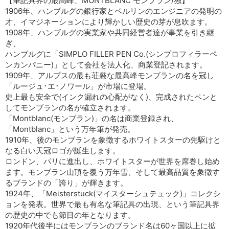
【筆記具界の最高峰、MONTBLANC モンブラン/独】
1906年、ハンブルグの銀行家とベルリンのエンジニアの発明の
才、イマジネーションにより輝かしい歴史の芽が息吹ます。
1908年、ハンブルグの実業家や共同経営者達が事業を引き継
ぎ、
ハンブルグに「SIMPLO FILLER PEN Co.(シンプロフィラーペ
ンカンパニー)」として会社を法人化、商業登記されます。
1909年、アルプスの最も荘厳な最高峰モンブランの名を冠し
「ルージュ･エ･ノワール」が市場に登場。
史上最も安全で(インク漏れの心配がなく)、完成されたペンと
してモンブランの名が確立されます。
「Montblanc(モンブラン)」の名は商業登録され、
「Montblanc」という万年筆が発売。
1910年、後のモンブランを象徴するホワイトスターの先駆けと
なる白い天冠ロゴが誕生します。
ロンドン、パリに進出し、ホワイトスターが世界を席巻し始め
ます。モンブラン山頂を覆う万年雪、そして最高品質を象徴す
るブランドの「誇り」が輝きます。
1924年、「Meisterstuck(マイスターシュテュック)」コレクシ
ョンを発表。世界で最も有名な筆記具の出現、という筆記具界
の歴史の中でも節目の年となります。
1920年代後半にはモンブランのブランド名は60ヶ国以上に拡