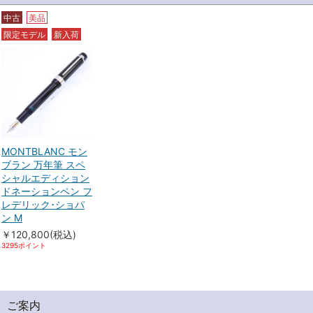
中古
美品
限定モデル
新入荷
MONTBLANC モン
ブラン 万年筆 スペ
シャルエディション
ドネーションペン フ
レデリック･ショパ
ン M
￥120,800(税込)
3295ポイント
ご案内