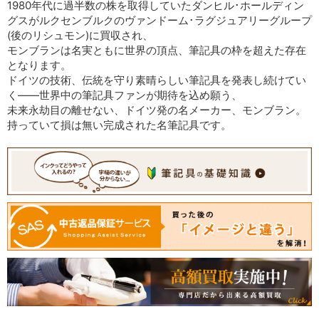
1980年代に過半数の株を取得していたダンヒル･ホールディン
グスがルクセンブルクのヴァンドーム･ラグジュアリーグループ
(後のリシュモン)に買収され、
モンブランは名実ともに世界の頂点、筆記具の枠を超えた存在
となります。
ドイツの技術、伝統を守り素晴らしい筆記具を発表し続けてい
く――世界中の筆記具ファンが期待を込め願う、
未来永劫目の離せない、ドイツ発の名メーカー、モンブラン。
持っていて損は無い完成された名筆記具です。
[current] [limitededition] 中古