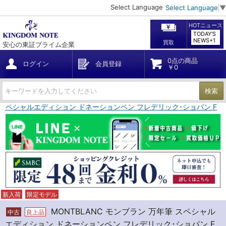
Select Language
Select Language
▼
HOTニュース
TODAY'S
NEWS+1
買取
安心の東証プライム企業
0点の商品
ログイン
会員登録
￥0
検索
筆 スペシャルエディション ドネーションペン フレデリック･ショパン F
新入荷
限定モデル
MONTBLANC モンブラン 万年筆 スペシャル
中古
良上品
エディション ドネーションペン フレデリック･ショパン F