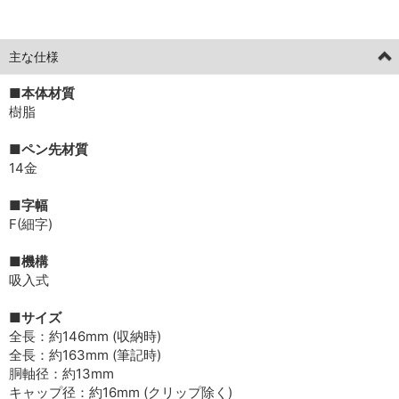
2026年05月27日掲載分
主な仕様
■本体材質
樹脂
■ペン先材質
14金
■字幅
F(細字)
■機構
吸入式
■サイズ
全長：約146mm (収納時)
全長：約163mm (筆記時)
胴軸径：約13mm
キャップ径：約16mm (クリップ除く)