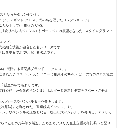
ーズとなったタウンゼント。
ゾ･タウンゼント･クロス」氏の名を冠したコレクションです。
カルトップ(円錐状の天冠)。
｢繰り出し式ペンシル｣ やボールペンの原型となった ｢スタイログラフィ
ロンゾ。
代の細心技術が融合した名シリーズです。
らゆる場面でお使い頂ける名品です。
バルに展開する筆記具ブランド、「クロス」。
立されたクロス･ペン･カンパニーに創業年の1846年は、のちのクロス社に
ス氏誕生の年でもあります。
装飾を施した金銀のペンシル用ホルダーを製造し事業をスタートさせま
ンシルケースやペンホルダーを発明します。
ク(魔法)」と称された「望遠鏡式ペンシル」や、
ペン」やペンシルの原型となる「繰出し式ペンシル」を発明し、アメリカ
と名付けられた初の万年筆を製造、たちまちアメリカ全土定番の筆記具へと登り