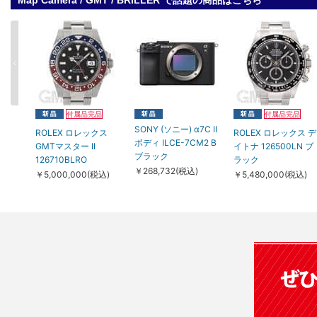
Map Camera / GMT / BRILLER で話題の商品はこちら
付属品完品
付属品完品
SONY (ソニー) α7C II
ROLEX ロレックス
ROLEX ロレックス デ
ボディ ILCE-7CM2 B
GMTマスター II
イトナ 126500LN ブ
ブラック
126710BLRO
ラック
￥268,732(税込)
￥5,000,000(税込)
￥5,480,000(税込)