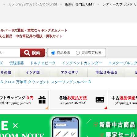
カメラWEBマガジン:
StockShot
腕時計専門店:
GMT
レディースブランド サ
グシルバー Bの通販・買取ならキングダムノート
える新品・中古筆記具の通販・買取サイト
商品検索
買取査定検索
ズ
伝統漆芸
ドルチェビータ
インクベントカレンダー
エスターブルッ
SS クロス 万年筆 タウンゼント スターリングシルバー B