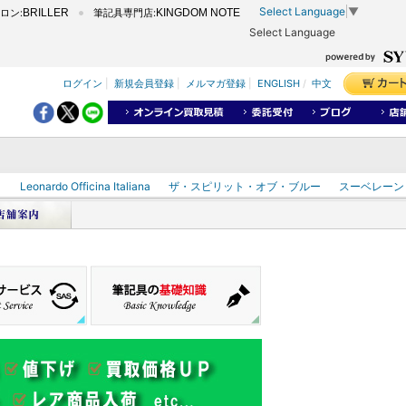
Select Language
▼
ロン:
BRILLER
筆記具専門店:
KINGDOM NOTE
Select Language
ログイン
|
新規会員登録
|
メルマガ登録
|
ENGLISH
/
中文
ク
Leonardo Officina Italiana
ザ・スピリット・オブ・ブルー
スーベレーン