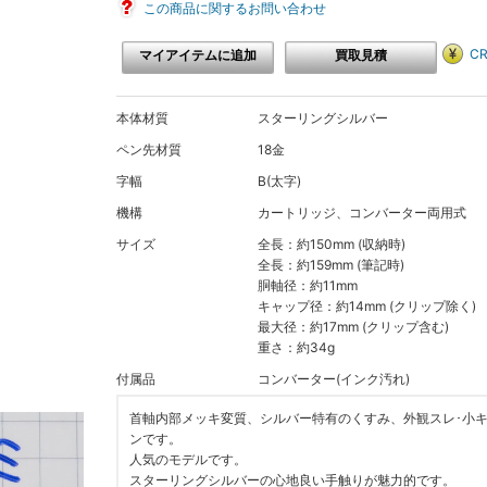
この商品に関するお問い合わせ
C
マイアイテムに追加
買取見積
本体材質
スターリングシルバー
ペン先材質
18金
字幅
B(太字)
機構
カートリッジ、コンバーター両用式
サイズ
全長：約150mm (収納時)
全長：約159mm (筆記時)
胴軸径：約11mm
キャップ径：約14mm (クリップ除く)
最大径：約17mm (クリップ含む)
重さ：約34g
付属品
コンバーター(インク汚れ)
首軸内部メッキ変質、シルバー特有のくすみ、外観スレ･小
ンです。
人気のモデルです。
スターリングシルバーの心地良い手触りが魅力的です。