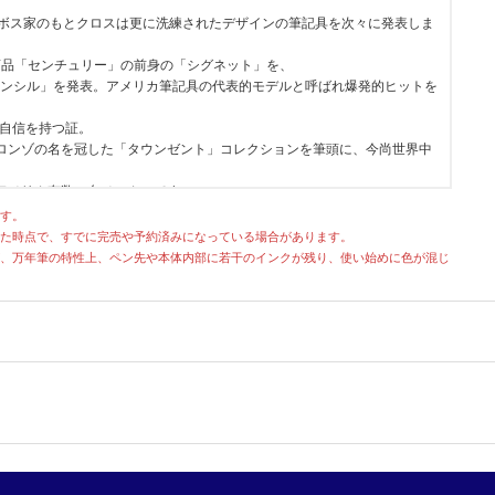
、ボス家のもとクロスは更に洗練されたデザインの筆記具を次々に発表しま
的商品「センチュリー」の前身の「シグネット」を、
 ペンシル」を発表。アメリカ筆記具の代表的モデルと呼ばれ爆発的ヒットを
に自信を持つ証。
ロンゾの名を冠した「タウンゼント」コレクションを筆頭に、今尚世界中
アメリカ有数の名メーカーです。
す。
た時点で、すでに完売や予約済みになっている場合があります。
、万年筆の特性上、ペン先や本体内部に若干のインクが残り、使い始めに色が混じ