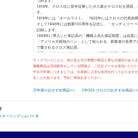
つめます。
1916年、クロス社に長年従事したボス家がクロス社を買収
す。
1918年には「オールライト」、1935年にはクロスの代表
そして1946年には創業100周年を記念し、「センチュリー
記録します。
1949年に導入した筆記具の「機構上永久保証制度」は品質
「アメリカ大統領のペン」として知られる、創業者の長男ア
で愛されるクロス筆記具。
品質、デザイン、クラフトマンシップ精神が世界を席巻する
ディスプレイにより、色の見え方が実際の商品と異なる場合がありま
掲載商品は店頭販売もしている関係上、ご注文メールを送信いただい
中古万年筆につきましては、出荷前に入念な洗浄を行っておりますが
ることがあります。予めご承知おきください。
万年筆のおすすめ商品>>
CROSS クロスのおすすめ商品>>
す
 スターリングシルバー B