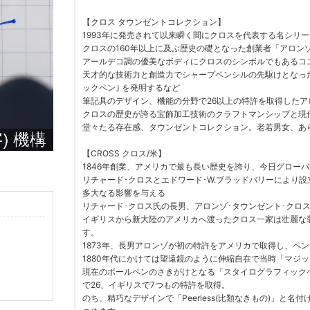
【クロス タウンゼントコレクション】
1993年に発売されて以来瞬く間にクロスを代表する名シリ
クロスの160年以上に及ぶ歴史の礎となった創業者「アロン
アールデコ調の優美なボディにクロスのシンボルでもあるコニ
天才的な技術力と創造力でシャープペンシルの先駆けとなった 
ックペン｣ を発明するなど
筆記具のデザイン、機能の分野で26以上の特許を取得したア
クロスの歴史が誇る宝飾加工技術のクラフトマンシップと現
堂々たる存在感、タウンゼントコレクション。老若男女、あ
【CROSS クロス/米】
1846年創業、アメリカで最も長い歴史を誇り、今日グロー
リチャード･クロスとエドワード･W.ブラッドバリーにより設
多大なる影響を与える
リチャード･クロス氏の長男、アロンゾ･タウンゼント･クロ
イギリスから新大陸のアメリカへ渡ったクロス一家は壮麗な
す。
1873年、長男アロンゾが初の特許をアメリカで取得し、ペ
1880年代にかけては望遠鏡のように伸縮自在で当時「マジッ
現在のボールペンのさきがけとなる「スタイログラフィック
で26、イギリスで7つもの特許を取得。
のち、精巧なデザインで「Peerless(比類なきもの)」