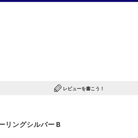
[current] 中古
2026年05月29日掲載分
レビューを書こう！
ーリングシルバー B