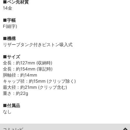
■ペン先材質
14金
■字幅
F(細字)
■機構
リザーブタンク付きピストン吸入式
■サイズ
全長：約127mm (収納時)
全長：約154mm (筆記時)
胴軸径：約14mm
キャップ径：約15mm (クリップ除く)
最大径：約21mm (クリップ含む)
重さ：約22g
■付属品
なし
コミュレビ