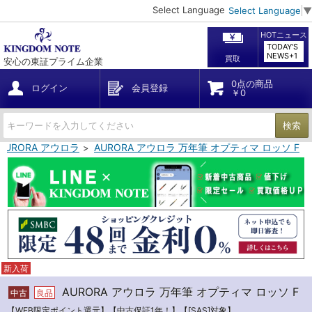
Select Language
Select Language
▼
HOTニュース
TODAY'S
NEWS+1
買取
安心の東証プライム企業
0点の商品
ログイン
会員登録
￥0
検索
AURORA アウロラ
AURORA アウロラ 万年筆 オプティマ ロッソ F
新入荷
AURORA アウロラ 万年筆 オプティマ ロッソ F
中古
良品
【WEB限定ポイント還元】【中古保証1年！】【[SAS]対象】