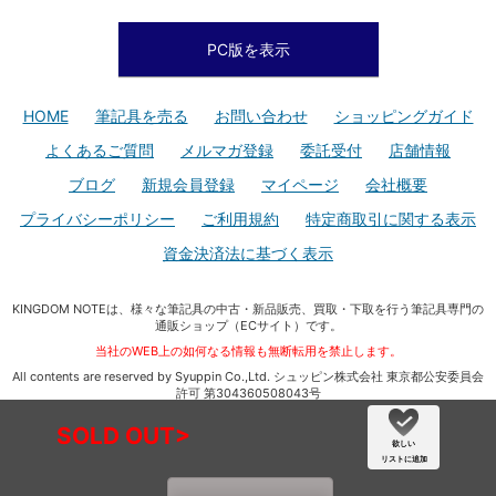
PC版を表示
HOME
筆記具を売る
お問い合わせ
ショッピングガイド
よくあるご質問
メルマガ登録
委託受付
店舗情報
ブログ
新規会員登録
マイページ
会社概要
プライバシーポリシー
ご利用規約
特定商取引に関する表示
資金決済法に基づく表示
KINGDOM NOTEは、様々な筆記具の中古・新品販売、買取・下取を行う筆記具専門の
通販ショップ（ECサイト）です。
当社のWEB上の如何なる情報も無断転用を禁止します。
All contents are reserved by Syuppin Co.,Ltd. シュッピン株式会社 東京都公安委員会
許可 第304360508043号
SOLD OUT>
欲しい
リストに追加