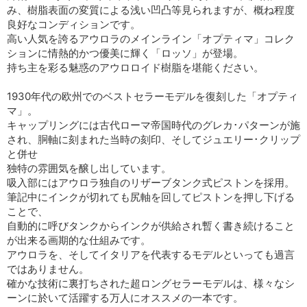
み、樹脂表面の変質による浅い凹凸等見られますが、概ね程度
良好なコンディションです。
高い人気を誇るアウロラのメインライン「オプティマ」コレク
ションに情熱的かつ優美に輝く「ロッソ」が登場。
持ち主を彩る魅惑のアウロロイド樹脂を堪能ください。
1930年代の欧州でのベストセラーモデルを復刻した「オプティ
マ」。
キャップリングには古代ローマ帝国時代のグレカ･パターンが施
され、胴軸に刻まれた当時の刻印、そしてジュエリー･クリップ
と併せ
独特の雰囲気を醸し出しています。
吸入部にはアウロラ独自のリザーブタンク式ピストンを採用。
筆記中にインクが切れても尻軸を回してピストンを押し下げる
ことで、
自動的に呼びタンクからインクが供給され暫く書き続けること
が出来る画期的な仕組みです。
アウロラを、そしてイタリアを代表するモデルといっても過言
ではありません。
確かな技術に裏打ちされた超ロングセラーモデルは、様々なシ
ーンに於いて活躍する万人にオススメの一本です。