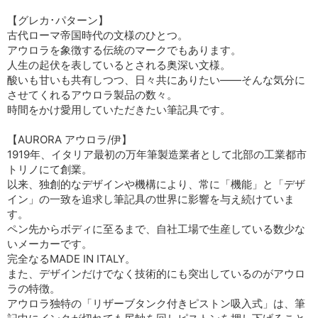
【グレカ･パターン】
古代ローマ帝国時代の文様のひとつ。
アウロラを象徴する伝統のマークでもあります。
人生の起伏を表しているとされる奥深い文様。
酸いも甘いも共有しつつ、日々共にありたい――そんな気分に
させてくれるアウロラ製品の数々。
時間をかけ愛用していただきたい筆記具です。
【AURORA アウロラ/伊】
1919年、イタリア最初の万年筆製造業者として北部の工業都市
トリノにて創業。
以来、独創的なデザインや機構により、常に「機能」と「デザ
イン」の一致を追求し筆記具の世界に影響を与え続けていま
す。
ペン先からボディに至るまで、自社工場で生産している数少な
いメーカーです。
完全なるMADE IN ITALY。
また、デザインだけでなく技術的にも突出しているのがアウロ
ラの特徴。
アウロラ独特の「リザーブタンク付きピストン吸入式」は、筆