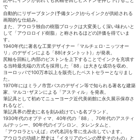
記中にインクが切れても尻軸を回しピストンを押し下げること
で
自動的にリザーブタンク(予備タンク)からインクが供給される
画期的な仕組み。
また、アウロラ独自の樹脂ブロックは大変美しく深い味わいと
して「アウロロイド樹脂」と称されるほどの評価を得ていま
す。
1940年代に著名な工業デザイナー「マルチェロ･ニッツオー
リ」のデザインによる「88(オタントット)」が発表。
尻軸を回転し内部のピストンを上下することでインクを充填す
る当時最先端の方式を採用した「88」は大きな成功を収め、
ヨーロッパで100万本以上を販売したベストセラーとなりまし
た。
1970年にはミラノ市営バスのデザイン等で知られる著名な建築
家、マルコ･ザヌンによる「アスティル」を発表。
筆記具として初めてニューヨーク近代美術館に永久展示保存さ
れるなど、
筆記具界の歴史に名を刻み続けている名ブランド。
1930年代のオプティマ、40年代の「88」、70年代のアスティ
ル/テッシー、90年代のイプシロン、タレンタムと、
「アウロラといえば」の代名詞を常に生み出しています。
アウロラの功績と歴史は『イタリアのペンの歴史そのもの』と