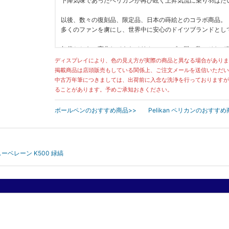
下降気味であったペリカンが再び眩く上昇気流に乗り羽ばた
以後、数々の復刻品、限定品、日本の蒔絵とのコラボ商品。
多くのファンを虜にし、世界中に安心のドイツブランドとし
年代とともに変化してきたペリカンのロゴの雛の数、そして嘴
時の流れをデザインの変化とともに感じられる、物語のある
ディスプレイにより、色の見え方が実際の商品と異なる場合がありま
単なる筆記のための道具に留まらない、希少な嗜好品。すべ
掲載商品は店頭販売もしている関係上、ご注文メールを送信いただい
中古万年筆につきましては、出荷前に入念な洗浄を行っておりますが
ることがあります。予めご承知おきください。
ボールペンのおすすめ商品>>
Pelikan ペリカンのおすすめ
 スーベレーン K500 緑縞