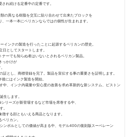
愛され続ける定番中の定番です。
種類の異なる樹脂を交互に貼り合わせて出来たブロックを
り、一本一本にペリカンならではの個性が生まれます。
ラーインクの製造を行ったことに起源するペリカンの歴史。
創立日としてスタートします。
トナーでも知らぬ者はいないとされるペリカン製品。
きっかけが
す。
心の証とし、商標登録を完了。製品を宣伝する事の重要さを証明します。
2年後にはインク製造を開始。
わす中、インク内蔵量や安心度の改善を求め革新的な新システム、ピストン
が誕生します。
00Nシリーズが新登場するなど市場を席巻する中、
ます。
象徴する顔ともいえる商品となります。
るペリカン。
スシンボルとしての価値が高まる中、モデル400の復刻版スーベレーン