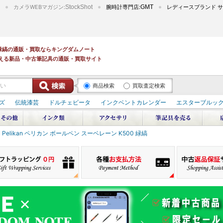
カメラWEBマガジン:
StockShot
腕時計専門店:
GMT
レディースブランド サ
00 緑縞の通販・買取ならキングダムノート
える新品・中古筆記具の通販・買取サイト
商品検索
買取査定検索
ズ
伝統漆芸
ドルチェビータ
インクベントカレンダー
エスターブルッ
Pelikan ペリカン ボールペン スーベレーン K500 緑縞