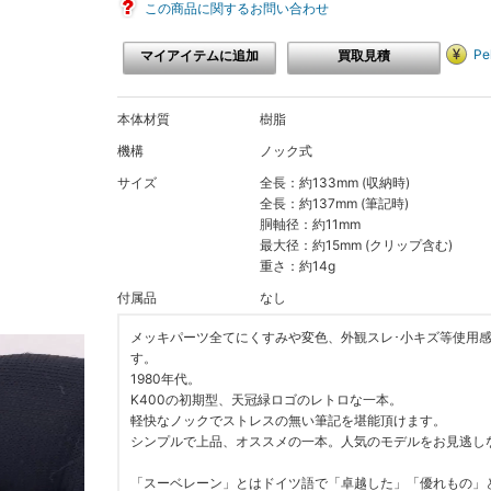
この商品に関するお問い合わせ
P
マイアイテムに追加
買取見積
本体材質
樹脂
機構
ノック式
サイズ
全長：約133mm (収納時)
全長：約137mm (筆記時)
胴軸径：約11mm
最大径：約15mm (クリップ含む)
重さ：約14g
付属品
なし
メッキパーツ全てにくすみや変色、外観スレ･小キズ等使用
す。
1980年代。
K400の初期型、天冠緑ロゴのレトロな一本。
軽快なノックでストレスの無い筆記を堪能頂けます。
シンプルで上品、オススメの一本。人気のモデルをお見逃し
「スーベレーン」とはドイツ語で「卓越した」「優れもの」