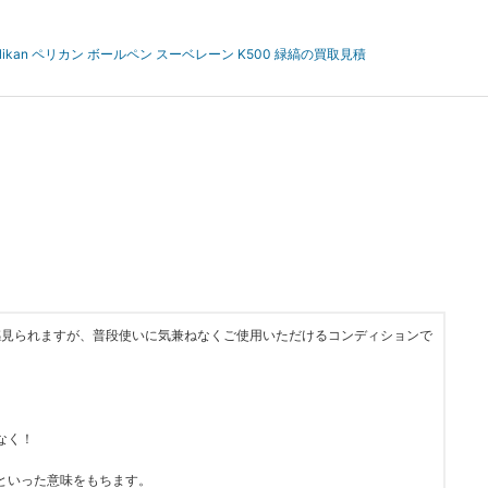
elikan ペリカン ボールペン スーベレーン K500 緑縞の買取見積
感見られますが、普段使いに気兼ねなくご使用いただけるコンディションで
なく！
といった意味をもちます。