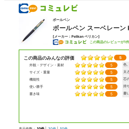
ボールペン
ボールペン スーベレーン K
[メーカー：Pelikan ペリカン]
この商品のレビューが1
この商品のみんなの評価
5
色
5
外観・デザイン・素材
太
5
サイズ・重量
芯
5
機能性
持
5
使い勝手
書
5
書き味
表示件数：
10件
|
30件
|
50件