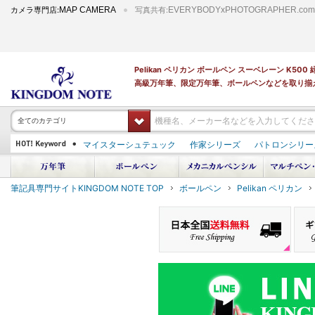
カメラ専門店:
MAP CAMERA
写真共有:
EVERYBODYxPHOTOGRAPHER.com
Pelikan ペリカン ボールペン スーベレーン K5
高級万年筆、限定万年筆、ボールペンなどを取り揃
全てのカテゴリ
マイスターシュテュック
作家シリーズ
パトロンシリー
PILOT 蒔絵
ダイアミン ボトルインク
筆記具専門サイトKINGDOM NOTE TOP
ボールペン
Pelikan ペリカン