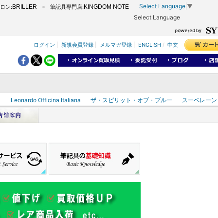
Select Language
▼
ロン:
BRILLER
筆記具専門店:
KINGDOM NOTE
Select Language
ログイン
|
新規会員登録
|
メルマガ登録
|
ENGLISH
/
中文
ク
Leonardo Officina Italiana
ザ・スピリット・オブ・ブルー
スーベレーン