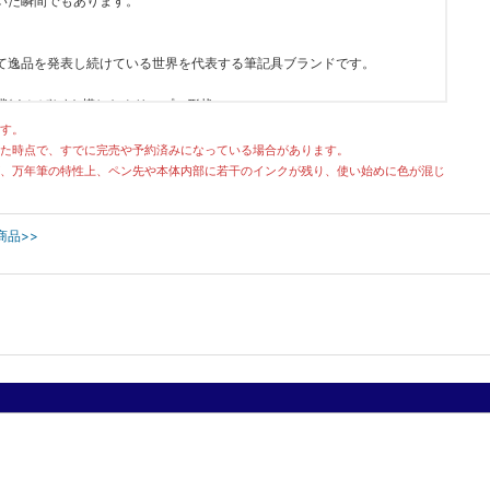
いた瞬間でもあります。
て逸品を発表し続けている世界を代表する筆記具ブランドです。
(くちばし)を模したクリップの形状。
筆記具。
す。
ての人にオススメ出来る逸品揃いの名メーカーです。
た時点で、すでに完売や予約済みになっている場合があります。
、万年筆の特性上、ペン先や本体内部に若干のインクが残り、使い始めに色が混じ
商品>>