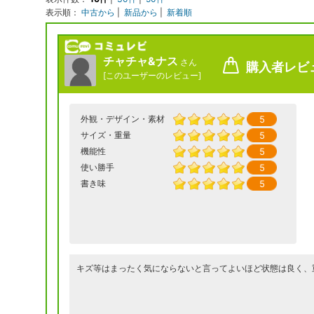
表示順：
中古から
|
新品から
|
新着順
チャチャ&ナス
さん
購入者レビ
[
このユーザーのレビュー
]
5
外観・デザイン・素材
5
サイズ・重量
5
機能性
5
使い勝手
5
書き味
キズ等はまったく気にならないと言ってよいほど状態は良く、