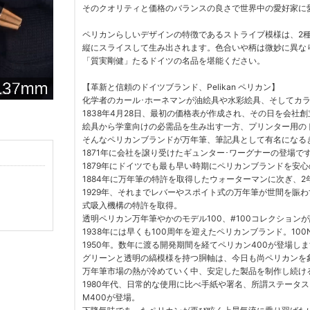
そのクオリティと価格のバランスの良さで世界中の愛好家に
ペリカンらしいデザインの特徴であるストライプ模様は、2
縦にスライスして生み出されます。色合いや柄は微妙に異な
「質実剛健」たるドイツの名品を堪能ください。
【革新と信頼のドイツブランド、Pelikan ペリカン】
化学者のカール･ホーネマンが油絵具や水彩絵具、そしてカ
1838年4月28日、最初の価格表が作成され、その日を会社
絵具から学童向けの必需品を生み出す一方、プリンター用の
そんなペリカンブランドが万年筆、筆記具として有名になる
1871年に会社を譲り受けたギュンター･ワーグナーの登場で
1879年にドイツでも最も早い時期にペリカンブランドを安
1884年に万年筆の特許を取得したウォーターマンに次ぎ、
1929年、それまでレバーやスポイト式の万年筆が世間を賑
式吸入機構の特許を取得。
透明ペリカン万年筆やかのモデル100、#100コレクション
1938年には早くも100周年を迎えたペリカンブランド。1
1950年。数年に渡る開発期間を経てペリカン400が登場し
グリーンと透明の縞模様を持つ胴軸は、今日も尚ペリカンを
万年筆市場の熱が冷めていく中、安定した製品を制作し続け
1980年代、日常的な使用に比べ手紙や署名、所謂ステータ
M400が登場。