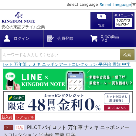
Select Language
Select Language
▼
HOTニュース
TODAY'S
NEWS+1
買取
安心の東証プライム企業
0点の商品
ログイン
会員登録
￥0
検索
パイロット 万年筆 ナミキ ニッポンアートコレクション 平蒔絵 雲龍 中字
新入荷
レアモデル
PILOT パイロット 万年筆 ナミキ ニッポンアー
中古
並品
トコレクション 平蒔絵 雲龍 中字