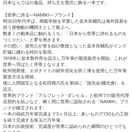
日本ならではの逸品。持ち主を贅沢に飾る一本です。
【世界に誇る―NAMIKI―ブランド】
明治30年代半ば、商船学校を卒業した並木良輔氏は海外貿易を
担う貨物船の機関士として船上へ。
数多くの舶来品に触れるうち、「日本から世界に誇れるものを
つくりたい」と夢を抱きます。
その想い、探究心が実を結び教授となった並木良輔氏がインク
貯蔵に纏わる特許を取得。
1918年に並木製作所を設立し万年筆の製造販売を開始。これが
世界へ羽ばたく序章となります。
欧州視察後、エボナイトの経年劣化を防ぐ漆を使用した万年筆
製造方法を開発。
後に人間国宝となる松田権六氏を筆頭に「国光会(國光會)」を
設立。
世界的ブランド「アルフレッド･ダンヒル」と欧州での販売代理
店契約を結ぶなど、瞬く間に世界に認知される「NAMIKI」ブラ
ンドが確立されます。
一本の蒔絵万年筆完成まで3ヶ月以上、多いもので130もの工程
を経て完成する珠玉の万年筆。
日本の伝統技術、完成度が世界に認められた瞬間のひとつでも