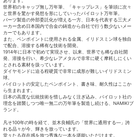
あります。
世界初のキャップ無し万年筆、「キャップレス」を筆頭に次々
と世界を驚かす発想を形にしていったパイロット万年筆。
パーツ製造の外部委託化が増える一方、日本を代表する三大メ
ーカー含め日本国内で合金の鋳造から自社で行う数少ないメー
カーでもあります。
また、ペンポイントに使用される金属、イリドスミン球を独自
で配合、溶接する稀有な技術を開発。
1914年に日本で初めて実現させ、以来、世界でも稀な自社開
発、溶接を行い、希少なレアメタルで非常に硬く摩耗しにくい
とされる素材を扱っています。
ダイヤモンドに迫る程硬質で非常に成形が難しいイリドスミン
球。
パイロットの安定したペンポイント、書き味、耐久性はここか
ら生まれます。
日本の高度な伝統技術を惜しみなく注ぎ込み、パイロット社の
理念を踏襲しつつ唯一無二の万年筆を製造し続ける、NAMIKIブ
ランド。
凡そ100年の時を経て、並木良輔氏の「世界に通用する―」誇
れる品々が今、輝きを放っています。
堂々たる存在感を放つ秀逸な一本を堪能いただけます。