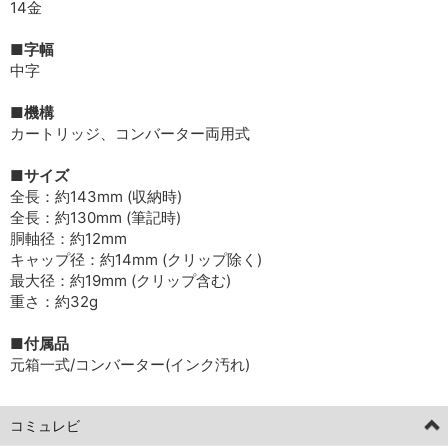
14金
■字幅
中字
■機構
カートリッジ、コンバーター両用式
■サイズ
全長：約143mm (収納時)
全長：約130mm (筆記時)
胴軸径：約12mm
キャップ径：約14mm (クリップ除く)
最大径：約19mm (クリップ含む)
重さ：約32g
■付属品
元箱一式/コンバーター(インク汚れ)
コミュレビ