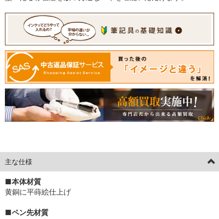
[current] 中古
2026年04月18日掲載分
主な仕様
■本体材質
黄銅に平蒔絵仕上げ
■ペン先材質