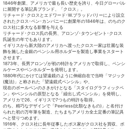
1846年創業、アメリカで最も長い歴史を誇り、今日グローバル
に展開する筆記具ブランド、「クロス」。
リチャード･クロスとエドワード･W.ブラッドバリーにより設立
されたクロス･ペン･カンパニーに創業年の1846年は、のちのク
ロス社に多大なる影響を与える
リチャード･クロス氏の長男、アロンゾ･タウンゼント･クロス
氏誕生の年でもあります。
イギリスから新大陸のアメリカへ渡ったクロス一家は壮麗な装
飾を施した金銀のペンシル用ホルダーを製造し事業をスタート
させます。
1873年、長男アロンゾが初の特許をアメリカで取得し、ペンシ
ルケースやペンホルダーを発明します。
1880年代にかけては望遠鏡のように伸縮自在で当時「マジック
(魔法)」と称された「望遠鏡式ペンシル」や、
現在のボールペンのさきがけとなる「スタイログラフィックペ
ン」やペンシルの原型となる「繰出し式ペンシル」を発明し、
アメリカで26、イギリスで7つもの特許を取得。
のち、精巧なデザインで「Peerless(比類なきもの)」と名付け
られた初の万年筆を製造、たちまちアメリカ全土定番の筆記具
へと登りつめます。
1916年、クロス社に長年従事したボス家がクロス社を買収、ボ