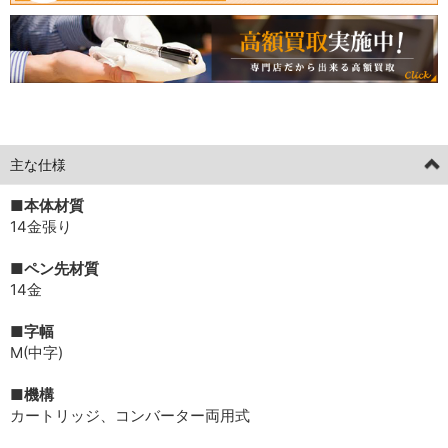
[current] 中古
2026年05月13日掲載分
主な仕様
■本体材質
14金張り
■ペン先材質
14金
■字幅
M(中字)
■機構
カートリッジ、コンバーター両用式