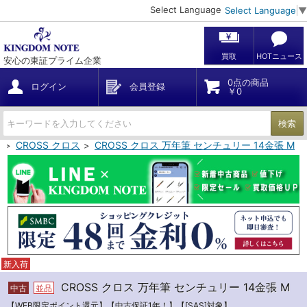
Select Language
Select Language
▼
買取
HOTニュース
安心の東証プライム企業
0点の商品
ログイン
会員登録
￥0
検索
筆
CROSS クロス
CROSS クロス 万年筆 センチュリー 14金張 M
新入荷
CROSS クロス 万年筆 センチュリー 14金張 M
中古
並品
【WEB限定ポイント還元】【中古保証1年！】【[SAS]対象】