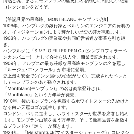
情熱と魂、まさにモンブランの歴史に名を刻むに相応しい記念
コレクションをどうぞ。
【筆記具界の最高峰、MONTBLANC モンブラン/独】
1906年、ハンブルグの銀行家とベルリンのエンジニアの発明の
才、イマジネーションにより輝かしい歴史の芽が息吹ます。
1908年、ハンブルグの実業家や共同経営者達が事業を引き継
ぎ、
ハンブルグに「SIMPLO FILLER PEN Co.(シンプロフィラーペ
ンカンパニー)」として会社を法人化、商業登記されます。
1909年、アルプスの最も荘厳な最高峰モンブランの名を冠し
「ルージュ･エ･ノワール」が市場に登場。
史上最も安全で(インク漏れの心配がなく)、完成されたペンと
してモンブランの名が確立されます。
「Montblanc(モンブラン)」の名は商業登録され、
「Montblanc」という万年筆が発売。
1910年、後のモンブランを象徴するホワイトスターの先駆けと
なる白い天冠ロゴが誕生します。
ロンドン、パリに進出し、ホワイトスターが世界を席巻し始め
ます。モンブラン山頂を覆う万年雪、そして最高品質を象徴す
るブランドの「誇り」が輝きます。
1924年、「Meisterstuck(マイスターシュテュック)」コレクシ