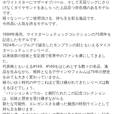
ホワイトスターにマザーオブパール、そして天冠リングにさり
げなくダイヤモンドをあしらった上品且つ存在感のあるモデル
です。
様々なシーンでご使用頂ける、持ち主を彩る逸品です。
今尚高い人気を誇るモデルです。
1999年発売。マイスターシュテュックコレクションの75周年を
記念したモデルです。
1924年ハンブルグで誕生したモンブランの顔ともいえるマイス
ターシュテュックシリーズ。
以来抜群の技術と安定感で世界中のファンを虜にしてきまし
た。
代表格ともいえる#149、#146をはじめとする数々の名品、逸
品を生みながら、根幹となるデザインやフォルムは75年の歴史
をみても大きく変わっていません。
移ろいゆく時代の中でこれほど受け継がれてきたシリーズは数
えるほどでしょう。
「パッション＆ソウル」と銘打たれたこの記念コレクション
は、伝統と歴史を受け継ぎながらも
新たな可能性、エレガンスさを纏った魅惑の特別ラインとして
持ち主を飾ります。