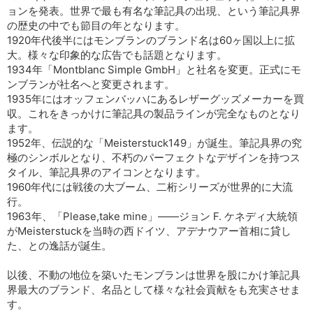
ョンを発表。世界で最も有名な筆記具の出現、という筆記具界
の歴史の中でも節目の年となります。
1920年代後半にはモンブランのブランド名は60ヶ国以上に拡
大。様々な印象的な広告でも話題となります。
1934年「Montblanc Simple GmbH」と社名を変更。正式にモ
ンブランが社名へと変更されます。
1935年にはオッフェンバッハにあるレザーグッズメーカーを買
収。これをきっかけに筆記具の製品ラインが完全なものとなり
ます。
1952年、伝説的な「Meisterstuck149」が誕生。筆記具界の究
極のシンボルとなり、不朽のパーフェクトなデザインを持つス
タイル、筆記具界のアイコンとなります。
1960年代には戦後の大ブーム、二桁シリーズが世界的に大流
行。
1963年、「Please,take mine」――ジョン F. ケネディ大統領
がMeisterstuckを当時の西ドイツ、アデナウアー首相に貸し
た、との逸話が誕生。
以後、不動の地位を築いたモンブランは世界を股にかけ筆記具
界最大のブランド、名品として様々な社会貢献をも充実させま
す。