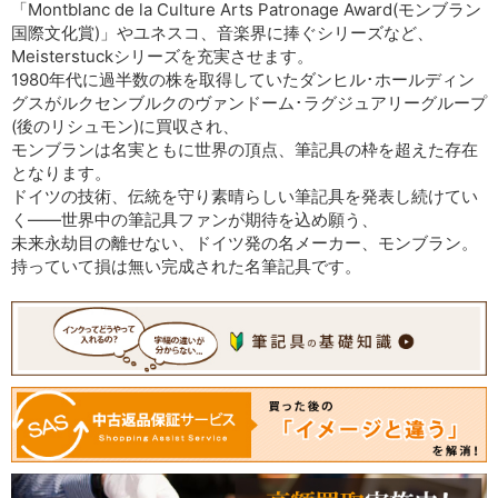
「Montblanc de la Culture Arts Patronage Award(モンブラン
国際文化賞)」やユネスコ、音楽界に捧ぐシリーズなど、
Meisterstuckシリーズを充実させます。
1980年代に過半数の株を取得していたダンヒル･ホールディン
グスがルクセンブルクのヴァンドーム･ラグジュアリーグループ
(後のリシュモン)に買収され、
モンブランは名実ともに世界の頂点、筆記具の枠を超えた存在
となります。
ドイツの技術、伝統を守り素晴らしい筆記具を発表し続けてい
く――世界中の筆記具ファンが期待を込め願う、
未来永劫目の離せない、ドイツ発の名メーカー、モンブラン。
持っていて損は無い完成された名筆記具です。