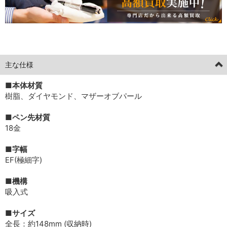
[current] [limitededition] 中古 149-06
2026年05月12日掲載分
主な仕様
■本体材質
樹脂、ダイヤモンド、マザーオブパール
■ペン先材質
18金
■字幅
EF(極細字)
■機構
吸入式
■サイズ
全長：約148mm (収納時)