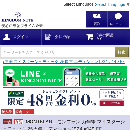
Select Language
Select Language
▼
買取
HOTニュース
安心の東証プライム企業
0点の商品
ログイン
会員登録
￥0
検索
 万年筆 マイスターシュテュック 75周年 エディション1924 #149 EF
新入荷
限定モデル
MONTBLANC モンブラン 万年筆 マイスターシ
中古
良品
ュテュック 75周年 エディション1924 #149 EF