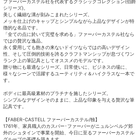
ファーバーカステル社を代表するクラシックコレクション(伯爵
シリーズ)。
美しく繊細な溝が刻みこまれたシリーズ。
メッキ仕上げのキャップとシンプルながら上品なデザインが特
徴的な名品です。
「全ての点に於いて完璧を求める」ファーバーカステル社なら
ではの贅沢な逸品。
永く愛用しても飽きの来ないドイツならではの高いデザイン
性、そして圧倒的技術を誇るクラフトマンシップが息づくワン
ランク上の筆記具としてオススメのモデルです。
贈り物にも最適なシリーズ。日常使いに、ビジネスの場に、
様々なシーンで活躍するユーティリティ＆ハイクラスな一本で
す。
ボディに最高級素材のプラチナを施したシリーズ。
シンプルなデザインそのままに、上品な印象を与える贅沢な筆
記具です。
【FABER-CASTELL ファーバーカステル/独】
1761年、家具職人のカスパー･ファーバーがニュルンベルグ郊
外のシュタインで事業を開始、今日に至るファーバーカステル
グループの基礎を築きます。