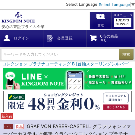
Select Language
Select Language
▼
HOTニュース
TODAY'S
NEWS+1
買取
安心の東証プライム企業
0点の商品
ログイン
会員登録
￥0
検索
ラシックコレクション プラチナコーティング B [首軸スターリングシルバー]
新入荷
GRAF VON FABER-CASTELL グラフフォンファ
中古
良品
ーバーカステル 万年筆 クラシックコレクション プラチナ