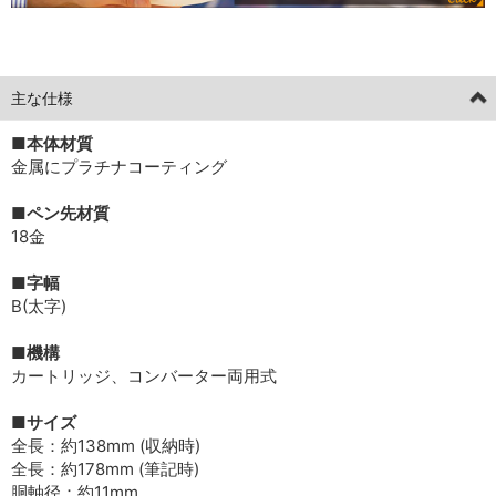
[current] 中古
2026年05月08日掲載分
主な仕様
■本体材質
金属にプラチナコーティング
■ペン先材質
18金
■字幅
B(太字)
■機構
カートリッジ、コンバーター両用式
■サイズ
全長：約138mm (収納時)
全長：約178mm (筆記時)
胴軸径：約11mm