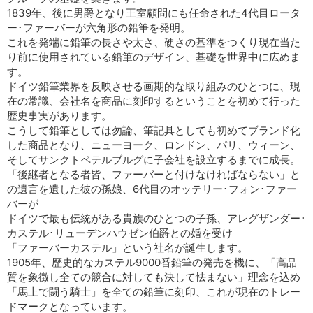
1839年、後に男爵となり王室顧問にも任命された4代目ロータ
ー･ファーバーが六角形の鉛筆を発明。
これを発端に鉛筆の長さや太さ、硬さの基準をつくり現在当た
り前に使用されている鉛筆のデザイン、基礎を世界中に広めま
す。
ドイツ鉛筆業界を反映させる画期的な取り組みのひとつに、現
在の常識、会社名を商品に刻印するということを初めて行った
歴史事実があります。
こうして鉛筆としては勿論、筆記具としても初めてブランド化
した商品となり、ニューヨーク、ロンドン、パリ、ウィーン、
そしてサンクトペテルブルグに子会社を設立するまでに成長。
「後継者となる者皆、ファーバーと付けなければならない」と
の遺言を遺した彼の孫娘、6代目のオッテリー･フォン･ファー
バーが
ドイツで最も伝統がある貴族のひとつの子孫、アレグザンダー･
カステル･リューデンハウゼン伯爵との婚を受け
「ファーバーカステル」という社名が誕生します。
1905年、歴史的なカステル9000番鉛筆の発売を機に、「高品
質を象徴し全ての競合に対しても決して怯まない」理念を込め
「馬上で闘う騎士」を全ての鉛筆に刻印、これが現在のトレー
ドマークとなっています。