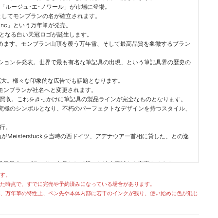
し「ルージュ･エ･ノワール」が市場に登場。
としてモンブランの名が確立されます。
blanc」という万年筆が発売。
けとなる白い天冠ロゴが誕生します。
めます。モンブラン山頂を覆う万年雪、そして最高品質を象徴するブラン
)」コレクションを発表。世界で最も有名な筆記具の出現、という筆記具界の歴史の
に拡大。様々な印象的な広告でも話題となります。
。正式にモンブランが社名へと変更されます。
を買収。これをきっかけに筆記具の製品ラインが完全なものとなります。
筆記具界の究極のシンボルとなり、不朽のパーフェクトなデザインを持つスタイル、
流行。
ディ大統領がMeisterstuckを当時の西ドイツ、アデナウアー首相に貸した、との逸
具界最大のブランド、名品として様々な社会貢献をも充実させます。
Award(モンブラン国際文化賞)」やユネスコ、音楽界に捧ぐシリーズなど、Meisterstuckシ
す。
た時点で、すでに完売や予約済みになっている場合があります。
ィングスがルクセンブルクのヴァンドーム･ラグジュアリーグループ(後のリ
、万年筆の特性上、ペン先や本体内部に若干のインクが残り、使い始めに色が混じ
在となります。