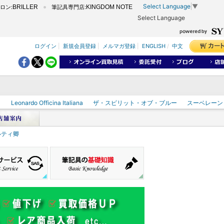
Select Language
▼
ロン:
BRILLER
筆記具専門店:
KINGDOM NOTE
Select Language
ログイン
|
新規会員登録
|
メルマガ登録
|
ENGLISH
/
中文
ク
Leonardo Officina Italiana
ザ・スピリット・オブ・ブルー
スーベレーン
ルティ卿