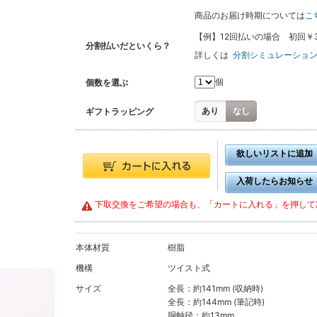
商品のお届け時期については
こ
【例】12回払いの場合 初回￥3,90
分割払いだといくら？
詳しくは
分割シミュレーショ
個
個数を選ぶ
あり
なし
ギフトラッピング
欲しいリストに追加
入荷したらお知らせ
下取交換をご希望の場合も、「カートに入れる」を押して
本体材質
樹脂
機構
ツイスト式
サイズ
全長：約141mm (収納時)
全長：約144mm (筆記時)
胴軸径：約13mm