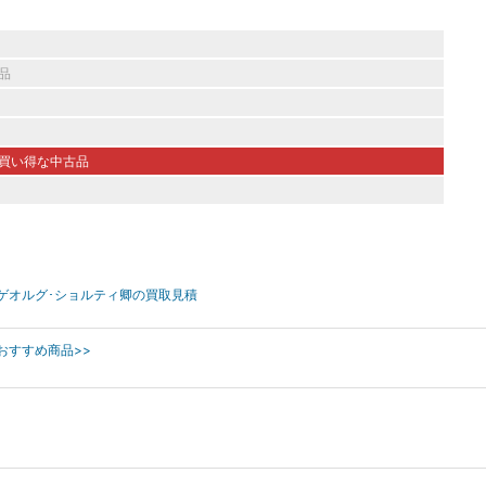
いく――世界中の筆記具ファンが期待を込め願う、
。持っていて損は無い完成された名筆記具です。
品
買い得な中古品
ン ゲオルグ･ショルティ卿の買取見積
のおすすめ商品>>