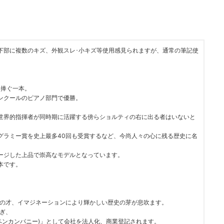
下部に複数のキズ、外観スレ･小キズ等使用感見られますが、通常の筆記使
に捧ぐ一本。
ンクールのピアノ部門で優勝。
世界的指揮者が同時期に活躍する傍らショルティの右に出る者はいないと
グラミー賞を史上最多40回も受賞するなど、今尚人々の心に残る歴史に名
ージした上品で崇高なモデルとなっています。
本です。
明の才、イマジネーションにより輝かしい歴史の芽が息吹ます。
継ぎ、
ロフィラーペンカンパニー)」として会社を法人化、商業登記されます。