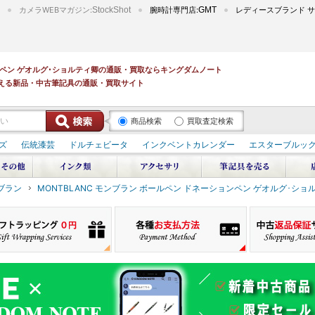
カメラWEBマガジン:
StockShot
腕時計専門店:
GMT
レディースブランド サ
ョンペン ゲオルグ･ショルティ卿の通販・買取ならキングダムノート
える新品・中古筆記具の通販・買取サイト
商品検索
買取査定検索
ズ
伝統漆芸
ドルチェビータ
インクベントカレンダー
エスターブルッ
ンブラン
MONTBLANC モンブラン ボールペン ドネーションペン ゲオルグ･ショ