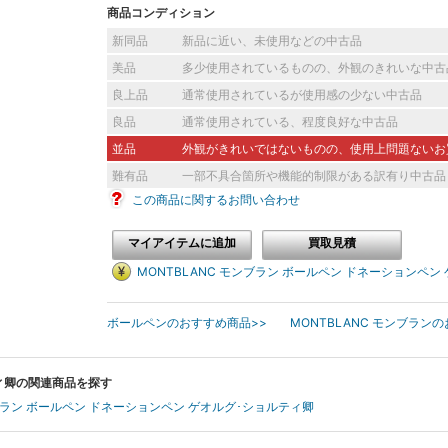
ドイツの技術、伝統を守り素晴らしい筆記具を発表し続けて
商品コンディション
未来永劫目の離せない、ドイツ発の名メーカー、モンブラン
新同品
新品に近い、未使用などの中古品
美品
多少使用されているものの、外観のきれいな中古
良上品
通常使用されているが使用感の少ない中古品
良品
通常使用されている、程度良好な中古品
並品
外観がきれいではないものの、使用上問題ないお
難有品
一部不具合箇所や機能的制限がある訳有り中古品
この商品に関するお問い合わせ
マイアイテムに追加
買取見積
MONTBLANC モンブラン ボールペン ドネーションペ
ボールペンのおすすめ商品>>
MONTBLANC モンブラン
[current] [limitededition] 中古
2026年05月04日掲載分
ティ卿の関連商品を探す
ンブラン ボールペン ドネーションペン ゲオルグ･ショルティ卿