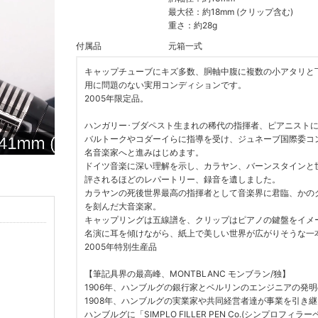
最大径：約18mm (クリップ含む)
重さ：約28g
付属品
元箱一式
キャップチューブにキズ多数、胴軸中腹に複数の小アタリと
用に問題のない実用コンディションです。
2005年限定品。
ハンガリー･ブダペスト生まれの稀代の指揮者、ピアニスト
バルトークやコダーイらに指導を受け、ジュネーブ国際委コ
名音楽家へと進みはじめます。
ドイツ音楽に深い理解を示し、カラヤン、バーンスタインと
評されるほどのレパートリー、録音を遺しました。
カラヤンの死後世界最高の指揮者として音楽界に君臨、かの
を刻んだ大音楽家。
キャップリングは五線譜を、クリップはピアノの鍵盤をイメ
名演に耳を傾けながら、紙上で美しい世界が広がりそうな一
2005年特別生産品
【筆記具界の最高峰、MONTBLANC モンブラン/独】
1906年、ハンブルグの銀行家とベルリンのエンジニアの発
1908年、ハンブルグの実業家や共同経営者達が事業を引き
ハンブルグに「SIMPLO FILLER PEN Co.(シンプ