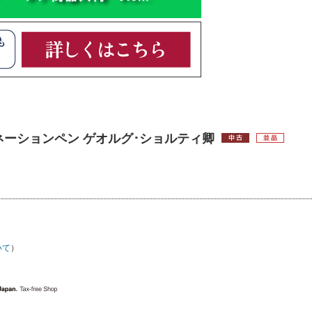
 ドネーションペン ゲオルグ･ショルティ卿
いて
）