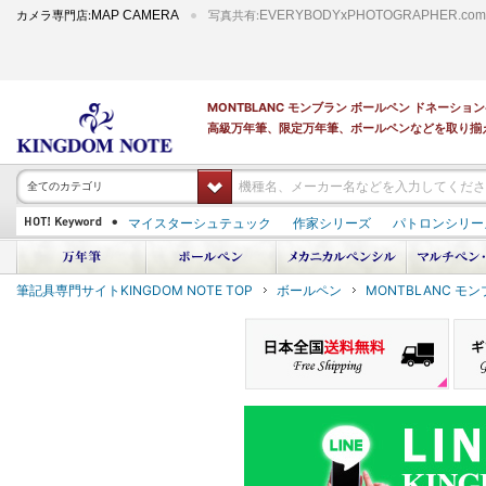
カメラ専門店:
MAP CAMERA
写真共有:
EVERYBODYxPHOTOGRAPHER.com
MONTBLANC モンブラン ボールペン ドネーシ
高級万年筆、限定万年筆、ボールペンなどを取り揃
全てのカテゴリ
マイスターシュテュック
作家シリーズ
パトロンシリー
PILOT 蒔絵
ダイアミン ボトルインク
筆記具専門サイトKINGDOM NOTE TOP
ボールペン
MONTBLANC モ