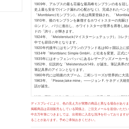
1909年、アルプスの最も荘厳な最高峰モンブランの名を冠
史上最も安全で(インク漏れの心配がなく)、完成されたペン
「Montblanc(モンブラン)」の名は商業登録され、「Mont
1910年、後のモンブランを象徴するホワイトスターの先駆
ロンドン、パリに進出し、ホワイトスターが世界を席巻し始
ドの「誇り」が輝きます。
1924年、「Meisterstuck(マイスターシュテュック
中でも節目の年となります。
1920年代後半にはモンブランのブランド名は60ヶ国以上
1934年「Montblanc Simple GmbH」と社名を変更
1935年にはオッフェンバッハにあるレザーグッズメーカー
1952年、伝説的な「Meisterstuck149」が誕生。
筆記具界のアイコンとなります。
1960年代には戦後の大ブーム、二桁シリーズが世界的に大
1963年、「Please,take mine」――ジョン F. ケネ
話が誕生。
以後、不動の地位を築いたモンブランは世界を股にかけ筆記
「Montblanc de la Culture Arts Patronage 
ディスプレイにより、色の見え方が実際の商品と異なる場合がありま
リーズを充実させます。
掲載商品は店頭販売もしている関係上、ご注文メールを送信いただい
1980年代に過半数の株を取得していたダンヒル･ホールデ
中古万年筆につきましては、出荷前に入念な洗浄を行っておりますが
シュモン)に買収され、
ることがあります。予めご承知おきください。
モンブランは名実ともに世界の頂点、筆記具の枠を超えた存