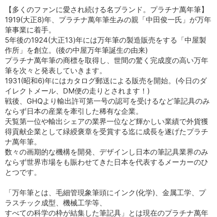
【多くのファンに愛され続ける名ブランド。プラチナ萬年筆】
1919(大正8)年、プラチナ萬年筆生みの親「中田俊一氏」が万年
筆事業に着手。
5年後の1924(大正13)年には万年筆の製造販売をする「中屋製
作所」を創立。(後の中屋万年筆誕生の由来)
プラチナ萬年筆の商標を取得し、世間の驚く完成度の高い万年
筆を次々と発表していきます。
1931(昭和6)年にはカタログ郵送による販売を開始。(今日のダ
イレクトメール、DM便の走りとされます！)
戦後、GHQより輸出許可第一号の認可を受けるなど筆記具のみ
ならず日本の産業を牽引した稀有な企業。
天覧第一位や輸出シェアの業界一位など輝かしい業績で外貨獲
得貢献企業として緑綬褒章を受賞する迄に成長を遂げたプラチ
ナ萬年筆。
数々の画期的な機構を開発、デザインし日本の筆記具業界のみ
ならず世界市場をも賑わせてきた日本を代表するメーカーのひ
とつです。
「万年筆とは、毛細管現象筆頭にインク(化学)、金属工学、プ
ラスチック成型、機械工学等、
すべての科学の枠が結集した筆記具」とは現在のプラチナ萬年