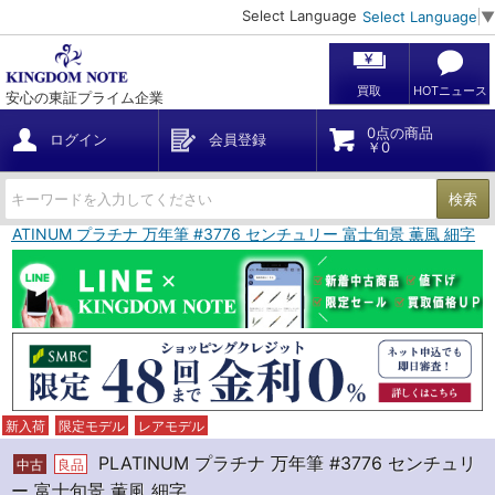
Select Language
Select Language
▼
買取
HOTニュース
安心の東証プライム企業
0点の商品
ログイン
会員登録
￥0
検索
PLATINUM プラチナ 万年筆 #3776 センチュリー 富士旬景 薫風 細字
新入荷
限定モデル
レアモデル
PLATINUM プラチナ 万年筆 #3776 センチュリ
中古
良品
ー 富士旬景 薫風 細字