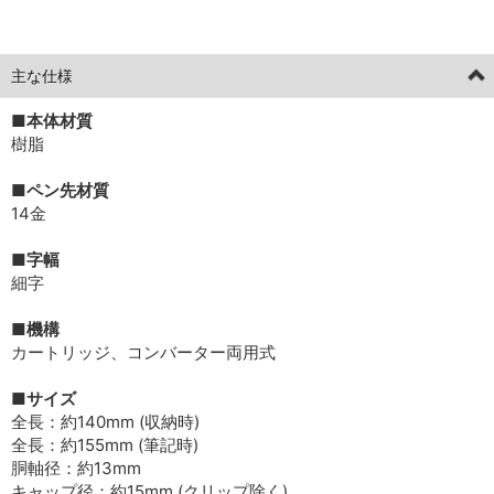
[current] [limitededition] 中古
2026年05月18日掲載分
主な仕様
■本体材質
樹脂
■ペン先材質
14金
■字幅
細字
■機構
カートリッジ、コンバーター両用式
■サイズ
全長：約140mm (収納時)
全長：約155mm (筆記時)
胴軸径：約13mm
キャップ径：約15mm (クリップ除く)