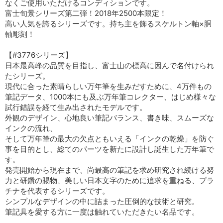
なくご使用いただけるコンディションです。
富士旬景シリーズ第二弾！2018年2500本限定！
高い人気を誇るシリーズです。持ち主を飾るスケルトン軸×胴
軸彫刻！
【#3776シリーズ】
日本最高峰の品質を目指し、富士山の標高に因んで名付けられ
たシリーズ。
現代に合った素晴らしい万年筆を生みだすために、4万件もの
筆記データ、1000本にも及ぶ万年筆コレクター、はじめ様々な
試行錯誤を経て生み出されたモデルです。
外観のデザイン、心地良い筆記バランス、書き味、スムーズな
インクの流れ、
そして万年筆の最大の欠点ともいえる「インクの乾燥」を防ぐ
事を目的とし、総てのパーツを新たに設計し誕生した万年筆で
す。
発売開始から現在まで、尚最高の筆記を求め研究され続ける努
力と研鑽の賜物、美しい日本文字のために追求を重ねる、プラ
チナを代表するシリーズです。
シンプルなデザインの中に詰まった圧倒的な技術と研究。
筆記具を愛する方に一度は触れていただきたい名品です。