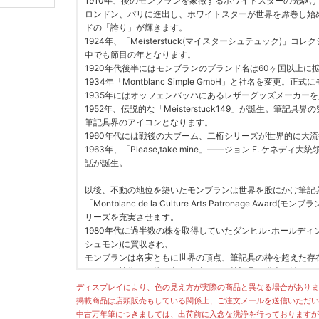
1910年、後のモンブランを象徴するホワイトスターの先駆
ロンドン、パリに進出し、ホワイトスターが世界を席巻し始
ドの「誇り」が輝きます。
1924年、「Meisterstuck(マイスターシュテュック
中でも節目の年となります。
1920年代後半にはモンブランのブランド名は60ヶ国以上
1934年「Montblanc Simple GmbH」と社名を変更
1935年にはオッフェンバッハにあるレザーグッズメーカー
1952年、伝説的な「Meisterstuck149」が誕生。
筆記具界のアイコンとなります。
1960年代には戦後の大ブーム、二桁シリーズが世界的に大
1963年、「Please,take mine」――ジョン F. ケネ
話が誕生。
以後、不動の地位を築いたモンブランは世界を股にかけ筆記
「Montblanc de la Culture Arts Patronage 
リーズを充実させます。
1980年代に過半数の株を取得していたダンヒル･ホールデ
シュモン)に買収され、
モンブランは名実ともに世界の頂点、筆記具の枠を超えた存
ドイツの技術、伝統を守り素晴らしい筆記具を発表し続けて
未来永劫目の離せない、ドイツ発の名メーカー、モンブラン
ディスプレイにより、色の見え方が実際の商品と異なる場合がありま
掲載商品は店頭販売もしている関係上、ご注文メールを送信いただい
中古万年筆につきましては、出荷前に入念な洗浄を行っておりますが