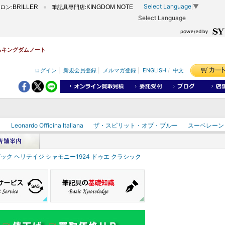
Select Language
▼
ロン:
BRILLER
筆記具専門店:
KINGDOM NOTE
Select Language
ならキングダムノート
ログイン
|
新規会員登録
|
メルマガ登録
|
ENGLISH
/
中文
ク
Leonardo Officina Italiana
ザ・スピリット・オブ・ブルー
スーベレーン
ック ヘリテイジ シャモニー1924 ドゥエ クラシック