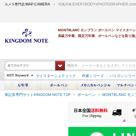
カメラ専門店:
MAP CAMERA
写真共有:
EVERYBODYxPHOTOGRAPHER.com
MONTBLANC モンブラン ボールペン マイスタ
高級万年筆、限定万年筆、ボールペンなどを取り揃
全てのカテゴリ
マイスターシュテュック
作家シリーズ
パトロンシリー
PILOT 蒔絵
ダイアミン ボトルインク
筆記具専門サイトKINGDOM NOTE TOP
ボールペン
MONTBLANC モ