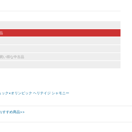
品
買い得な中古品
テュック×オリンピック ヘリテイジ シャモニー
のおすすめ商品>>