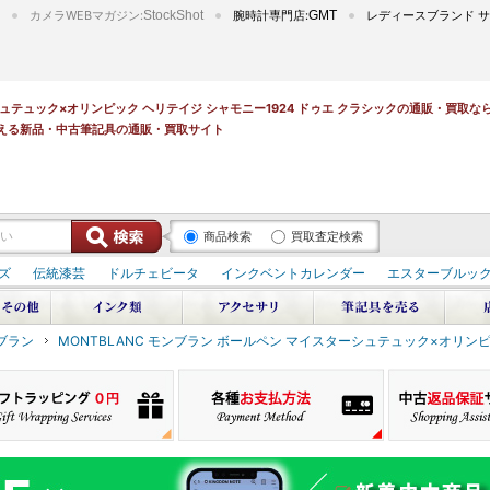
カメラWEBマガジン:
StockShot
腕時計専門店:
GMT
レディースブランド サ
ーシュテュック×オリンピック ヘリテイジ シャモニー1924 ドゥエ クラシックの通販・買取
える新品・中古筆記具の通販・買取サイト
商品検索
買取査定検索
ズ
伝統漆芸
ドルチェビータ
インクベントカレンダー
エスターブルッ
ンブラン
MONTBLANC モンブラン ボールペン マイスターシュテュック×オリンピ