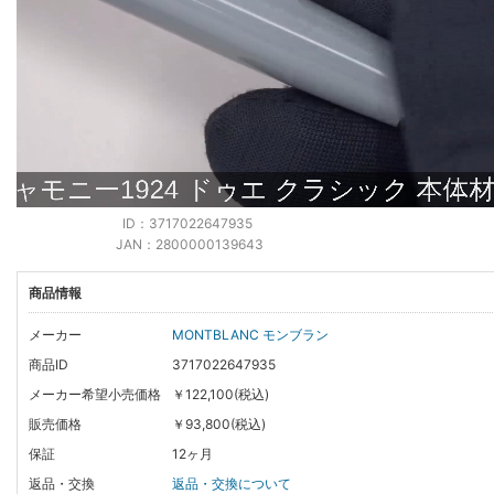
ID：3717022647935
JAN：2800000139643
商品情報
メーカー
MONTBLANC モンブラン
商品ID
3717022647935
メーカー希望小売価格
￥122,100(税込)
販売価格
￥93,800(税込)
保証
12ヶ月
返品・交換
返品・交換について