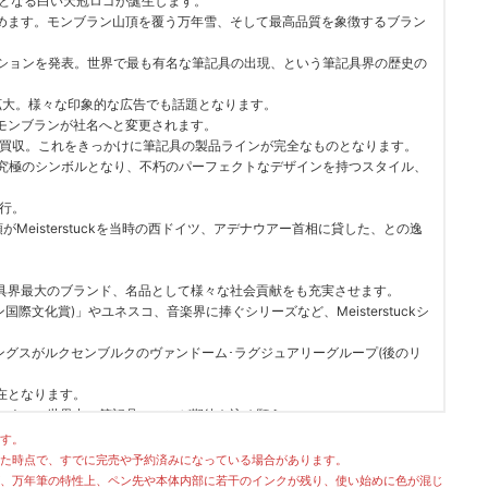
けとなる白い天冠ロゴが誕生します。
めます。モンブラン山頂を覆う万年雪、そして最高品質を象徴するブラン
)」コレクションを発表。世界で最も有名な筆記具の出現、という筆記具界の歴史の
に拡大。様々な印象的な広告でも話題となります。
。正式にモンブランが社名へと変更されます。
を買収。これをきっかけに筆記具の製品ラインが完全なものとなります。
筆記具界の究極のシンボルとなり、不朽のパーフェクトなデザインを持つスタイル、
流行。
ディ大統領がMeisterstuckを当時の西ドイツ、アデナウアー首相に貸した、との逸
具界最大のブランド、名品として様々な社会貢献をも充実させます。
Award(モンブラン国際文化賞)」やユネスコ、音楽界に捧ぐシリーズなど、Meisterstuckシ
ィングスがルクセンブルクのヴァンドーム･ラグジュアリーグループ(後のリ
在となります。
いく――世界中の筆記具ファンが期待を込め願う、
。持っていて損は無い完成された名筆記具です。
す。
た時点で、すでに完売や予約済みになっている場合があります。
、万年筆の特性上、ペン先や本体内部に若干のインクが残り、使い始めに色が混じ