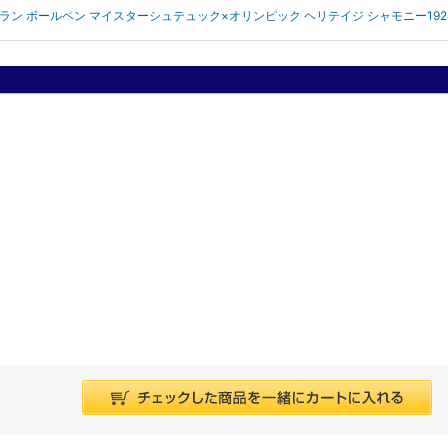
ンブラン ボールペン マイスターシュテュック×オリンピック ヘリテイジ シャモニー192