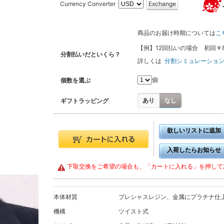
Currency Converter
Exchange
商品のお届け時期については
こ
【例】12回払いの場合 初回￥8,00
分割払いだといくら？
詳しくは
分割シミュレーショ
個
個数を選ぶ
あり
なし
ギフトラッピング
欲しいリストに追加
入荷したらお知らせ
下取交換をご希望の場合も、「カートに入れる」を押して
本体材質
プレシャスレジン、金属にプラチナ仕
機構
ツイスト式