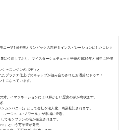
シャモニー第1回冬季オリンピックの精神をインスピレーションにしたコレク
麓に位置しており、マイスターシュテュック発売の1924年と同年に開催
レシャスレジンのボディと
れたプラチナ仕上げのキャップが組み合わされたお洒落なドゥエ！
ントになっています。
明の才、イマジネーションにより輝かしい歴史の芽が息吹ます。
継ぎ、
ロフィラーペンカンパニー)」として会社を法人化、商業登記されます。
し「ルージュ･エ･ノワール」が市場に登場。
としてモンブランの名が確立されます。
blanc」という万年筆が発売。