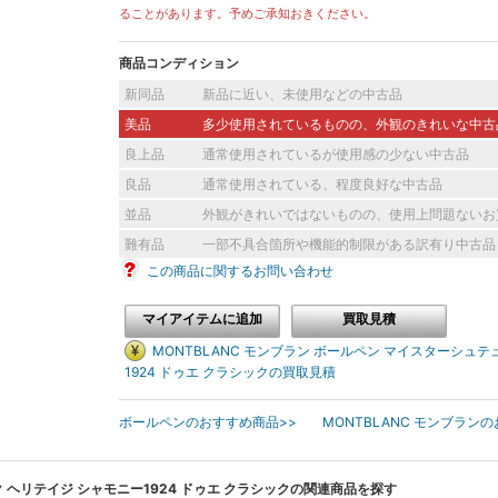
ることがあります。予めご承知おきください。
商品コンディション
新同品
新品に近い、未使用などの中古品
美品
多少使用されているものの、外観のきれいな中古
良上品
通常使用されているが使用感の少ない中古品
良品
通常使用されている、程度良好な中古品
並品
外観がきれいではないものの、使用上問題ないお
難有品
一部不具合箇所や機能的制限がある訳有り中古品
この商品に関するお問い合わせ
[current] 中古
マイアイテムに追加
買取見積
2026年05月31日掲載分
MONTBLANC モンブラン ボールペン マイスターシュ
1924 ドゥエ クラシックの買取見積
ボールペンのおすすめ商品>>
MONTBLANC モンブラン
ク ヘリテイジ シャモニー1924 ドゥエ クラシックの関連商品を探す