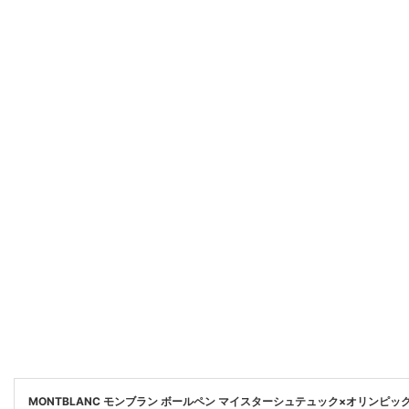
MONTBLANC モンブラン ボールペン マイスターシュテュック×オリンピッ