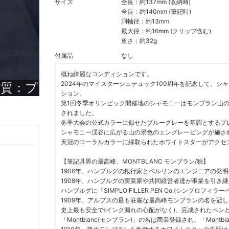
サイズ
全長：約137mm (収納時)
全長：約140mm (筆記時)
胴軸径：約13mm
最大径：約16mm (クリップ含む)
重さ：約32g
付属品
なし
概ね綺麗なコンディションです。
2024年のマイスターシュテュック100周年を記念して、
ション。
第1回冬季オリンピック開催地のシャモニーはモンブラン山の
されました。
冬季大会の公式カラーに似せたブルーグレーを基調とするプ
シャモニー渓谷に広がる山の景色のエングレービングが施さ
天冠のコーラルカラーに縁取られたホワイトスターがアクセ
【筆記具界の最高峰、MONTBLANC モンブラン/独】
1906年、ハンブルグの銀行家とベルリンのエンジニアの発
1908年、ハンブルグの実業家や共同経営者達が事業を引き
ハンブルグに「SIMPLO FILLER PEN Co.(シンプ
1909年、アルプスの最も荘厳な最高峰モンブランの名を冠
史上最も安全で(インク漏れの心配がなく)、完成されたペン
「Montblanc(モンブラン)」の名は商業登録され、「Mont