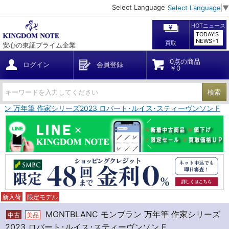
Select Language
Select Language
▼
HOTニュース
TODAY'S
NEWS+1
買取
安心の東証プライム企業
0点の商品
ログイン
会員登録
￥0
検索
ブラン 万年筆 作家シリーズ2023 ロバート･ルイス･スティーヴンソン F
新入荷
限定モデル
MONTBLANC モンブラン 万年筆 作家シリーズ
中古
美品
2023 ロバート･ルイス･スティーヴンソン F