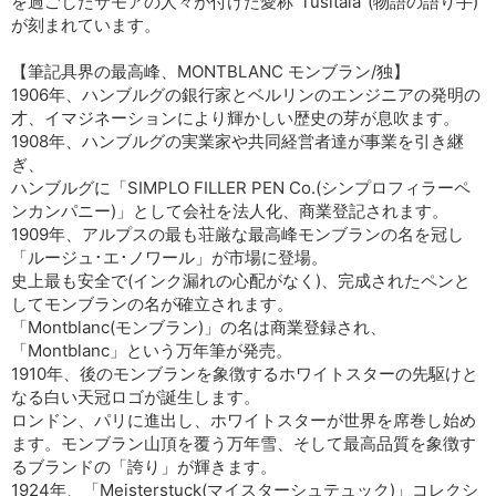
を過ごしたサモアの人々が付けた愛称“Tusitala”(物語の語り手)
が刻まれています。
【筆記具界の最高峰、MONTBLANC モンブラン/独】
1906年、ハンブルグの銀行家とベルリンのエンジニアの発明の
才、イマジネーションにより輝かしい歴史の芽が息吹ます。
1908年、ハンブルグの実業家や共同経営者達が事業を引き継
ぎ、
ハンブルグに「SIMPLO FILLER PEN Co.(シンプロフィラーペ
ンカンパニー)」として会社を法人化、商業登記されます。
1909年、アルプスの最も荘厳な最高峰モンブランの名を冠し
「ルージュ･エ･ノワール」が市場に登場。
史上最も安全で(インク漏れの心配がなく)、完成されたペンと
してモンブランの名が確立されます。
「Montblanc(モンブラン)」の名は商業登録され、
「Montblanc」という万年筆が発売。
1910年、後のモンブランを象徴するホワイトスターの先駆けと
なる白い天冠ロゴが誕生します。
ロンドン、パリに進出し、ホワイトスターが世界を席巻し始め
ます。モンブラン山頂を覆う万年雪、そして最高品質を象徴す
るブランドの「誇り」が輝きます。
1924年、「Meisterstuck(マイスターシュテュック)」コレクシ