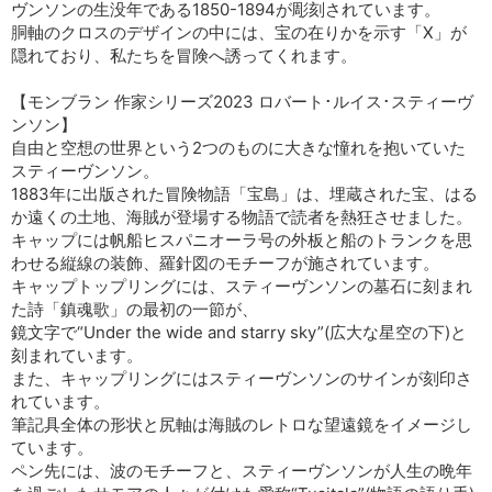
ヴンソンの生没年である1850-1894が彫刻されています。
胴軸のクロスのデザインの中には、宝の在りかを示す「X」が
隠れており、私たちを冒険へ誘ってくれます。
【モンブラン 作家シリーズ2023 ロバート･ルイス･スティーヴ
ンソン】
自由と空想の世界という2つのものに大きな憧れを抱いていた
スティーヴンソン。
1883年に出版された冒険物語「宝島」は、埋蔵された宝、はる
か遠くの土地、海賊が登場する物語で読者を熱狂させました。
キャップには帆船ヒスパニオーラ号の外板と船のトランクを思
わせる縦線の装飾、羅針図のモチーフが施されています。
キャップトップリングには、スティーヴンソンの墓石に刻まれ
た詩「鎮魂歌」の最初の一節が、
鏡文字で“Under the wide and starry sky”(広大な星空の下)と
刻まれています。
また、キャップリングにはスティーヴンソンのサインが刻印さ
れています。
筆記具全体の形状と尻軸は海賊のレトロな望遠鏡をイメージし
ています。
ペン先には、波のモチーフと、スティーヴンソンが人生の晩年