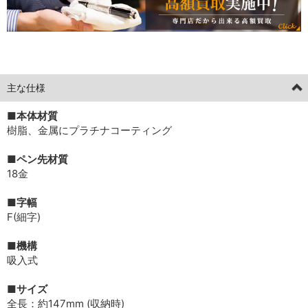
[current] [limitededition] 中古
2026年05月31日掲載分
主な仕様
■本体材質
樹脂、金属にプラチナコーティング
■ペン先材質
18金
■字幅
F(細字)
■機構
吸入式
■サイズ
全長：約147mm (収納時)