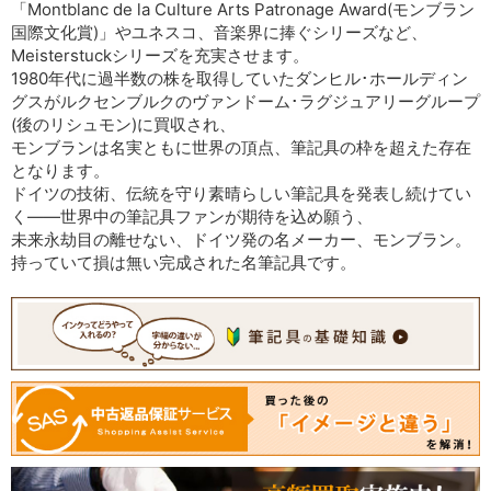
「Montblanc de la Culture Arts Patronage Award(モンブラン
国際文化賞)」やユネスコ、音楽界に捧ぐシリーズなど、
Meisterstuckシリーズを充実させます。
1980年代に過半数の株を取得していたダンヒル･ホールディン
グスがルクセンブルクのヴァンドーム･ラグジュアリーグループ
(後のリシュモン)に買収され、
モンブランは名実ともに世界の頂点、筆記具の枠を超えた存在
となります。
ドイツの技術、伝統を守り素晴らしい筆記具を発表し続けてい
く――世界中の筆記具ファンが期待を込め願う、
未来永劫目の離せない、ドイツ発の名メーカー、モンブラン。
持っていて損は無い完成された名筆記具です。