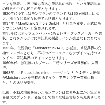
ョンを発表。世界で最も有名な筆記具の出現、という筆記具界
の歴史の中でも節目の年となります。
1920年代後半にはモンブランのブランド名は60ヶ国以上に拡
大。様々な印象的な広告でも話題となります。
1934年「Montblanc Simple GmbH」と社名を変更。正式にモ
ンブランが社名へと変更されます。
1935年にはオッフェンバッハにあるレザーグッズメーカーを買
収。これをきっかけに筆記具の製品ラインが完全なものとなり
ます。
1952年、伝説的な「Meisterstuck149」が誕生。筆記具界の究
極のシンボルとなり、不朽のパーフェクトなデザインを持つス
タイル、筆記具界のアイコンとなります。
1960年代には戦後の大ブーム、二桁シリーズが世界的に大流
行。
1963年、「Please,take mine」――ジョン F. ケネディ大統領
がMeisterstuckを当時の西ドイツ、アデナウアー首相に貸し
た、との逸話が誕生。
以後、不動の地位を築いたモンブランは世界を股にかけ筆記具
界最大のブランド、名品として様々な社会貢献をも充実させま
す。