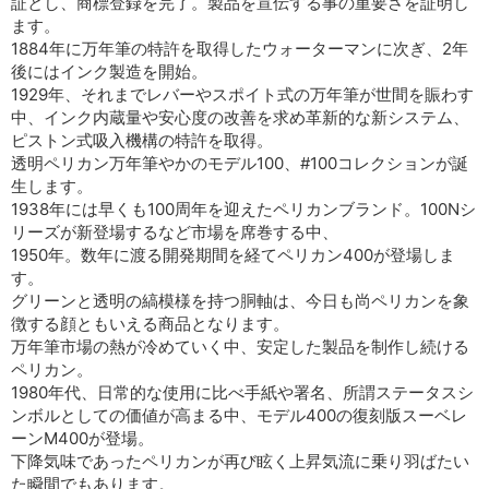
証とし、商標登録を完了。製品を宣伝する事の重要さを証明し
ます。
1884年に万年筆の特許を取得したウォーターマンに次ぎ、2年
後にはインク製造を開始。
1929年、それまでレバーやスポイト式の万年筆が世間を賑わす
中、インク内蔵量や安心度の改善を求め革新的な新システム、
ピストン式吸入機構の特許を取得。
透明ペリカン万年筆やかのモデル100、#100コレクションが誕
生します。
1938年には早くも100周年を迎えたペリカンブランド。100Nシ
リーズが新登場するなど市場を席巻する中、
1950年。数年に渡る開発期間を経てペリカン400が登場しま
す。
グリーンと透明の縞模様を持つ胴軸は、今日も尚ペリカンを象
徴する顔ともいえる商品となります。
万年筆市場の熱が冷めていく中、安定した製品を制作し続ける
ペリカン。
1980年代、日常的な使用に比べ手紙や署名、所謂ステータスシ
ンボルとしての価値が高まる中、モデル400の復刻版スーベレ
ーンM400が登場。
下降気味であったペリカンが再び眩く上昇気流に乗り羽ばたい
た瞬間でもあります。