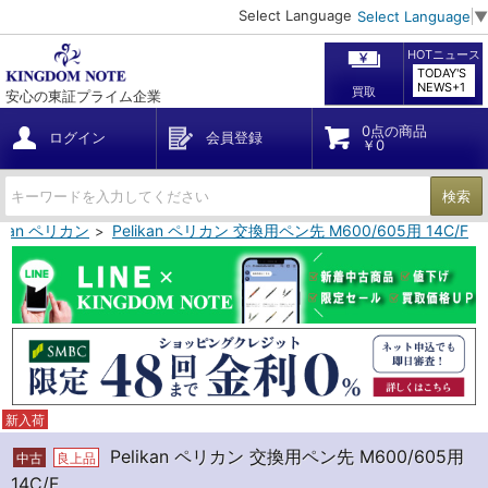
Select Language
Select Language
▼
HOTニュース
TODAY'S
NEWS+1
買取
安心の東証プライム企業
0点の商品
ログイン
会員登録
￥0
検索
likan ペリカン
Pelikan ペリカン 交換用ペン先 M600/605用 14C/F
新入荷
Pelikan ペリカン 交換用ペン先 M600/605用
中古
良上品
14C/F