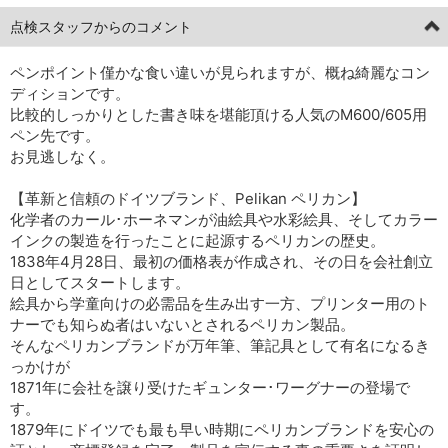
点検スタッフからのコメント
ペンポイント僅かな食い違いが見られますが、概ね綺麗なコン
ディションです。
比較的しっかりとした書き味を堪能頂ける人気のM600/605用
ペン先です。
お見逃しなく。
【革新と信頼のドイツブランド、Pelikan ペリカン】
化学者のカール･ホーネマンが油絵具や水彩絵具、そしてカラー
インクの製造を行ったことに起源するペリカンの歴史。
1838年4月28日、最初の価格表が作成され、その日を会社創立
日としてスタートします。
絵具から学童向けの必需品を生み出す一方、プリンター用のト
ナーでも知らぬ者はいないとされるペリカン製品。
そんなペリカンブランドが万年筆、筆記具として有名になるき
っかけが
1871年に会社を譲り受けたギュンター･ワーグナーの登場で
す。
1879年にドイツでも最も早い時期にペリカンブランドを安心の