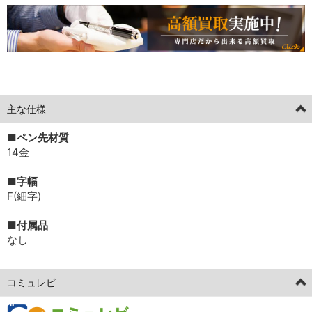
[current] 中古
2026年05月18日掲載分
主な仕様
■ペン先材質
14金
■字幅
F(細字)
■付属品
なし
コミュレビ