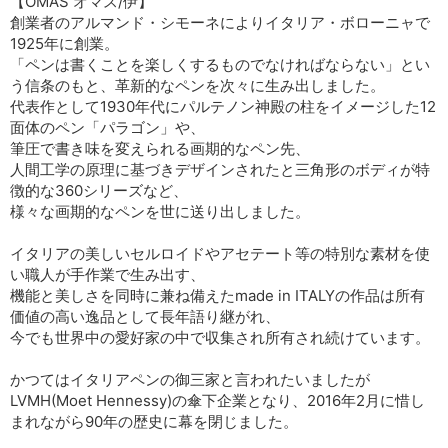
【OMAS オマス/伊】
創業者のアルマンド・シモーネによりイタリア・ボローニャで
1925年に創業。
「ペンは書くことを楽しくするものでなければならない」とい
う信条のもと、革新的なペンを次々に生み出しました。
代表作として1930年代にパルテノン神殿の柱をイメージした12
面体のペン「パラゴン」や、
筆圧で書き味を変えられる画期的なペン先、
人間工学の原理に基づきデザインされたと三角形のボディが特
徴的な360シリーズなど、
様々な画期的なペンを世に送り出しました。
イタリアの美しいセルロイドやアセテート等の特別な素材を使
い職人が手作業で生み出す、
機能と美しさを同時に兼ね備えたmade in ITALYの作品は所有
価値の高い逸品として長年語り継がれ、
今でも世界中の愛好家の中で収集され所有され続けています。
かつてはイタリアペンの御三家と言われたいましたが
LVMH(Moet Hennessy)の傘下企業となり、2016年2月に惜し
まれながら90年の歴史に幕を閉じました。