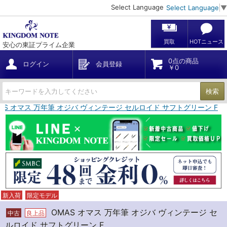
Select Language
Select Language
▼
買取
HOTニュース
安心の東証プライム企業
0点の商品
ログイン
会員登録
￥0
検索
AS オマス 万年筆 オジバ ヴィンテージ セルロイド サフトグリーン F
新入荷
限定モデル
OMAS オマス 万年筆 オジバ ヴィンテージ セ
中古
良上品
ルロイド サフトグリーン F