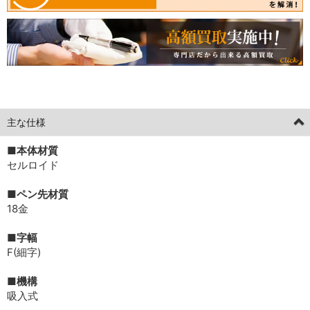
[current] [limitededition] 中古
2026年04月30日掲載分
主な仕様
■本体材質
セルロイド
■ペン先材質
18金
■字幅
F(細字)
■機構
吸入式