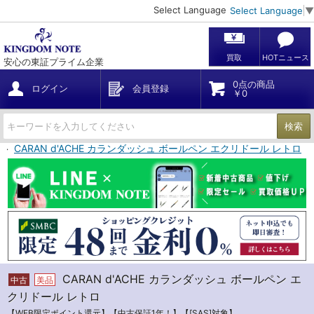
Select Language
Select Language
▼
買取
HOTニュース
安心の東証プライム企業
0点の商品
ログイン
会員登録
￥0
検索
CARAN d'ACHE カランダッシュ ボールペン エクリドール レトロ
CARAN d'ACHE カランダッシュ ボールペン エ
中古
美品
クリドール レトロ
【WEB限定ポイント還元】【中古保証1年！】【[SAS]対象】