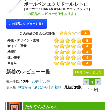
ボールペン エクリドール レトロ
[メーカー：CARAN d'ACHE カランダッシュ]
この商品のレビューが1件あります
この商品のレビューを書く
4
この商品のみんなの評価
外観・デザイン・素材
5
サイズ・重量
4
機能性
4
使い勝手
4
書き味
4
新着のレビュー一覧
1件見つかりました!
10件
30件
50件
表示件数:
|
|
1
中古から
新品から
新着順
最新投稿順
表示順:
|
|
|
1 - 1件
たかやんさん
さん