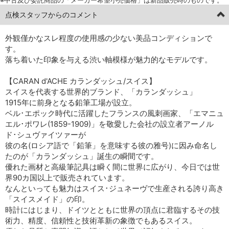
点検スタッフからのコメント
外観僅かなスレ程度の使用感の少ない美品コンディションで
す。
落ち着いた印象を与える渋い軸模様が魅力的なモデルです。
【CARAN d'ACHE カランダッシュ/スイス】
スイスを代表する世界的ブランド、「カランダッシュ」
1915年に前身となる鉛筆工場が設立。
ベル･エポック時代に活躍したフランスの風刺画家、「エマニュ
エル･ポワレ(1859-1909)」を敬愛した会社の設立者アーノル
ド･シュヴァイツァーが
彼の名(ロシア語で「鉛筆」を意味する彼の雅号)に因み命名し
たのが「カランダッシュ」誕生の瞬間です。
優れた画材と高級筆記具は瞬く間に世界に広がり、今日では世
界90カ国以上で販売されています。
なんといっても魅力はスイス･ジュネーヴで生産される誇り高き
「スイスメイド」の印。
時計にはじまり、ドイツとともに世界の頂点に君臨するその技
術力、精度、信頼性と技術革新の象徴でもあるスイス。