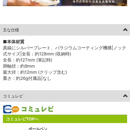
[current] 中古
2026年2月10日掲載分
主な仕様
■本体材質
真鍮にシルバープレート、パラジウムコーティング機構|ノック
式サイズ|全長：約128mm (収納時)
全長：約127mm (筆記時)
胴軸径：約9mm
最大径：約12mm (クリップ含む)
重さ：約26g付属品|なし
コミュレビ
コミュレビTOPへ
ボールペン