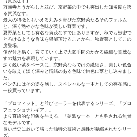
【賀茂なす】
万願寺とうがらしと並び、京野菜の中でも突出した知名度を誇
る賀茂なす。
最大の特徴ともいえる丸みを帯びた京野菜たるそのフォルム
と、深く艶やかな色味が美しい野菜です。
夏野菜としても有名な賀茂なすではありますが、秋でも緻密で
とろけるような旨味を堪能頂けることから、秋野菜としてこの
度登場。
傷が付き易く、育てていく上で大変手間のかかる繊細な賀茂な
すの魅力を表現しています。
深く鋭い紫をベースに、京野菜ならではの繊細さ、美しい色合
いを敢えて淡く深みと情緒のある色味で軸色に落とし込みまし
た。
ペン先にはその姿を施し、スペシャルな一本としての存在感に
一役買っています。
「プロフィット」と並びセーラーを代表するシリーズ、「プロ
フェッショナルギア」。
より直線的な印象を与える、「硬派な一本」とも称される無骨
なモデルです。
長い歴史に於いて培った独特の技術と感性が凝縮されたシリー
ズ。