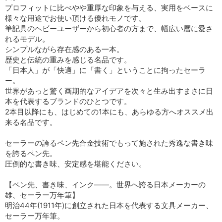
プロフィットに比べやや重厚な印象を与える、実用をベースに
様々な用途でお使い頂ける優れモノです。
筆記具のヘビーユーザーから初心者の方まで、幅広い層に愛さ
れるモデル。
シンプルながら存在感のある一本。
歴史と伝統の重みを感じる名品です。
「日本人」が「快適」に「書く」ということに拘ったセーラ
ー。
世界があっと驚く画期的なアイデアを次々と生み出すまさに日
本を代表するブランドのひとつです。
2本目以降にも、はじめての1本にも、あらゆる方へオススメ出
来る名品です。
セーラーの誇るペン先合金技術でもって施された秀逸な書き味
を誇るペン先。
圧倒的な書き味、安定感を堪能ください。
【ペン先、書き味、インク――。世界へ誇る日本メーカーの
雄、セーラー万年筆】
明治44年(1911年)に創立された日本を代表する文具メーカー、
セーラー万年筆。