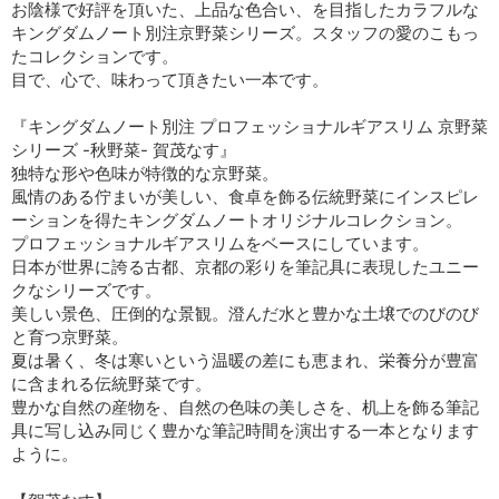
お陰様で好評を頂いた、上品な色合い、を目指したカラフルな
キングダムノート別注京野菜シリーズ。スタッフの愛のこもっ
たコレクションです。
目で、心で、味わって頂きたい一本です。
『キングダムノート別注 プロフェッショナルギアスリム 京野菜
シリーズ -秋野菜- 賀茂なす』
独特な形や色味が特徴的な京野菜。
風情のある佇まいが美しい、食卓を飾る伝統野菜にインスピレ
ーションを得たキングダムノートオリジナルコレクション。
プロフェッショナルギアスリムをベースにしています。
日本が世界に誇る古都、京都の彩りを筆記具に表現したユニー
クなシリーズです。
美しい景色、圧倒的な景観。澄んだ水と豊かな土壌でのびのび
と育つ京野菜。
夏は暑く、冬は寒いという温暖の差にも恵まれ、栄養分が豊富
に含まれる伝統野菜です。
豊かな自然の産物を、自然の色味の美しさを、机上を飾る筆記
具に写し込み同じく豊かな筆記時間を演出する一本となります
ように。