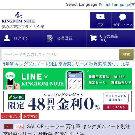
Select Language
Select Language
▼
買取
HOTニュース
安心の東証プライム企業
0点の商品
ログイン
会員登録
￥0
検索
ラー 万年筆 キングダムノート別注 京野菜シリーズ 秋野菜 賀茂なす 太字
レアモデル
おすすめ
SAILOR セーラー 万年筆 キングダムノート別注
中古
並品
京野菜シリーズ 秋野菜 賀茂なす 太字