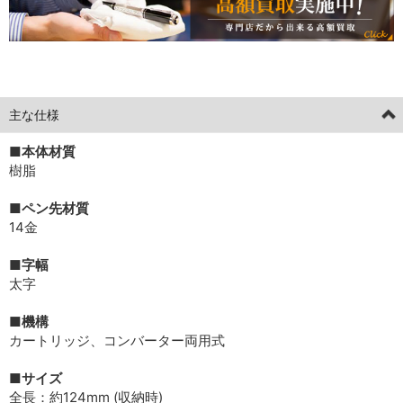
[current] 中古
2026年1月3日掲載分
主な仕様
■本体材質
樹脂
■ペン先材質
14金
■字幅
太字
■機構
カートリッジ、コンバーター両用式
■サイズ
全長：約124mm (収納時)