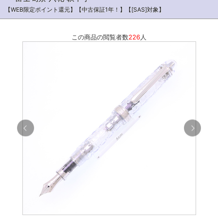
【WEB限定ポイント還元】【中古保証1年！】【[SAS]対象】
この商品の閲覧者数
226
人