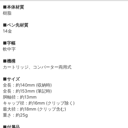
■本体材質
樹脂
■ペン先材質
14金
■字幅
軟中字
■機構
カートリッジ、コンバーター両用式
■サイズ
全長：約140mm (収納時)
全長：約153mm (筆記時)
胴軸径：約13mm
キャップ径：約16mm (クリップ除く)
最大径：約18mm (クリップ含む)
重さ：約25g
■付属品