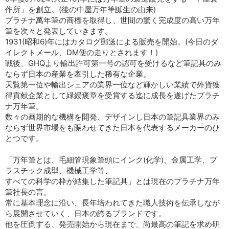
作所」を創立。(後の中屋万年筆誕生の由来)
プラチナ萬年筆の商標を取得し、世間の驚く完成度の高い万年
筆を次々と発表していきます。
1931(昭和6)年にはカタログ郵送による販売を開始。(今日のダ
イレクトメール、DM便の走りとされます！)
戦後、GHQより輸出許可第一号の認可を受けるなど筆記具のみ
ならず日本の産業を牽引した稀有な企業。
天覧第一位や輸出シェアの業界一位など輝かしい業績で外貨獲
得貢献企業として緑綬褒章を受賞する迄に成長を遂げたプラチ
ナ万年筆。
数々の画期的な機構を開発、デザインし日本の筆記具業界のみ
ならず世界市場をも賑わせてきた日本を代表するメーカーのひ
とつです。
「万年筆とは、毛細管現象筆頭にインク(化学)、金属工学、プ
ラスチック成型、機械工学等、
すべての科学の枠が結集した筆記具」とは現在のプラチナ万年
筆社長の言。
常に基本理念に沿い、長年培われてきた職人技術を伝承しなが
ら展開させていく、日本の誇るブランドです。
他を圧倒する、発売開始から現在まで、尚最高の筆記を求め研