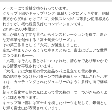
メーカーにて首軸交換を行っています。
クリップ下部やキャップリング･尻軸リングにメッキ劣化、胴軸
後方から尻軸にかけてキズ、外観スレ･小キズ等多少使用感見ら
れますが、概ね程度良好なコンディションです。
2019年2500本限定！
富士が織りなす旬な景色からインスピレーションを得て、新た
な万年筆を創作する「富士旬景シリーズ」。
その第三作目として「六花」が誕生しました。
空気が静まりかえるような寒さとともに、富士はピュアな世界
につつまれる――。
「六花」はそんな雪と氷につつまれた、清らかであり華やかで
ある情景が再現されています。
「六花」とは六角形の雪の結晶を花に見立てた雪の別称。
雪の結晶をつなげたパターンで精密鏡面カット加工されたボデ
ィは、カッティングされたジュエリーのように多様な面で構成
され、
刻々と変化する朝の光によって雪の粒の一つ一つがきらめくよ
うに輝きを放ちます。
キャップ頂上部には富士山を模したパーツを配して、銀嶺とな
り輝く富士山が表現されています。