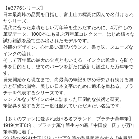
【#3776シリーズ】
日本最高峰の品質を目指し、富士山の標高に因んで名付けられ
たシリーズ。
現代に合った素晴らしい万年筆を生みだすために、4万件もの
筆記データ、1000本にも及ぶ万年筆コレクター、はじめ様々な
試行錯誤を経て生み出されたモデルです。
外観のデザイン、心地良い筆記バランス、書き味、スムーズな
インクの流れ、
そして万年筆の最大の欠点ともいえる「インクの乾燥」を防ぐ
事を目的とし、総てのパーツを新たに設計し誕生した万年筆で
す。
発売開始から現在まで、尚最高の筆記を求め研究され続ける努
力と研鑽の賜物、美しい日本文字のために追求を重ねる、プラ
チナを代表するシリーズです。
シンプルなデザインの中に詰まった圧倒的な技術と研究。
筆記具を愛する方に一度は触れていただきたい名品です。
【多くのファンに愛され続ける名ブランド。プラチナ萬年筆】
1919(大正8)年、プラチナ萬年筆生みの親「中田俊一氏」が万年
筆事業に着手。
5年後の1924(大正13)年には万年筆の製造販売をする「中屋製