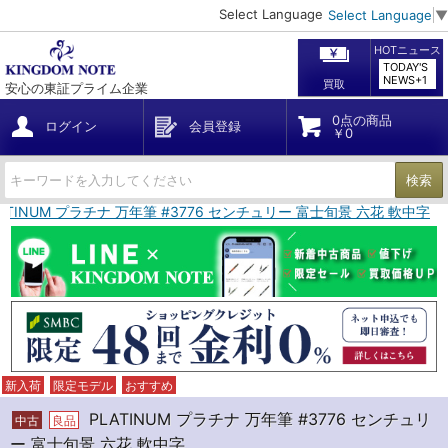
Select Language
Select Language
▼
HOTニュース
TODAY'S
NEWS+1
買取
安心の東証プライム企業
0点の商品
ログイン
会員登録
￥0
検索
LATINUM プラチナ 万年筆 #3776 センチュリー 富士旬景 六花 軟中字
新入荷
限定モデル
おすすめ
PLATINUM プラチナ 万年筆 #3776 センチュリ
中古
良品
ー 富士旬景 六花 軟中字