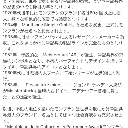
ョンを発表。世界で最も有名な筆記具の出現、という筆記具界
の歴史の中でも節目の年となります。
1920年代後半にはモンブランのブランド名は60ヶ国以上に拡
大。様々な印象的な広告でも話題となります。
1934年「Montblanc Simple GmbH」と社名を変更。正式にモ
ンブランが社名へと変更されます。
1935年にはオッフェンバッハにあるレザーグッズメーカーを買
収。これをきっかけに筆記具の製品ラインが完全なものとなり
ます。
1952年、伝説的な「Meisterstuck149」が誕生。筆記具界の究
極のシンボルとなり、不朽のパーフェクトなデザインを持つス
タイル、筆記具界のアイコンとなります。
1960年代には戦後の大ブーム、二桁シリーズが世界的に大流
行。
1963年、「Please,take mine」――ジョン F. ケネディ大統領
がMeisterstuckを当時の西ドイツ、アデナウアー首相に貸し
た、との逸話が誕生。
以後、不動の地位を築いたモンブランは世界を股にかけ筆記具
界最大のブランド、名品として様々な社会貢献をも充実させま
す。
「Montblanc de la Culture Arts Patronage Award(モンブラン