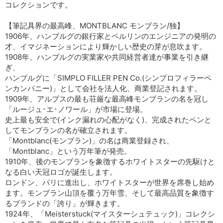
コレクションです。
【筆記具界の最高峰、MONTBLANC モンブラン/独】
1906年、ハンブルグの銀行家とベルリンのエンジニアの発明の
才、イマジネーションにより輝かしい歴史の芽が息吹ます。
1908年、ハンブルグの実業家や共同経営者達が事業を引き継
ぎ、
ハンブルグに「SIMPLO FILLER PEN Co.(シンプロフィラーペ
ンカンパニー)」として会社を法人化、商業登記されます。
1909年、アルプスの最も荘厳な最高峰モンブランの名を冠し
「ルージュ･エ･ノワール」が市場に登場。
史上最も安全で(インク漏れの心配がなく)、完成されたペンと
してモンブランの名が確立されます。
「Montblanc(モンブラン)」の名は商業登録され、
「Montblanc」という万年筆が発売。
1910年、後のモンブランを象徴するホワイトスターの先駆けと
なる白い天冠ロゴが誕生します。
ロンドン、パリに進出し、ホワイトスターが世界を席巻し始め
ます。モンブラン山頂を覆う万年雪、そして最高品質を象徴す
るブランドの「誇り」が輝きます。
1924年、「Meisterstuck(マイスターシュテュック)」コレクシ