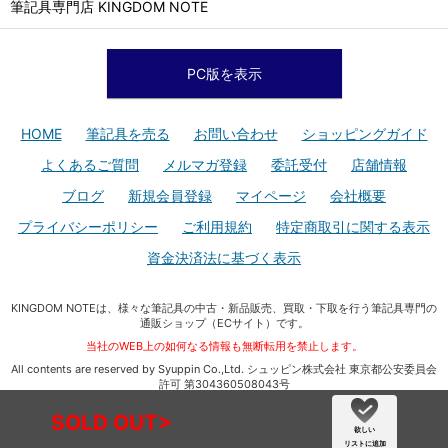
筆記具専門店 KINGDOM NOTE
PC版を表示
HOME
筆記具を売る
お問い合わせ
ショッピングガイド
よくあるご質問
メルマガ登録
委託受付
店舗情報
ブログ
新規会員登録
マイページ
会社概要
プライバシーポリシー
ご利用規約
特定商取引に関する表示
資金決済法に基づく表示
KINGDOM NOTEは、様々な筆記具の中古・新品販売、買取・下取を行う筆記具専門の
通販ショップ（ECサイト）です。
当社のWEB上の如何なる情報も無断転用を禁止します。
All contents are reserved by Syuppin Co.,Ltd. シュッピン株式会社 東京都公安委員会
許可 第304360508043号
SOLD OUT>
欲しい
リストに追加