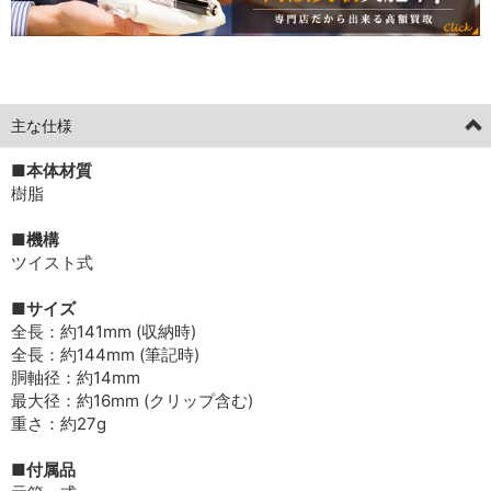
[current] 中古
2025年10月18日掲載分
主な仕様
■本体材質
樹脂
■機構
ツイスト式
■サイズ
全長：約141mm (収納時)
全長：約144mm (筆記時)
胴軸径：約14mm
最大径：約16mm (クリップ含む)
重さ：約27g
■付属品