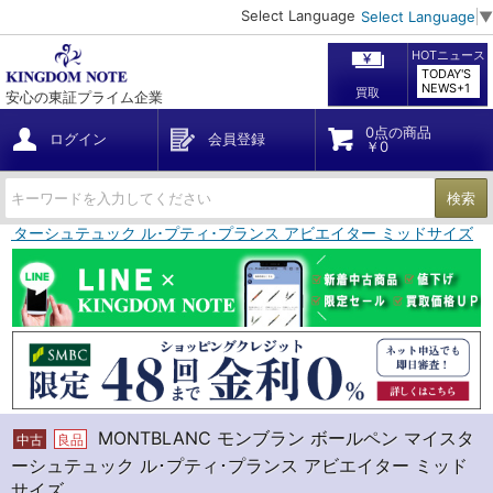
Select Language
Select Language
▼
HOTニュース
TODAY'S
NEWS+1
買取
安心の東証プライム企業
0点の商品
ログイン
会員登録
￥0
検索
マイスターシュテュック ル･プティ･プランス アビエイター ミッドサイズ
MONTBLANC モンブラン ボールペン マイスタ
中古
良品
ーシュテュック ル･プティ･プランス アビエイター ミッド
サイズ