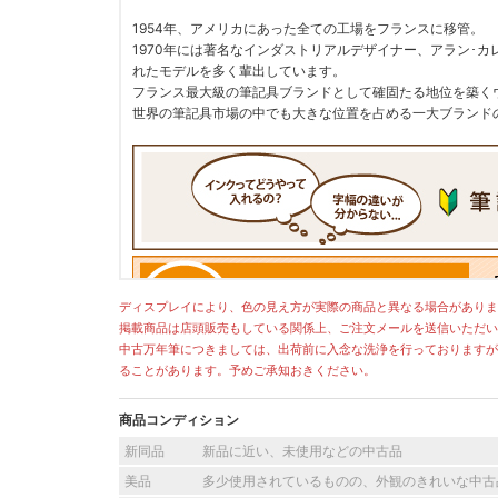
1954年、アメリカにあった全ての工場をフランスに移管。
1970年には著名なインダストリアルデザイナー、アラン･
れたモデルを多く輩出しています。
フランス最大級の筆記具ブランドとして確固たる地位を築く
世界の筆記具市場の中でも大きな位置を占める一大ブランド
ディスプレイにより、色の見え方が実際の商品と異なる場合がありま
掲載商品は店頭販売もしている関係上、ご注文メールを送信いただい
中古万年筆につきましては、出荷前に入念な洗浄を行っておりますが
ることがあります。予めご承知おきください。
商品コンディション
新同品
新品に近い、未使用などの中古品
美品
多少使用されているものの、外観のきれいな中古
[current] 中古