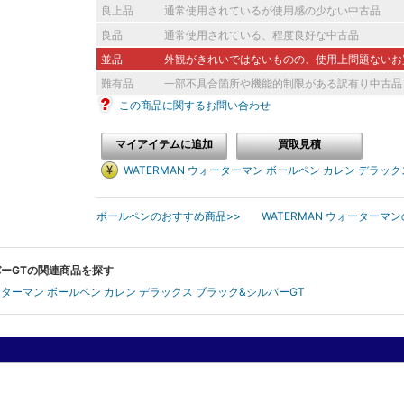
2025年10月5日掲載分
良上品
通常使用されているが使用感の少ない中古品
良品
通常使用されている、程度良好な中古品
並品
外観がきれいではないものの、使用上問題ないお
難有品
一部不具合箇所や機能的制限がある訳有り中古品
この商品に関するお問い合わせ
マイアイテムに追加
買取見積
WATERMAN ウォーターマン ボールペン カレン デラッ
ボールペンのおすすめ商品>>
WATERMAN ウォーターマ
ルバーGTの関連商品を探す
ォーターマン ボールペン カレン デラックス ブラック&シルバーGT