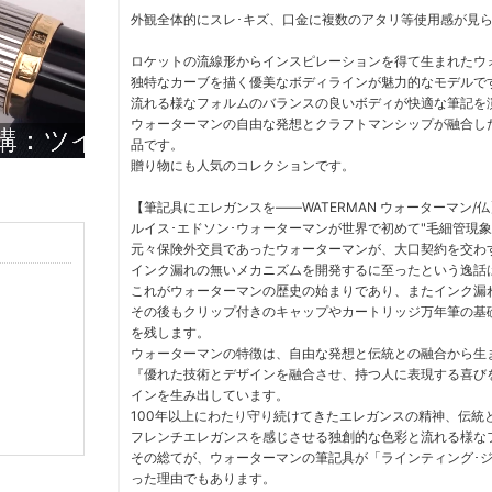
外観全体的にスレ･キズ、口金に複数のアタリ等使用感が見
ロケットの流線形からインスピレーションを得て生まれたウ
独特なカーブを描く優美なボディラインが魅力的なモデルで
流れる様なフォルムのバランスの良いボディが快適な筆記を
ウォーターマンの自由な発想とクラフトマンシップが融合し
品です。
贈り物にも人気のコレクションです。
【筆記具にエレガンスを――WATERMAN ウォーターマン/仏
ルイス･エドソン･ウォーターマンが世界で初めて"毛細管現象
元々保険外交員であったウォーターマンが、大口契約を交わ
インク漏れの無いメカニズムを開発するに至ったという逸話
これがウォーターマンの歴史の始まりであり、またインク漏
その後もクリップ付きのキャップやカートリッジ万年筆の基
を残します。
ウォーターマンの特徴は、自由な発想と伝統との融合から生
『優れた技術とデザインを融合させ、持つ人に表現する喜び
インを生み出しています。
100年以上にわたり守り続けてきたエレガンスの精神、伝統
フレンチエレガンスを感じさせる独創的な色彩と流れる様な
その総てが、ウォーターマンの筆記具が「ラインティング･ジ
った理由でもあります。