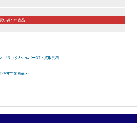
買い得な中古品
クス ブラック&シルバーGTの買取見積
ンのおすすめ商品>>