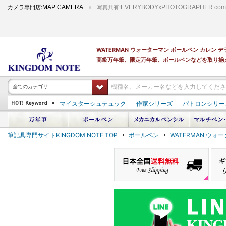
カメラ専門店:
MAP CAMERA
写真共有:
EVERYBODYxPHOTOGRAPHER.com
WATERMAN ウォーターマン ボールペン カレン
高級万年筆、限定万年筆、ボールペンなどを取り揃
全てのカテゴリ
マイスターシュテュック
作家シリーズ
パトロンシリー
PILOT 蒔絵
ダイアミン ボトルインク
筆記具専門サイトKINGDOM NOTE TOP
ボールペン
WATERMAN ウォ