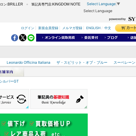
Select Language
▼
ロン:
BRILLER
筆記具専門店:
KINGDOM NOTE
Select Language
ログイン
|
新規会員登録
|
メルマガ登録
|
ENGLISH
/
中文
ク
Leonardo Officina Italiana
ザ・スピリット・オブ・ブルー
スーベレーン
&シルバーGT