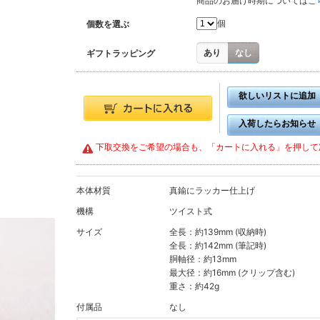
商品のお届け時期については
こ
個
個数を選ぶ
あり
なし
ギフトラッピング
欲しいリストに追加
入荷したらお知らせ
下取交換をご希望の場合も、「カートに入れる」を押して
本体材質
真鍮にラッカー仕上げ
機構
ツイスト式
サイズ
全長：約139mm (収納時)
全長：約142mm (筆記時)
胴軸径：約13mm
最大径：約16mm (クリップ含む)
重さ：約42g
付属品
なし