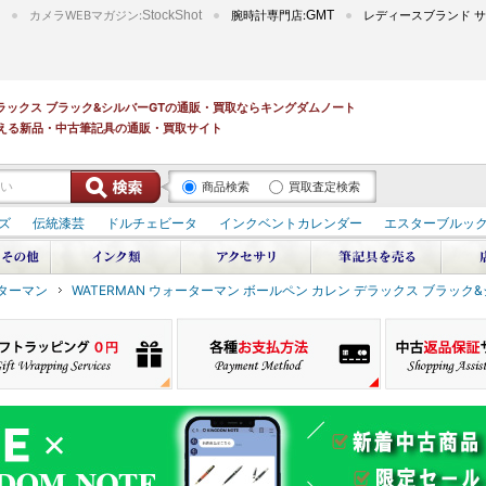
カメラWEBマガジン:
StockShot
腕時計専門店:
GMT
レディースブランド サ
 デラックス ブラック&シルバーGTの通販・買取ならキングダムノート
える新品・中古筆記具の通販・買取サイト
商品検索
買取査定検索
ズ
伝統漆芸
ドルチェビータ
インクベントカレンダー
エスターブルッ
ーターマン
WATERMAN ウォーターマン ボールペン カレン デラックス ブラック