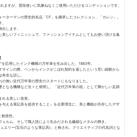
られますが、普段使いに気兼ねなくご使用いただけるコンディションです。
ォーターマンの歴史的名品「CF」を継承したコレクション、「カレン」。
す。
演出します。
た美しいフィニッシュで、ファッションアイテムとしてもお使い頂ける逸
】
"を応用したインク機構の万年筆を生み出した、1883年。
すサインの際、ペンからインクがこぼれ契約を逃したという苦い経験から
は有名な話し。
れの無い近代万年筆の歴史のスタートにもなりました。
礎となる機構など次々と発明し、「近代万年筆の祖」として輝かしい足跡
まれる美しい造形。
を与える筆記具を提供すること』を企業理念に、美と機能が共存したデザ
と創造性。
フォルム、そして職人技により生みだされる繊細なメタルの輝き。
ュエリー(宝石のような筆記具)」と称され、クリエイティブの代名詞とな