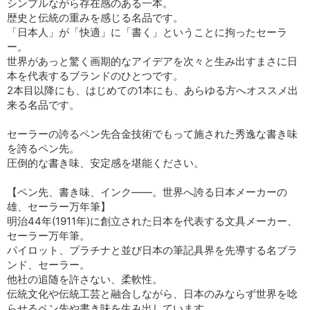
シンプルながら存在感のある一本。
歴史と伝統の重みを感じる名品です。
「日本人」が「快適」に「書く」ということに拘ったセーラ
ー。
世界があっと驚く画期的なアイデアを次々と生み出すまさに日
本を代表するブランドのひとつです。
2本目以降にも、はじめての1本にも、あらゆる方へオススメ出
来る名品です。
セーラーの誇るペン先合金技術でもって施された秀逸な書き味
を誇るペン先。
圧倒的な書き味、安定感を堪能ください。
【ペン先、書き味、インク――。世界へ誇る日本メーカーの
雄、セーラー万年筆】
明治44年(1911年)に創立された日本を代表する文具メーカー、
セーラー万年筆。
パイロット、プラチナと並び日本の筆記具界を先導する名ブラ
ンド、セーラー。
他社の追随を許さない、柔軟性。
伝統文化や伝統工芸と融合しながら、日本のみならず世界を唸
らせるペン先や書き味を生み出しています。