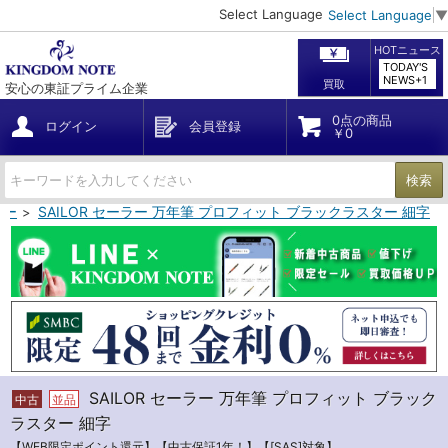
Select Language
Select Language
▼
HOTニュース
TODAY'S
NEWS+1
買取
安心の東証プライム企業
0点の商品
ログイン
会員登録
￥0
検索
ラー
SAILOR セーラー 万年筆 プロフィット ブラックラスター 細字
SAILOR セーラー 万年筆 プロフィット ブラック
中古
並品
ラスター 細字
【WEB限定ポイント還元】【中古保証1年！】【[SAS]対象】