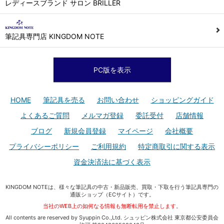
レディースブランド サロン BRILLER
筆記具専門店 KINGDOM NOTE
PC版を表示
HOME
筆記具を売る
お問い合わせ
ショッピングガイド
よくあるご質問
メルマガ登録
委託受付
店舗情報
ブログ
新規会員登録
マイページ
会社概要
プライバシーポリシー
ご利用規約
特定商取引に関する表示
資金決済法に基づく表示
KINGDOM NOTEは、様々な筆記具の中古・新品販売、買取・下取を行う筆記具専門の
通販ショップ（ECサイト）です。
当社のWEB上の如何なる情報も無断転用を禁止します。
All contents are reserved by Syuppin Co.,Ltd. シュッピン株式会社 東京都公安委員会