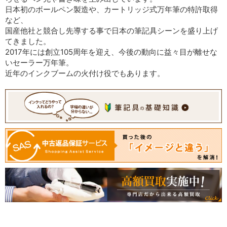
日本初のボールペン製造や、カートリッジ式万年筆の特許取得
など、
国産他社と競合し先導する事で日本の筆記具シーンを盛り上げ
てきました。
2017年には創立105周年を迎え、今後の動向に益々目が離せな
いセーラー万年筆。
近年のインクブームの火付け役でもあります。
[current] 中古
2025年7月20日掲載分