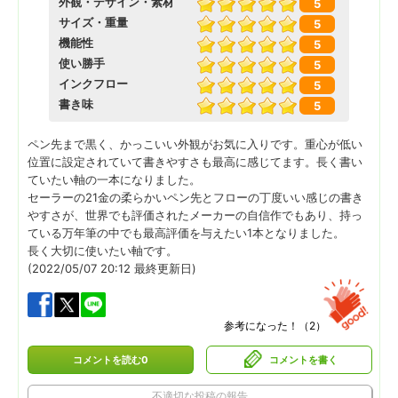
外観・デザイン・素材
5
サイズ・重量
5
機能性
5
使い勝手
5
インクフロー
5
書き味
5
ペン先まで黒く、かっこいい外観がお気に入りです。重心が低い
位置に設定されていて書きやすさも最高に感じてます。長く書い
ていたい軸の一本になりました。
セーラーの21金の柔らかいペン先とフローの丁度いい感じの書き
やすさが、世界でも評価されたメーカーの自信作でもあり、持っ
ている万年筆の中でも最高評価を与えたい1本となりました。
長く大切に使いたい軸です。
(2022/05/07 20:12 最終更新日)
参考になった！（
2
）
コメントを読む0
コメントを書く
不適切な投稿の報告