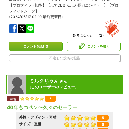
【プロフィット旧型】【ふでDEまんねん長刀エンペラー】【プロ
フィットシータ】
(2024/06/17 02:10 最終更新日)
参考になった！（
2
）
コメントを読む0
コメントを書く
不適切な投稿の報告
ミルクちゃん
さん
このユーザーのレビュー
[
]
5
中古
40年もつペン〜久々のセーラー
外観・デザイン・素材
5
サイズ・重量
5