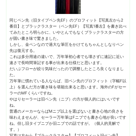
同じペン先（旧タイプペン先EF）のプロフィット【写真左から2
番目】とブラックラスター（ペン先EF）【写真1番左】を書き比べ
てみたところ明らかに、いやとんでもなくブラックラスターの方
が固い書き味で驚きました。
しかし、金ペンなので過大な筆圧をかけてもちゃんとしなりペン
先は復元する。
これは多分用途の違いで、万年筆初心者でも壊さずに速記に近い
速さで長時間筆記する事が出来る仕様だと思います。
だいぶフローが絞り気味だったので調整したところ良くなりまし
た。
万年筆に慣れている人ならば、旧ペン先のプロフィット（字幅F以
上）を選んだ方が書き味を堪能出来ると思います。海外のFがセー
ラーのMFくらいですね。
やはりセーラーは旧ペン先（ニブ）の方が個人的にはいいです
ね。
普通のメーカーならばMニブ以上を選ばないと書き心地の良さを
味わえませんが、セーラー万年筆はFニブでも書き心地が良いです
ね。但し旧タイプニブか旧ニブでの話ですが。（個人的見解で
す。）
写真は左から【ブラックラスター】【プロフィット旧ペン先】