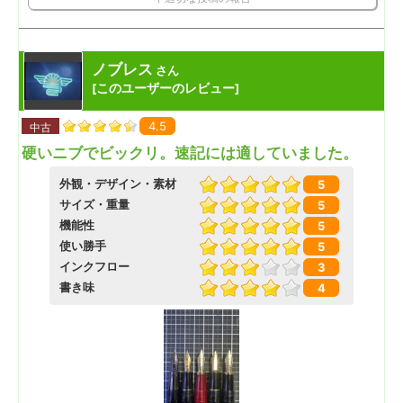
ノブレス
さん
このユーザーのレビュー
[
]
4.5
中古
硬いニブでビックリ。速記には適していました。
外観・デザイン・素材
5
サイズ・重量
5
機能性
5
使い勝手
5
インクフロー
3
書き味
4