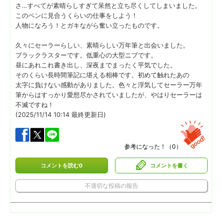
さ…すべてが素晴らしすぎて呆然と立ち尽くしてしまいました。
このペンに見合うくらいの仕事をしよう！
人物になろう！とガキながら奮い立ったものです。
久々にセーラーらしい、素晴らしい万年筆と出会いました。
ブラックラスターです。低重心の大型ニブです。
昼にあれこれ書き出し、深夜までまったく平気でした。
そのくらい長時間筆記に堪える相棒です。初めて触れたあの
太字に負けない感動がありました。色々と浮気してセーラー万年
筆からはすっかり愛想尽かされていましたが、やはりセーラーは
不滅ですね！
(2025/11/14 10:14 最終更新日)
参考になった！（
0
）
コメントを読む0
コメントを書く
不適切な投稿の報告