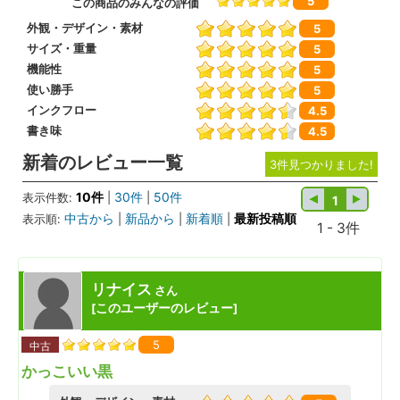
5
この商品のみんなの評価
外観・デザイン・素材
5
サイズ・重量
5
機能性
5
使い勝手
5
インクフロー
4.5
書き味
4.5
新着のレビュー一覧
3件見つかりました!
10件
30件
50件
表示件数:
|
|
1
中古から
新品から
新着順
最新投稿順
表示順:
|
|
|
1 - 3件
リナイス
さん
このユーザーのレビュー
[
]
5
中古
かっこいい黒