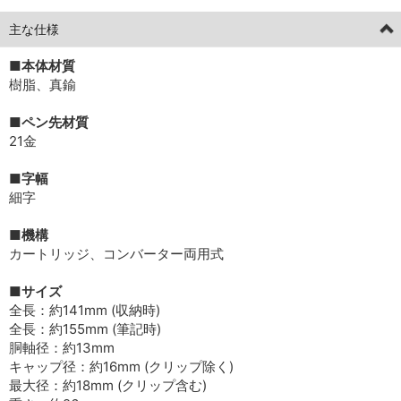
主な仕様
■本体材質
樹脂、真鍮
■ペン先材質
21金
■字幅
細字
■機構
カートリッジ、コンバーター両用式
■サイズ
全長：約141mm (収納時)
全長：約155mm (筆記時)
胴軸径：約13mm
キャップ径：約16mm (クリップ除く)
最大径：約18mm (クリップ含む)