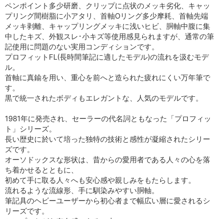
ペンポイント多少研磨、クリップに点状のメッキ劣化、キャッ
プリング間樹脂に小アタリ、首軸Oリング多少摩耗、首軸先端
メッキ剥離、キャップリングメッキに浅いヒビ、胴軸中腹に集
中したキズ、外観スレ･小キズ等使用感見られますが、通常の筆
記使用に問題のない実用コンディションです。
プロフィットFL(長時間筆記に適したモデル)の流れを汲むモデ
ル。
首軸に真鍮を用い、重心を前へと造られた疲れにくい万年筆で
す。
黒で統一されたボディもエレガントな、人気のモデルです。
1981年に発売され、セーラーの代名詞ともなった「プロフィッ
ト」シリーズ。
長い歴史に於いて培った独特の技術と感性が凝縮されたシリー
ズです。
オーソドックスな形状は、昔からの愛用者である人々の心を落
ち着かせるとともに、
初めて手に取る人々へも安心感や親しみをもたらします。
流れるような流線形、手に馴染みやすい胴軸。
筆記具のヘビーユーザーから初心者まで幅広い層に愛されるシ
リーズです。