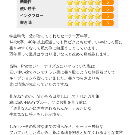
機能性
5
使い勝手
5
インクフロー
5
書き味
5
学生時代、父が贈ってくれたセーラー万年筆、
14K太字。40年以上経過しても尚ビクともせず、いやむしろ更に
書きやすくなって私の側に鎮座ましましています。
万年筆って道具はやはり凄いなぁと改めて痛感致します。
当時、Photoジャーナリズムにハマっていた私は
安い使い捨てペンでチラシ裏に書き殴るような無頓着ブリで
キャプションを綴っていました。書きづらさよりも
先に情熱が先走っていたのですね、
見かねたのか、父がある日差し出してくれた万年筆、
箱は深いNAVYブルー。父にお礼を言う前に
「道具なんかに左右されるもんか！」みたいな
生意気な口答えをした記憶が。
しかし〜その典雅なまでの滑らかさ、セーラー独特な
フカフカとした温かみ、荒ぶる魂を抱きとめてくれるような寛容