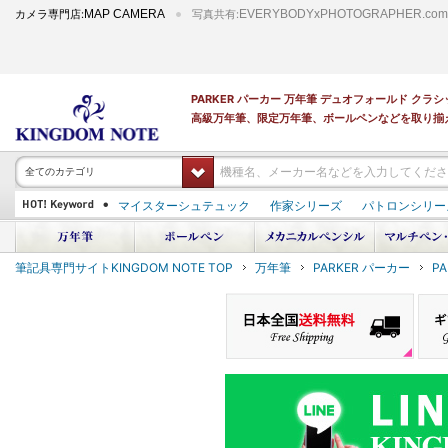
カメラ専門店:
MAP CAMERA
写真共有:
EVERYBODYxPHOTOGRAPHER.com
PARKER パーカー 万年筆 デュオフォールド ク
高級万年筆、限定万年筆、ボールペンなどを取り揃
全てのカテゴリ
マイスターシュテュック
作家シリーズ
パトロンシリー
PILOT 蒔絵
ダイアミン ボトルインク
筆記具専門サイトKINGDOM NOTE TOP
万年筆
PARKER パーカー
P