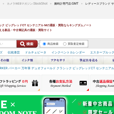
カメラWEBマガジン:
StockShot
腕時計専門店:
GMT
レディースブランド サ
ラシック ビッグレッドCT センテニアル Mの通販・買取ならキングダムノート
える新品・中古筆記具の通販・買取サイト
商品検索
買取査定検索
ズ
伝統漆芸
ドルチェビータ
インクベントカレンダー
エスターブルッ
ARKER パーカー 万年筆 デュオフォールド クラシック ビッグレッドCT センテニアル