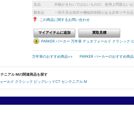
並品
外観がきれいではないものの、使用上問題ないお
難有品
一部不具合箇所や機能的制限がある訳有り中古品
この商品に関するお問い合わせ
マイアイテムに追加
買取見積
PARKER パーカー 万年筆 デュオフォールド クラシック
万年筆のおすすめ商品>>
PARKER パーカーのおすすめ商品
センテニアル Mの関連商品を探す
オフォールド クラシック ビッグレッドCT センテニアル M