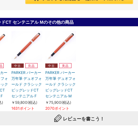
ッドCT センテニアル Mのその他の商品
品
中古
良品
中古
美品
ーカー
PARKER パーカー
PARKER パーカー
オフォ
万年筆 デュオフォ
万年筆 デュオフォ
シック
ールド クラシック
ールド クラシック
CT
ビッグレッドCT
ビッグレッドCT
F
センテニアル F
センテニアル M
込)
￥59,800(税込)
￥75,900(税込)
ト
1631ポイント
2070ポイント
レビューを書こう！