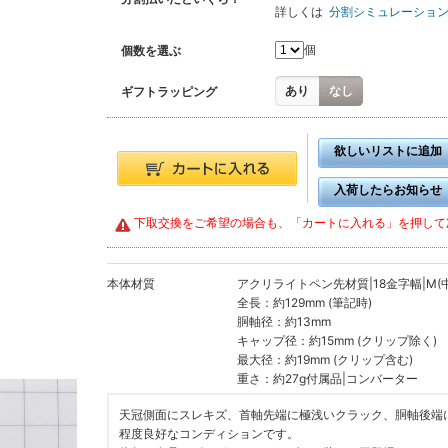
詳しくは
分割シミュレーショ
個
個数を選ぶ
あり
なし
ギフトラッピング
欲しいリストに追加
入荷したらお知らせ
下取交換をご希望の場合も、「カートに入れる」を押して
本体材質
アクリライトペン先材質|18金字幅|M(
全長：約129mm (筆記時)
胴軸径：約13mm
キャップ径：約15mm (クリップ除く)
最大径：約19mm (クリップ含む)
重さ：約27g付属品|コンバーター
天冠側面にスレキズ、首軸先端に極浅いクラック、胴軸後端
程度良好なコンディションです。