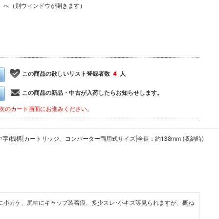
ン
へ（別ウィンドウが開きます）
この商品の欲しいリスト登録者数
4
人
この商品の新品・中古が入荷したらお知らせします。
次のカート画面にお進みください。
中字)機構|カートリッジ、コンバーター両用式サイズ|全長：約138mm (収納時)
に小カケ、尻軸にキャップ装着痕、多少スレ･小キズ等見られますが、概ね