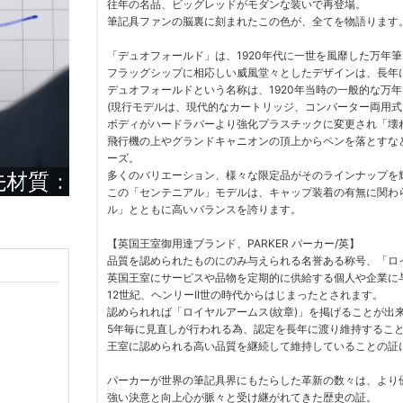
往年の名品、ビッグレッドがモダンな装いで再登場。
筆記具ファンの脳裏に刻まれたこの色が、全てを物語ります
「デュオフォールド」は、1920年代に一世を風靡した万年
フラッグシップに相応しい威風堂々としたデザインは、長年
デュオフォールドという名称は、1920年当時の一般的な万
(現行モデルは、現代的なカートリッジ、コンバーター両用式
ボディがハードラバーより強化プラスチックに変更され「壊
飛行機の上やグランドキャニオンの頂上からペンを落とすな
ーズ。
多くのバリエーション、様々な限定品がそのラインナップを
この「センテニアル」モデルは、キャップ装着の有無に関わ
ル」とともに高いバランスを誇ります。
【英国王室御用達ブランド、PARKER パーカー/英】
品質を認められたものにのみ与えられる名誉ある称号、「ロ
英国王室にサービスや品物を定期的に供給する個人や企業に
12世紀、ヘンリーII世の時代からはじまったとされます。
認められれば「ロイヤルアームス(紋章)」を掲げることが出
5年毎に見直しが行われる為、認定を長年に渡り維持するこ
王室に認められる高い品質を継続して維持していることの証
パーカーが世界の筆記具界にもたらした革新の数々は、より
強い決意と向上心が脈々と受け継がれてきた歴史の証。