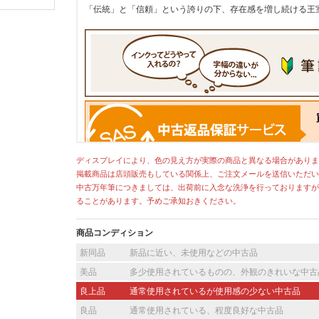
「伝統」と「信頼」という誇りの下、存在感を増し続ける王
ディスプレイにより、色の見え方が実際の商品と異なる場合がありま
掲載商品は店頭販売もしている関係上、ご注文メールを送信いただい
中古万年筆につきましては、出荷前に入念な洗浄を行っておりますが
ることがあります。予めご承知おきください。
商品コンディション
[current] 中古
新同品
新品に近い、未使用などの中古品
2025年7月14日掲載分
美品
多少使用されているものの、外観のきれいな中古
良上品
通常使用されているが使用感の少ない中古品
良品
通常使用されている、程度良好な中古品