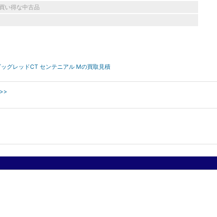
買い得な中古品
 ビッグレッドCT センテニアル Mの買取見積
>>