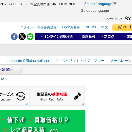
Select Language
▼
ロン:
BRILLER
筆記具専門店:
KINGDOM NOTE
Select Language
ログイン
|
新規会員登録
|
メルマガ登録
|
ENGLISH
/
中文
ク
Leonardo Officina Italiana
ザ・スピリット・オブ・ブルー
スーベレーン
 M