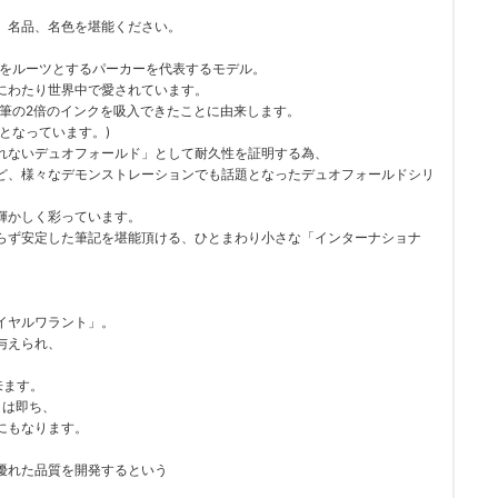
。名品、名色を堪能ください。
筆をルーツとするパーカーを代表するモデル。
にわたり世界中で愛されています。
年筆の2倍のインクを吸入できたことに由来します。
となっています。)
れないデュオフォールド」として耐久性を証明する為、
ど、様々なデモンストレーションでも話題となったデュオフォールドシリ
輝かしく彩っています。
らず安定した筆記を堪能頂ける、ひとまわり小さな「インターナショナ
イヤルワラント」。
与えられ、
来ます。
とは即ち、
にもなります。
優れた品質を開発するという