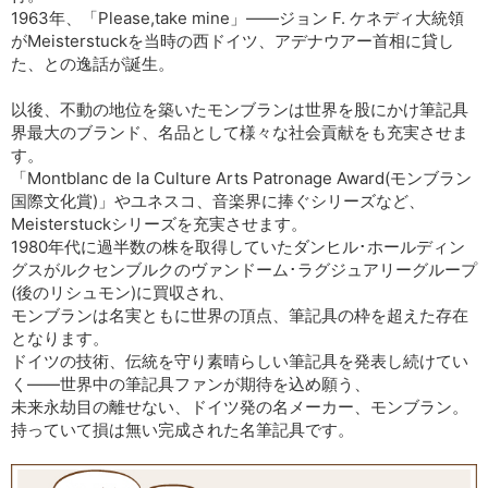
1963年、「Please,take mine」――ジョン F. ケネディ大統領
がMeisterstuckを当時の西ドイツ、アデナウアー首相に貸し
た、との逸話が誕生。
以後、不動の地位を築いたモンブランは世界を股にかけ筆記具
界最大のブランド、名品として様々な社会貢献をも充実させま
す。
「Montblanc de la Culture Arts Patronage Award(モンブラン
国際文化賞)」やユネスコ、音楽界に捧ぐシリーズなど、
Meisterstuckシリーズを充実させます。
1980年代に過半数の株を取得していたダンヒル･ホールディン
グスがルクセンブルクのヴァンドーム･ラグジュアリーグループ
(後のリシュモン)に買収され、
モンブランは名実ともに世界の頂点、筆記具の枠を超えた存在
となります。
ドイツの技術、伝統を守り素晴らしい筆記具を発表し続けてい
く――世界中の筆記具ファンが期待を込め願う、
未来永劫目の離せない、ドイツ発の名メーカー、モンブラン。
持っていて損は無い完成された名筆記具です。