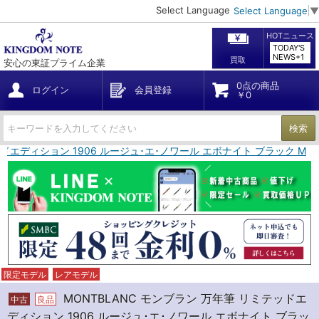
Select Language
Select Language
▼
HOTニュース
TODAY'S
NEWS+1
買取
安心の東証プライム企業
0点の商品
ログイン
会員登録
￥0
検索
ッドエディション 1906 ルージュ･エ･ノワール エボナイト ブラック M
限定モデル
レアモデル
MONTBLANC モンブラン 万年筆 リミテッドエ
中古
良品
ディション 1906 ルージュ･エ･ノワール エボナイト ブラッ