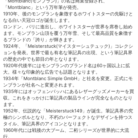
「Montblanc(モンブラン)」の名は商業登録され、
「Montblanc」という万年筆が発売。
1910年、後のモンブランを象徴するホワイトスターの先駆けと
なる白い天冠ロゴが誕生します。
ロンドン、パリに進出し、ホワイトスターが世界を席巻し始め
ます。モンブラン山頂を覆う万年雪、そして最高品質を象徴す
るブランドの「誇り」が輝きます。
1924年、「Meisterstuck(マイスターシュテュック)」コレクシ
ョンを発表。世界で最も有名な筆記具の出現、という筆記具界
の歴史の中でも節目の年となります。
1920年代後半にはモンブランのブランド名は60ヶ国以上に拡
大。様々な印象的な広告でも話題となります。
1934年「Montblanc Simple GmbH」と社名を変更。正式にモ
ンブランが社名へと変更されます。
1935年にはオッフェンバッハにあるレザーグッズメーカーを買
収。これをきっかけに筆記具の製品ラインが完全なものとなり
ます。
1952年、伝説的な「Meisterstuck149」が誕生。筆記具界の究
極のシンボルとなり、不朽のパーフェクトなデザインを持つス
タイル、筆記具界のアイコンとなります。
1960年代には戦後の大ブーム、二桁シリーズが世界的に大流
行。