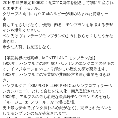
2016年世界限定1906本！創業110周年を記念し特別に生産され
たエボナイトモデル。
クリップの両目には0.01ctのルビーが埋め込まれた特別な一
本。
持ち主をさりげなく、優美に飾る、モンブランを象徴するデザ
インを堪能ください。
ペン先はヴィンテージモンブランのように軟らかくしなやかな
書き味。
希少な入荷、お見逃しなく。
【筆記具界の最高峰、MONTBLANC モンブラン/独】
1906年、ハンブルグの銀行家とベルリンのエンジニアの発明の
才、イマジネーションにより輝かしい歴史の芽が息吹ます。
1908年、ハンブルグの実業家や共同経営者達が事業を引き継
ぎ、
ハンブルグに「SIMPLO FILLER PEN Co.(シンプロフィラーペ
ンカンパニー)」として会社を法人化、商業登記されます。
1909年、アルプスの最も荘厳な最高峰モンブランの名を冠し
「ルージュ･エ･ノワール」が市場に登場。
史上最も安全で(インク漏れの心配がなく)、完成されたペンと
してモンブランの名が確立されます。