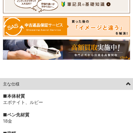
[current] [limitededition] 中古
2025年3月19日掲載分
主な仕様
■本体材質
エボナイト、ルビー
■ペン先材質
18金