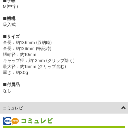
■字幅
M(中字)
■機構
吸入式
■サイズ
全長：約136mm (収納時)
全長：約126mm (筆記時)
胴軸径：約10mm
キャップ径：約12mm (クリップ除く)
最大径：約15mm (クリップ含む)
重さ：約30g
■付属品
なし
コミュレビ