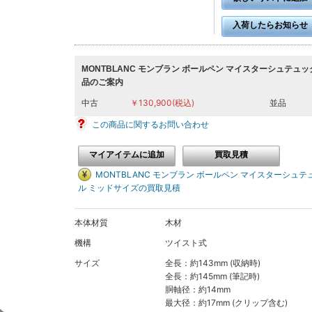
入荷したらお知らせ
MONTBLANC モンブラン ボールペン マイスターシュテュ
品のご案内
中古
￥130,900(税込)
並品
この商品に関するお問い合わせ
マイアイテムに追加
買取見積
MONTBLANC モンブラン ボールペン マイスターシュテ
ル ミッドサイズの買取見積
本体材質
木材
機構
ツイスト式
サイズ
全長：約143mm (収納時)
全長：約145mm (筆記時)
胴軸径：約14mm
最大径：約17mm (クリップ含む)