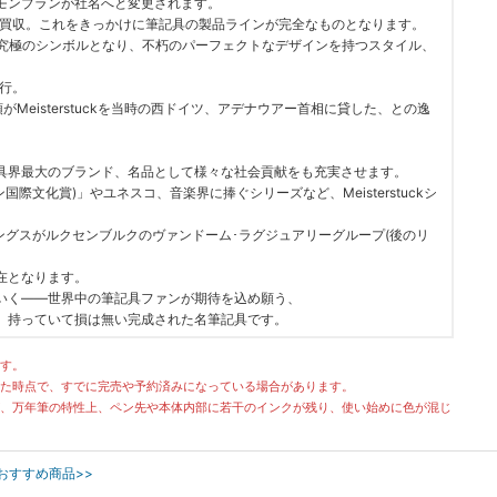
。正式にモンブランが社名へと変更されます。
を買収。これをきっかけに筆記具の製品ラインが完全なものとなります。
筆記具界の究極のシンボルとなり、不朽のパーフェクトなデザインを持つスタイル、
流行。
ディ大統領がMeisterstuckを当時の西ドイツ、アデナウアー首相に貸した、との逸
具界最大のブランド、名品として様々な社会貢献をも充実させます。
Award(モンブラン国際文化賞)」やユネスコ、音楽界に捧ぐシリーズなど、Meisterstuckシ
ィングスがルクセンブルクのヴァンドーム･ラグジュアリーグループ(後のリ
在となります。
いく――世界中の筆記具ファンが期待を込め願う、
。持っていて損は無い完成された名筆記具です。
す。
た時点で、すでに完売や予約済みになっている場合があります。
、万年筆の特性上、ペン先や本体内部に若干のインクが残り、使い始めに色が混じ
のおすすめ商品>>