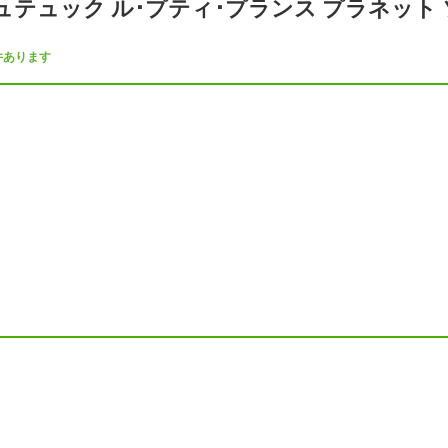
ュテュック ル･プティ･プランス プラネット
件あります