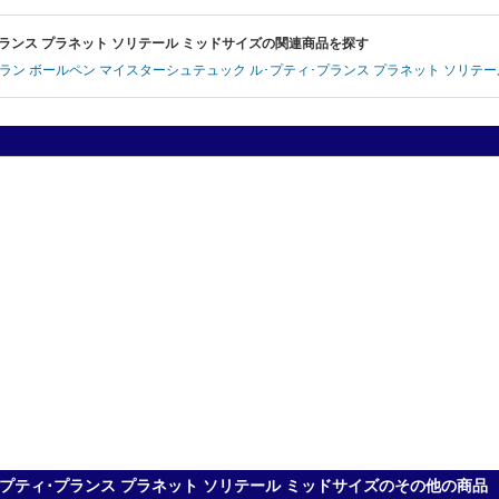
･プランス プラネット ソリテール ミッドサイズの関連商品を探す
ンブラン ボールペン マイスターシュテュック ル･プティ･プランス プラネット ソリテ
[current] [limitededition] 中古
2025年4月23日掲載分
ル･プティ･プランス プラネット ソリテール ミッドサイズのその他の商品