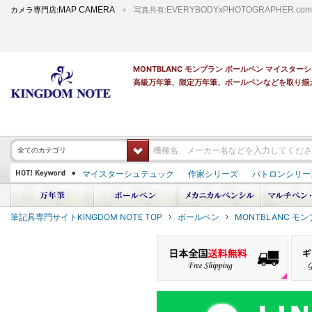
カメラ専門店:
MAP CAMERA
写真共有:
EVERYBODYxPHOTOGRAPHER.com
MONTBLANC モンブラン ボールペン マイスタ
高級万年筆、限定万年筆、ボールペンなどを取り揃
全てのカテゴリ
マイスターシュテュック
作家シリーズ
パトロンシリー
PILOT 蒔絵
ダイアミン ボトルインク
筆記具専門サイトKINGDOM NOTE TOP
ボールペン
MONTBLANC モ