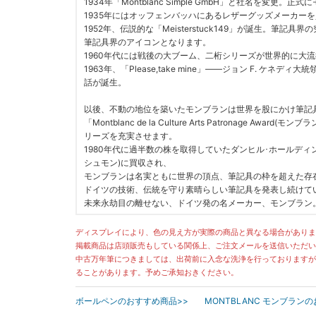
1934年「Montblanc Simple GmbH」と社名を変更
1935年にはオッフェンバッハにあるレザーグッズメーカー
1952年、伝説的な「Meisterstuck149」が誕生。
筆記具界のアイコンとなります。
1960年代には戦後の大ブーム、二桁シリーズが世界的に大
1963年、「Please,take mine」――ジョン F. ケネ
話が誕生。
以後、不動の地位を築いたモンブランは世界を股にかけ筆記
「Montblanc de la Culture Arts Patronage 
リーズを充実させます。
1980年代に過半数の株を取得していたダンヒル･ホールデ
シュモン)に買収され、
モンブランは名実ともに世界の頂点、筆記具の枠を超えた存
ドイツの技術、伝統を守り素晴らしい筆記具を発表し続けて
未来永劫目の離せない、ドイツ発の名メーカー、モンブラン
ディスプレイにより、色の見え方が実際の商品と異なる場合がありま
掲載商品は店頭販売もしている関係上、ご注文メールを送信いただい
中古万年筆につきましては、出荷前に入念な洗浄を行っておりますが
ることがあります。予めご承知おきください。
ボールペンのおすすめ商品>>
MONTBLANC モンブラン