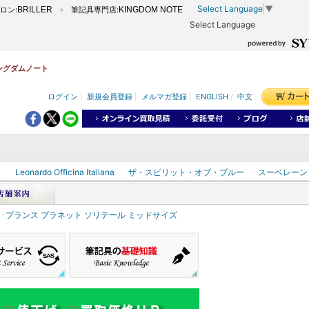
Select Language
▼
ロン:
BRILLER
筆記具専門店:
KINGDOM NOTE
Select Language
キングダムノート
ログイン
|
新規会員登録
|
メルマガ登録
|
ENGLISH
/
中文
ク
Leonardo Officina Italiana
ザ・スピリット・オブ・ブルー
スーベレーン
ィ･プランス プラネット ソリテール ミッドサイズ