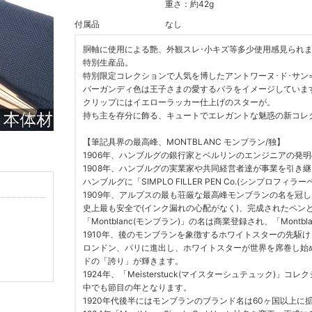
重さ：約42g
付属品
なし
胴軸に使用による艶、外観スレ･小キズ等多少使用感見られ
特別生産品。
特別限定コレクションで人気を博したアントワーヌ･ド･サン
バーガンディ色は王子さまの愛するバラをイメージしていま
クリップにはイエローラッカー仕上げのスターが。
持ち主を存分に飾る、キュートでエレガントな魅惑の新コレ
【筆記具界の最高峰、MONTBLANC モンブラン/独】
1906年、ハンブルグの銀行家とベルリンのエンジニアの発
1908年、ハンブルグの実業家や共同経営者達が事業を引き
ハンブルグに「SIMPLO FILLER PEN Co.(シンプ
1909年、アルプスの最も荘厳な最高峰モンブランの名を冠
史上最も安全で(インク漏れの心配がなく)、完成されたペン
「Montblanc(モンブラン)」の名は商業登録され、「Mont
1910年、後のモンブランを象徴するホワイトスターの先駆
ロンドン、パリに進出し、ホワイトスターが世界を席巻し始
ドの「誇り」が輝きます。
1924年、「Meisterstuck(マイスターシュテュック
中でも節目の年となります。
1920年代後半にはモンブランのブランド名は60ヶ国以上