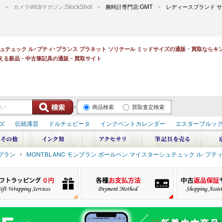
カメラWEBマガジン:
StockShot
腕時計専門店:
GMT
レディースブランド サ
ーシュテュック ル･プティ･プランス プラネット ソリテール ミッドサイズの通販・買取なら
える新品・中古筆記具の通販・買取サイト
商品検索
買取査定検索
ズ
伝統漆芸
ドルチェビータ
インクベントカレンダー
エスターブルッ
ンブラン
MONTBLANC モンブラン ボールペン マイスターシュテュック ル･プテ