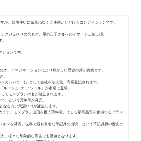
ますが、普段使いに気兼ねなくご使用いただけるコンディションです。
=テグジュペリの代表作、星の王子さまへのオマージュ第三弾。
す。
クションです。
明の才、イマジネーションにより輝かしい歴史の芽が息吹ます。
継ぎ、
ロフィラーペンカンパニー)」として会社を法人化、商業登記されます。
し「ルージュ･エ･ノワール」が市場に登場。
としてモンブランの名が確立されます。
blanc」という万年筆が発売。
けとなる白い天冠ロゴが誕生します。
めます。モンブラン山頂を覆う万年雪、そして最高品質を象徴するブラン
)」コレクションを発表。世界で最も有名な筆記具の出現、という筆記具界の歴史の
に拡大。様々な印象的な広告でも話題となります。