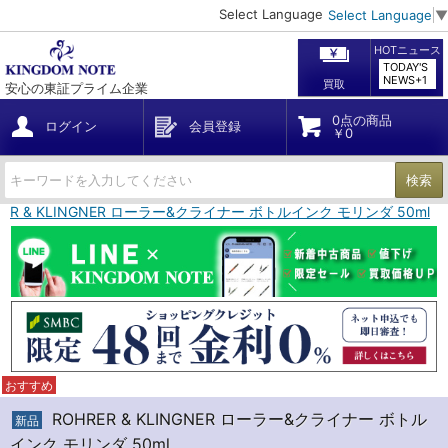
Select Language
Select Language
▼
HOTニュース
TODAY'S
NEWS+1
買取
安心の東証プライム企業
0点の商品
ログイン
会員登録
￥0
検索
RER & KLINGNER ローラー&クライナー ボトルインク モリンダ 50ml
おすすめ
ROHRER & KLINGNER ローラー&クライナー ボトル
新品
インク モリンダ 50ml