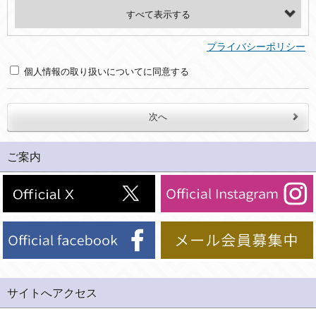
・氏名、電話番号、メールアドレス、・上記の他、お問合せ時に当社にご提供いただく情報
(2)利用目的
プライバシーポリシー
・お問合せへの対応のため
個人情報の取り扱いについてに同意する
３．個人情報の第三者提供と委託
当社は、以下のいずれかの場合を除いて、個人データを同意いただいた範囲を超えて利用したり第三者に提供したりいたしません。
(1)ご本人の同意がある場合。なお第三者に提供する場合には原則として、機密保持、再提供の禁止、お客様からのお申し出により利用を停止することを契約の条件といたします。
ご案内
(2)法令等により開示を求められた場合。
(3)ご本人または公衆の生命、身体又は財産の保護のために必要がある場合であって、本人の同意を得ることが困難であるとき。
(4)国の機関若しくは地方公共団体又はその委託を受けた者が法令の定める事務を遂行することに対して協力する必要がある場合であって、本人の同意を得ることにより当該事務の遂行に支障を及ぼすおそれがあるとき。
(5)業務を円滑に進めるために、外部業者に個人データの一部又は全部の処理を委託する場合（ただし、委託する場合は委託した個人データの安全管理が図られるように、委託先に対する必要かつ適切な監督を行ないます）。
４．ご提供の任意性
当社への個人情報の提供はお客様の任意ですが、必要な個人情報をご提供いただけない場合、当社のサービス等が利用できない場合がありますのでご了承下さい。
サイトへアクセス
５．ご本人が容易に知覚できない方法による個人情報の取得