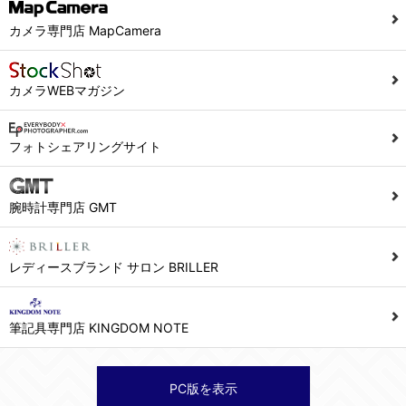
当社ホームページでは、利用者が当社ホームページに再訪問される際、より便利に当社ホームページを閲覧・利用していただくためにクッキーを使用する場合があります。
カメラ専門店 MapCamera
また利用者の統計的分析のため、または掲載された広告にクッキーを使用する場合があります。
６．個人情報に関するお問合せ対応
カメラWEBマガジン
(1)当社は、当社の保有する個人データに関し、ご本人から利用目的の通知，開示，内容の訂正，追加又は削除，利用の停止，消去及び第三者への提供の停止の請求などがあれば、ご本人の確認をさせていただいた上で、速やかに対応します。また当社の個人情報の取り扱いに関するご質問、ご相談にも対応いたします。尚、シュッピン会員のお客様は、当社が保有する個人データの削除を要求する権利があります。
※個人情報の開示請求には手数料として800円(税別)をご本人様にご負担いただいております。
フォトシェアリングサイト
(2)当社の個人情報に関するお問合せは、以下の窓口で承ります。お問合せの内容により必要な書類提出や質問へのご回答をお願いすることがあります。
腕時計専門店 GMT
シュッピン株式会社 個人情報相談窓口
Mail：privacy@syuppin.com (受付)
レディースブランド サロン BRILLER
筆記具専門店 KINGDOM NOTE
PC版を表示