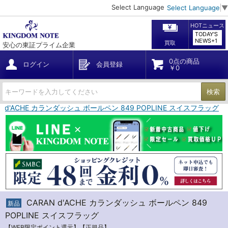
Select Language
Select Language
▼
HOTニュース
TODAY'S
NEWS+1
買取
安心の東証プライム企業
0点の商品
ログイン
会員登録
￥0
検索
N d'ACHE カランダッシュ ボールペン 849 POPLINE スイスフラッグ
CARAN d'ACHE カランダッシュ ボールペン 849
新品
POPLINE スイスフラッグ
【WEB限定ポイント還元】【正規品】