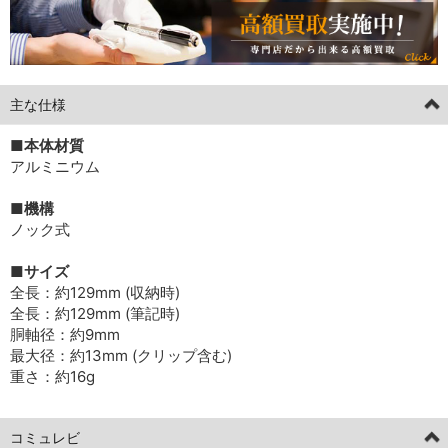
主な仕様
■本体材質
アルミニウム
■機構
ノック式
■サイズ
全長：約129mm (収納時)
全長：約129mm (筆記時)
胴軸径：約9mm
最大径：約13mm (クリップ含む)
重さ：約16g
コミュレビ