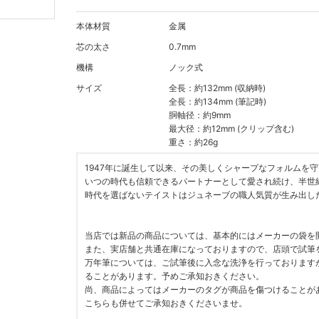
本体材質
金属
芯の太さ
0.7mm
機構
ノック式
サイズ
全長：約132mm (収納時)
全長：約134mm (筆記時)
胴軸径：約9mm
最大径：約12mm (クリップ含む)
重さ：約26g
1947年に誕生して以来、その美しくシャープなフォルムを
いつの時代も信頼できるパートナーとして愛され続け、半世
時代を選ばないテイストはジュネーブの職人気質が生み出し
当店では新品の商品については、基本的にはメーカーの袋を
また、実店舗と共通在庫になっておりますので、店頭で試筆
万年筆については、ご試筆後に入念な洗浄を行っております
ることがあります。予めご承知おきください。
尚、商品によってはメーカーのタグが商品を傷つけることが
こちらも併せてご承知おきくださいませ。