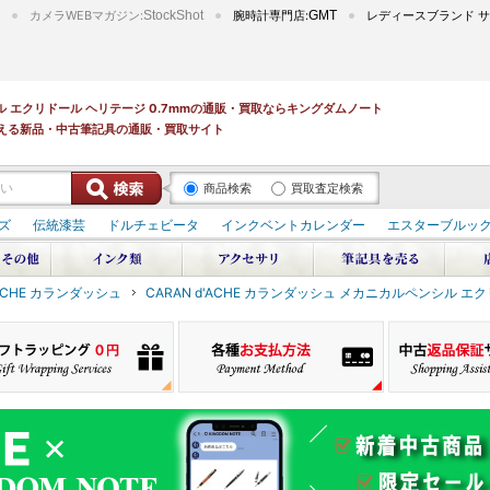
カメラWEBマガジン:
StockShot
腕時計専門店:
GMT
レディースブランド サ
ンシル エクリドール ヘリテージ 0.7mmの通販・買取ならキングダムノート
える新品・中古筆記具の通販・買取サイト
商品検索
買取査定検索
ズ
伝統漆芸
ドルチェビータ
インクベントカレンダー
エスターブルッ
'ACHE カランダッシュ
CARAN d'ACHE カランダッシュ メカニカルペンシル エク