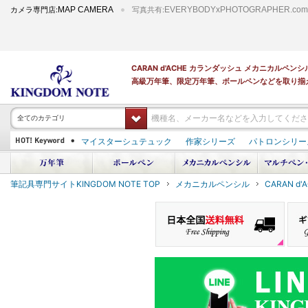
カメラ専門店:
MAP CAMERA
写真共有:
EVERYBODYxPHOTOGRAPHER.com
CARAN d'ACHE カランダッシュ メカニカルペ
高級万年筆、限定万年筆、ボールペンなどを取り揃
全てのカテゴリ
マイスターシュテュック
作家シリーズ
パトロンシリー
PILOT 蒔絵
ダイアミン ボトルインク
筆記具専門サイトKINGDOM NOTE TOP
メカニカルペンシル
CARAN d