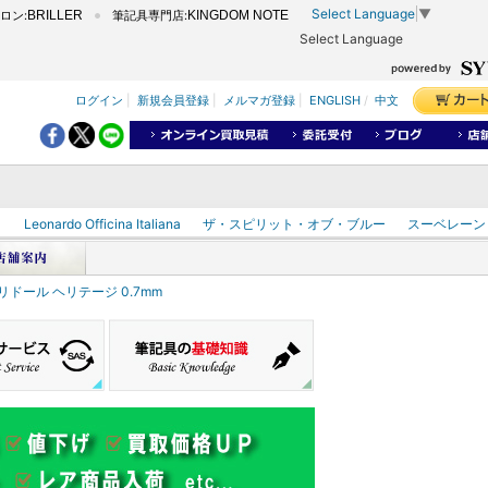
Select Language
▼
ロン:
BRILLER
筆記具専門店:
KINGDOM NOTE
Select Language
ログイン
|
新規会員登録
|
メルマガ登録
|
ENGLISH
/
中文
ク
Leonardo Officina Italiana
ザ・スピリット・オブ・ブルー
スーベレーン
リドール ヘリテージ 0.7mm