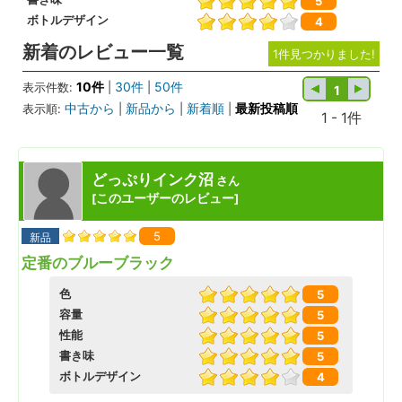
5
ボトルデザイン
4
新着のレビュー一覧
1件見つかりました!
10件
30件
50件
表示件数:
|
|
1
中古から
新品から
新着順
最新投稿順
表示順:
|
|
|
1 - 1件
どっぷりインク沼
さん
このユーザーのレビュー
[
]
5
新品
定番のブルーブラック
色
5
容量
5
性能
5
書き味
5
ボトルデザイン
4