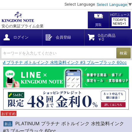
Select Language
Select Language
▼
HOTニュース
TODAY'S
NEWS+1
買取
安心の東証プライム企業
0点の商品
ログイン
会員登録
￥0
検索
INUM プラチナ ボトルインク 水性染料インク #3 ブルーブラック 60cc
おすすめ
PLATINUM プラチナ ボトルインク 水性染料インク
新品
#3 ブルーブラック 60cc