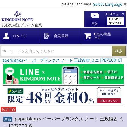
Select Language
Select Language
▼
HOTニュース
TODAY'S
NEWS+1
買取
安心の東証プライム企業
0点の商品
ログイン
会員登録
￥0
検索
paperblanks ペーパーブランクス ノート 王政復古 ミニ [PB7209-6]
おすすめ
paperblanks ペーパーブランクス ノート 王政復古 ミ
新品
ニ [PB7209-6]