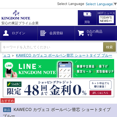
Select Language
Select Language
▼
HOTニュース
TODAY'S
NEWS+1
買取
安心の東証プライム企業
0点の商品
ログイン
会員登録
￥0
検索
カヴェコ
KAWECO カヴェコ ボールペン替芯 ショートタイプ ブルー
おすすめ
KAWECO カヴェコ ボールペン替芯 ショートタイプ
新品
ブルー