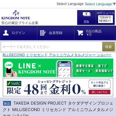
Select Language
Select Language
▼
HOTニュース
TODAY'S
NEWS+1
買取
安心の東証プライム企業
0点の商品
ログイン
会員登録
￥0
検索
クト MiLLiSECOND ミリセカンド アルミニウムメタルメジャー シルバー
TAKEDA DESIGN PROJECT タケダデザインプロジェ
新品
クト MiLLiSECOND ミリセカンド アルミニウムメタルメジ
ャー シルバー