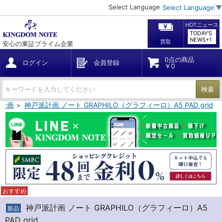
Select Language
Select Language
▼
HOTニュース
TODAY'S
NEWS+1
買取
安心の東証プライム企業
0点の商品
ログイン
会員登録
￥0
検索
計画
神戸派計画 ノート GRAPHILO（グラフィーロ）A5 PAD grid
おすすめ
神戸派計画 ノート GRAPHILO（グラフィーロ）A5
新品
PAD grid