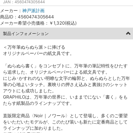
JAN：4560474305644
メーカー：
神戸派計画
商品ID：4560474305644
メーカー希望小売価格：￥1,320(税込)
製品インフォメーション
＜万年筆ぬらぬら派＞に捧げる
オリジナルペーパーの紙文具です。
「ぬらぬら書く」をコンセプトに、万年筆の筆記特性をひたす
ら追求した、オリジナルペーパーによる紙文具です。
にじみ･かすれのない明瞭な文字の輪郭と、ぬらぬらとした万年
筆の心地よいタッチ。裏映りの押さえ込みと裏抜けのシャット
アウトにも成功しました。
GRAPHILOは、万年筆の世界に、いままでにない「書く」をも
たらす紙製品のラインナップです。
直販限定商品〈Noir｜ノワール〉として登場し、多くのご要望
をいただいたモデルが、このたび装いも新たに定番商品として
ラインナップに加わりました。