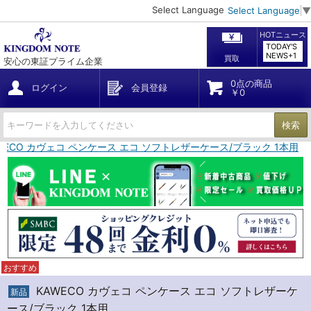
Select Language
Select Language
▼
HOTニュース
TODAY'S
NEWS+1
買取
安心の東証プライム企業
0点の商品
ログイン
会員登録
￥0
検索
WECO カヴェコ ペンケース エコ ソフトレザーケース/ブラック 1本用
おすすめ
KAWECO カヴェコ ペンケース エコ ソフトレザーケ
新品
ース/ブラック 1本用