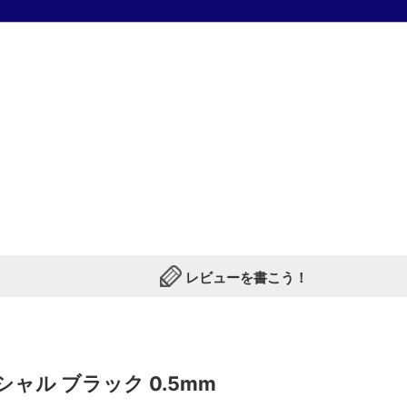
レビューを書こう！
1883年、ドイツ･ハイデルベルグでハインリッヒ･コッホ(Koc
1909年には画期的な技術を取り入れた、安全繰出し式のセ
1930年代に発売された「Kaweco Sport」は1972年の
公式ペンとしても認定されました。
クラシックなイメージの中に機能性や実用性を兼ね備えた製
ャル ブラック 0.5mm
1976年に一旦幕を閉じたカヴェコですが、1995年にニュ
今に至るまで多くの筆記具ファンに愛されています。