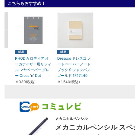
こちらもおすすめ！
RHODIA ロディア オ
Dressco ドレスコ ノ
ーガナイザー用リフィ
ート ペーパーノート
ル マヤペーパー グレ
ブック S シャンパン
ー Cross 'n' Dot
ゴールド 1747440
￥330(税込)
￥1,540(税込)
メカニカルペンシル
メカニカルペンシル スペシ