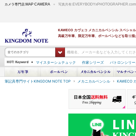
カメラ専門店:
MAP CAMERA
写真共有:
EVERYBODYxPHOTOGRAPHER.com
KAWECO カヴェコ メカニカルペンシル スペシャ
高級万年筆、限定万年筆、ボールペンなどを取り揃
全てのカテゴリ
マイスターシュテュック
作家シリーズ
パトロンシリー
PILOT 蒔絵
ダイアミン ボトルインク
筆記具専門サイトKINGDOM NOTE TOP
メカニカルペンシル
KAWECO