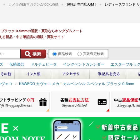
カメラWEBマガジン:
StockShot
腕時計専門店:
GMT
レディースブランド サ
ル ブラック 0.5mmの通販・買取ならキングダムノート
える新品・中古筆記具の通販・買取サイト
商品検索
買取査定検索
ズ
伝統漆芸
ドルチェビータ
インクベントカレンダー
エスターブルッ
 カヴェコ
KAWECO カヴェコ メカニカルペンシル スペシャル ブラック 0.5mm