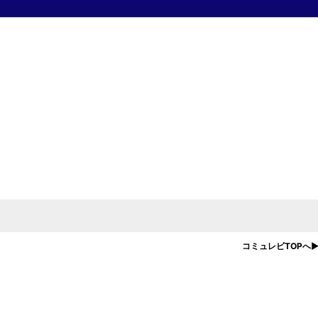
h)とルドルフ･ウェバー(Weber)により創業された老舗ブランド。
コミュレビTOPへ
ーフティー万年筆を発売し、世界の注目を浴びます。
ミュンヘンオリンピック開催の際の
品。
ルンベルグのグッドパレット社により復刻、