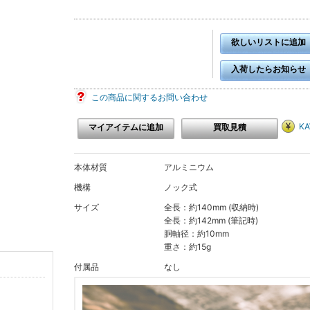
欲しいリストに追加
入荷したらお知らせ
この商品に関するお問い合わせ
K
マイアイテムに追加
買取見積
本体材質
アルミニウム
機構
ノック式
サイズ
全長：約140mm (収納時)
全長：約142mm (筆記時)
胴軸径：約10mm
重さ：約15g
付属品
なし