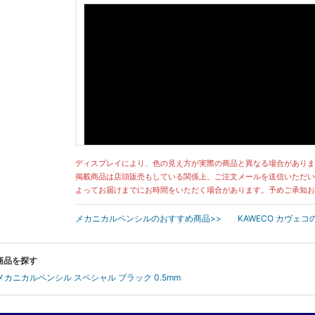
ディスプレイにより、色の見え方が実際の商品と異なる場合がありま
掲載商品は店頭販売もしている関係上、ご注文メールを送信いただい
よってお届けまでにお時間をいただく場合があります。予めご承知お
メカニカルペンシルのおすすめ商品>>
KAWECO カヴェ
連商品を探す
 メカニカルペンシル スペシャル ブラック 0.5mm
【Kaweco カヴェコ/独】