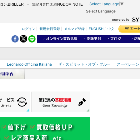
Select Language
▼
ロン:
BRILLER
筆記具専門店:
KINGDOM NOTE
Select Language
ログイン
|
新規会員登録
|
メルマガ登録
|
ENGLISH
/
中文
ク
Leonardo Officina Italiana
ザ・スピリット・オブ・ブルー
スーベレーン