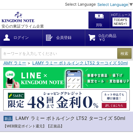
Select Language
Select Language
▼
HOTニュース
TODAY'S
NEWS+1
買取
安心の東証プライム企業
0点の商品
ログイン
会員登録
￥0
検索
LAMY ラミー
LAMY ラミー ボトルインク LT52 ターコイズ 50ml
LAMY ラミー ボトルインク LT52 ターコイズ 50ml
新品
【WEB限定ポイント還元】【正規品】