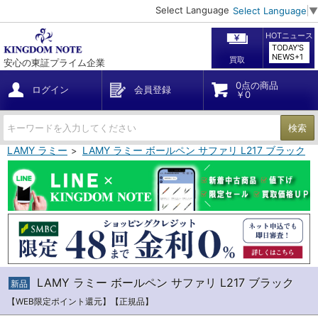
Select Language
Select Language
▼
HOTニュース
TODAY'S
NEWS+1
買取
安心の東証プライム企業
0点の商品
ログイン
会員登録
￥0
検索
LAMY ラミー
LAMY ラミー ボールペン サファリ L217 ブラック
LAMY ラミー ボールペン サファリ L217 ブラック
新品
【WEB限定ポイント還元】【正規品】