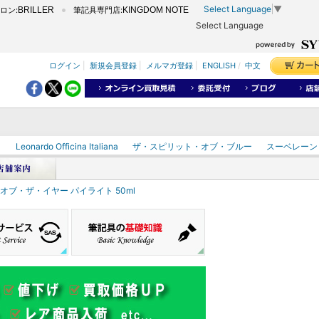
Select Language
▼
ロン:
BRILLER
筆記具専門店:
KINGDOM NOTE
Select Language
ログイン
|
新規会員登録
|
メルマガ登録
|
ENGLISH
/
中文
ク
Leonardo Officina Italiana
ザ・スピリット・オブ・ブルー
スーベレーン
・オブ・ザ・イヤー パイライト 50ml