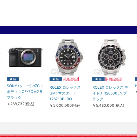
※ボトルインクの外箱は、瓶の保護・緩衝を目的としており
移送中の振動により多少の傷みや汚れが見られる場合がご
当店にて品質に問題が無いと判断した際はそのまま販売を
※この商品の沖縄・離島へのお届けは、航空輸送の液体
また、お届け日のご指定はお受けできません。
何卒ご了承くださいませ。
付属品完品
付属品完品
SONY (ソニー) α7C II
ROLEX ロレックス
ROLEX ロレックス デ
ボディ ILCE-7CM2 B
GMTマスター II
イトナ 126500LN ブ
ブラック
126710BLRO
ラック
￥268,732(税込)
￥5,000,000(税込)
￥5,480,000(税込)