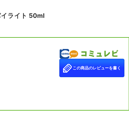
イライト 50ml
その色合いだけでなく心地良い書き心地を提供します。
シリーズ名の通り、インクの色にはそれぞれの宝石の名前が与えられ、鮮
この商品のレビューを書く
使用しています。
インクです。
ご使用ください。
いるラメの粒子をよく混ぜてからおこなってください。
。
ないでください。
発し濃度が濃くなりますのでご注意ください。