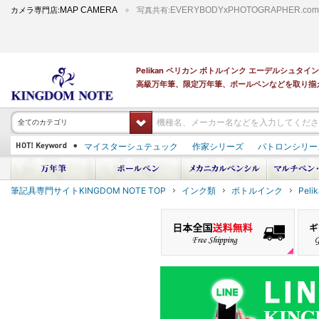
カメラ専門店:
MAP CAMERA
写真共有:
EVERYBODYxPHOTOGRAPHER.com
Pelikan ペリカン ボトルインク エーデルシュタ
高級万年筆、限定万年筆、ボールペンなどを取り揃
全てのカテゴリ
マイスターシュテュック
作家シリーズ
パトロンシリー
PILOT 蒔絵
ダイアミン ボトルインク
筆記具専門サイトKINGDOM NOTE TOP
インク類
ボトルインク
Pel