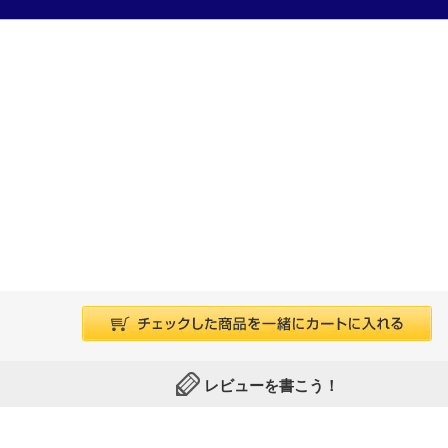
日本では黄鉄鉱とも呼ばれるパイライトは、鉄と硫黄の結び
っています。
『エーデルシュタイン インク・オブ・ザ・イヤー パイライ
す。
レビューを書こう！