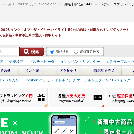
カメラWEBマガジン:
StockShot
腕時計専門店:
GMT
レディースブランド サ
イン 2026 インク・オブ・ザ・イヤー パイライト 50mlの通販・買取ならキングダムノート
える新品・中古筆記具の通販・買取サイト
商品検索
買取査定検索
ズ
伝統漆芸
ドルチェビータ
インクベントカレンダー
エスターブルッ
ikan ペリカン
Pelikan ペリカン ボトルインク エーデルシュタイン 2026 インク