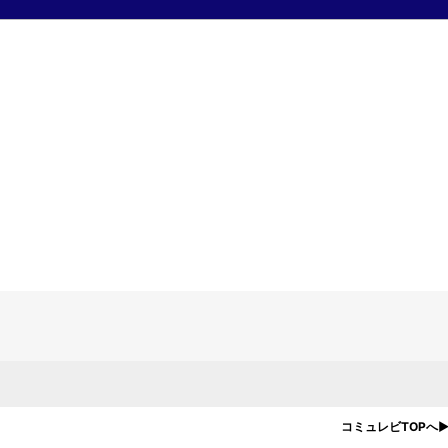
ついた鉱物で、特徴的な美しい結晶構造と淡い真鍮のような金属光沢をも
ト』は、パイライトの持つ独特な輝きと深みのある色合いを表現していま
コミュレビTOPへ