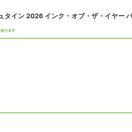
タイン 2026 インク・オブ・ザ・イヤー パ
件あります
なめらかでベルベットのような質感を備えたパイライトは、
国内販売予定数1800本
【エーデルシュタイン】
「宝石」を意味するドイツ語「エーデルシュタイン」という
やかで個性的な色合いをお楽しみいただけます。
容器は美しくデザインされたガラス製です。
滑らかに書けるよう調整された、粒子の細かい染料インクを
※エーデルシュタイン ゴールデンラピスはラメ粒子を含んだ
快適にご使用いただく為、以下の注意事項をお読みになって
・インクを吸入する際はインクボトルをよく振り、沈殿して
・ペン先は1週間〜少なくとも2週間おきには洗ってください
・インクの吸入はインクタンクがいっぱいになるまでは行わ
・ペンを温度の高いところに保管すると、インクの水分が蒸