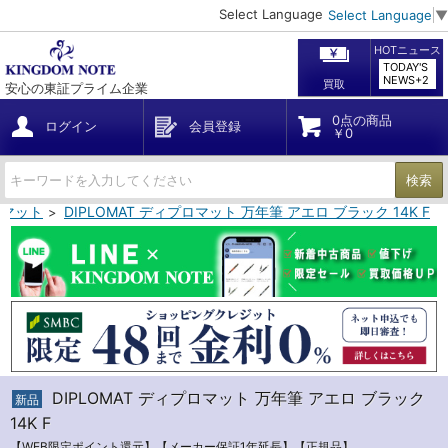
Select Language
Select Language
▼
HOTニュース
TODAY'S
NEWS+2
買取
安心の東証プライム企業
0点の商品
ログイン
会員登録
￥0
検索
ロマット
DIPLOMAT ディプロマット 万年筆 アエロ ブラック 14K F
DIPLOMAT ディプロマット 万年筆 アエロ ブラック
新品
14K F
【WEB限定ポイント還元】【メーカー保証1年延長】【正規品】