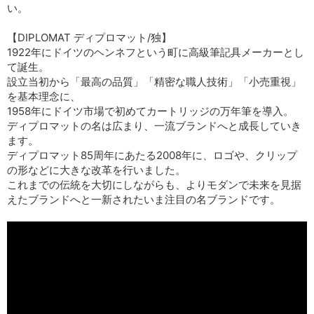
い。
【DIPLOMAT ディプロマット/独】
1922年にドイツのヘンネフという町に高級筆記具メーカーとし
て誕生。
設立当初から「最高の品質」「精密な職人技術」「小売重視」
を基本理念に、
1958年にドイツ市場で初めてカートリッジの万年筆を導入。
ディプロマットの名は広まり、一流ブランドへと成長していき
ます。
ディプロマット85周年にあたる2008年に、ロゴや、クリップ
の形などに大きな改革を行いました。
これまでの伝統を大切にしながらも、よりモダンで未来を見据
えたブランドへと一新されたいま注目の名ブランドです。