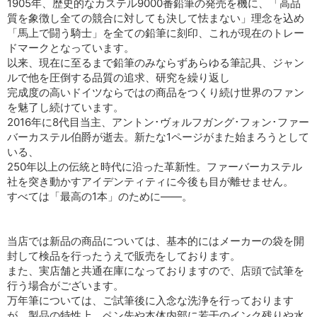
1905年、歴史的なカステル9000番鉛筆の発売を機に、「高品
質を象徴し全ての競合に対しても決して怯まない」理念を込め
「馬上で闘う騎士」を全ての鉛筆に刻印、これが現在のトレー
ドマークとなっています。
以来、現在に至るまで鉛筆のみならずあらゆる筆記具、ジャン
ルで他を圧倒する品質の追求、研究を繰り返し
完成度の高いドイツならではの商品をつくり続け世界のファン
を魅了し続けています。
2016年に8代目当主、アントン･ヴォルフガング･フォン･ファー
バーカステル伯爵が逝去。新たな1ページがまた始まろうとして
いる、
250年以上の伝統と時代に沿った革新性。ファーバーカステル
社を突き動かすアイデンティティに今後も目が離せません。
すべては「最高の1本」のために――。
当店では新品の商品については、基本的にはメーカーの袋を開
封して検品を行ったうえで販売をしております。
また、実店舗と共通在庫になっておりますので、店頭で試筆を
行う場合がございます。
万年筆については、ご試筆後に入念な洗浄を行っております
が、製品の特性上、ペン先や本体内部に若干のインク残りや水