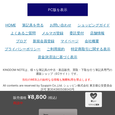
PC版を表示
HOME
筆記具を売る
お問い合わせ
ショッピングガイド
よくあるご質問
メルマガ登録
委託受付
店舗情報
ブログ
新規会員登録
マイページ
会社概要
プライバシーポリシー
ご利用規約
特定商取引に関する表示
資金決済法に基づく表示
KINGDOM NOTEは、様々な筆記具の中古・新品販売、買取・下取を行う筆記具専門の
通販ショップ（ECサイト）です。
当社のWEB上の如何なる情報も無断転用を禁止します。
All contents are reserved by Syuppin Co.,Ltd. シュッピン株式会社 東京都公安委員会
許可 第304360508043号
¥8,800
販売価格
(税込)
欲しい
商談中
リストに追加