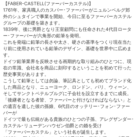
【FABER-CASTELL(ファーバーカステル)】
1761年、家具職人のカスパー･ファーバーがニュルンベルグ郊
外のシュタインで事業を開始、今日に至るファーバーカステル
グループの基礎を築きます。
1839年、後に男爵となり王室顧問にも任命された4代目ロータ
ー･ファーバーが六角形の鉛筆を発明。
これを発端に鉛筆の長さや太さ、硬さの基準をつくり現在当た
り前に使用されている鉛筆のデザイン、基礎を世界中に広めま
す。
ドイツ鉛筆業界を反映させる画期的な取り組みのひとつに、現
在の常識、会社名を商品に刻印するということを初めて行った
歴史事実があります。
こうして鉛筆としては勿論、筆記具としても初めてブランド化
した商品となり、ニューヨーク、ロンドン、パリ、ウィーン、
そしてサンクトペテルブルグに子会社を設立するまでに成長。
「後継者となる者皆、ファーバーと付けなければならない」と
の遺言を遺した彼の孫娘、6代目のオッテリー･フォン･ファー
バーが
ドイツで最も伝統がある貴族のひとつの子孫、アレグザンダー･
カステル･リューデンハウゼン伯爵との婚を受け
「ファーバーカステル」という社名が誕生します。