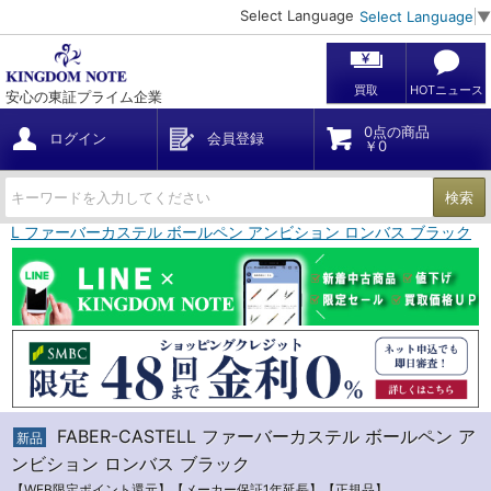
Select Language
Select Language
▼
買取
HOTニュース
安心の東証プライム企業
0点の商品
ログイン
会員登録
￥0
検索
STELL ファーバーカステル ボールペン アンビション ロンバス ブラック
FABER-CASTELL ファーバーカステル ボールペン ア
新品
ンビション ロンバス ブラック
【WEB限定ポイント還元】【メーカー保証1年延長】【正規品】