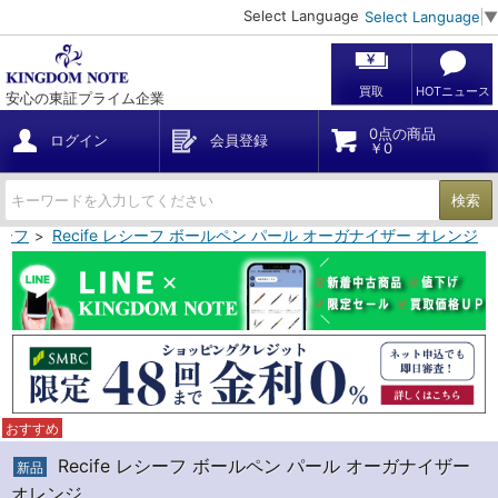
Select Language
Select Language
▼
買取
HOTニュース
安心の東証プライム企業
0点の商品
ログイン
会員登録
￥0
検索
シーフ
Recife レシーフ ボールペン パール オーガナイザー オレンジ
おすすめ
Recife レシーフ ボールペン パール オーガナイザー
新品
オレンジ