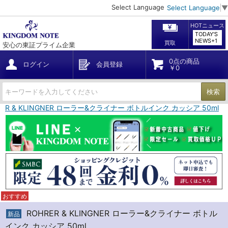
Select Language
Select Language
▼
HOTニュース
TODAY'S
NEWS+1
買取
安心の東証プライム企業
0点の商品
ログイン
会員登録
￥0
検索
RER & KLINGNER ローラー&クライナー ボトルインク カッシア 50ml
おすすめ
ROHRER & KLINGNER ローラー&クライナー ボトル
新品
インク カッシア 50ml