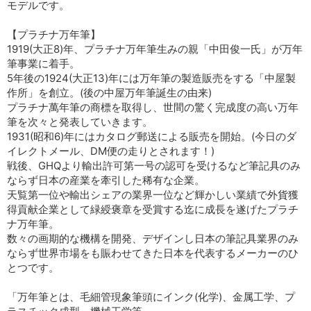
モデルです。
【プラチナ万年筆】
1919(大正8)年、プラチナ万年筆生みの親「中田俊一氏」が万年
筆事業に着手。
5年後の1924(大正13)年には万年筆の製造販売をする「中屋製
作所」を創立。(後の中屋万年筆誕生の由来)
プラチナ萬年筆の商標を取得し、世間の驚く完成度の高い万年
筆を次々と発表していきます。
1931(昭和6)年にはカタログ郵送による販売を開始。(今日のダ
イレクトメール、DM便の走りとされます！)
戦後、GHQより輸出許可第一号の認可を受けるなど筆記具のみ
ならず日本の産業を牽引した稀有な企業。
天覧第一位や輸出シェアの業界一位など輝かしい業績で外貨獲
得貢献企業として緑綬褒章を受賞する迄に成長を遂げたプラチ
ナ万年筆。
数々の画期的な機構を開発、デザインし日本の筆記具業界のみ
ならず世界市場をも賑わせてきた日本を代表するメーカーのひ
とつです。
「万年筆とは、毛細管現象筆頭にインク(化学)、金属工学、プ