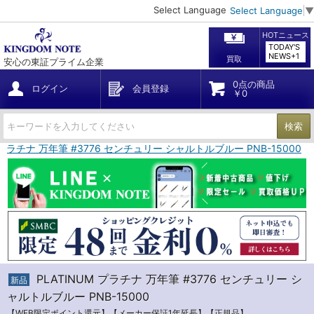
Select Language
Select Language
▼
HOTニュース
TODAY'S
NEWS+1
買取
安心の東証プライム企業
0点の商品
ログイン
会員登録
￥0
検索
M プラチナ 万年筆 #3776 センチュリー シャルトルブルー PNB-15000
PLATINUM プラチナ 万年筆 #3776 センチュリー シ
新品
ャルトルブルー PNB-15000
【WEB限定ポイント還元】【メーカー保証1年延長】【正規品】