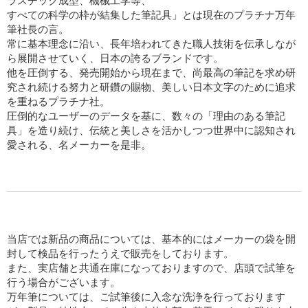
ラスチック成型、機械工学等、
すべての科学の枠が結集した筆記具」とは現在のプラチナ万年
筆社長の言。
常に基本理念に沿い、長年培われてきた職人技術を伝承しなが
ら展開させていく、日本の誇るブランドです。
他を圧倒する、発売開始から現在まで、尚最高の筆記を求め研
究され続ける努力と研鑽の賜物、美しい日本文字のために追求
を重ねるプラチナ社。
圧倒的なユーザーのデータを基に、数々の「理由のある筆記
具」を造り続け、伝統と美しさを活かしつつ世界中に認知され
愛される、名メーカーを是非。
当店では新品の商品については、基本的にはメーカーの袋を開
封して検品を行ったうえで販売をしております。
また、実店舗と共通在庫になっておりますので、店頭で試筆を
行う場合がございます。
万年筆については、ご試筆後に入念な洗浄を行っております