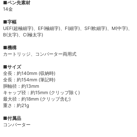
■ペン先素材
14金
■字幅
UEF(超極細字)、EF(極細字)、F(細字)、SF(軟細字)、M(中字)、
B(太字)、C(極太字)
■機構
カートリッジ、コンバーター両用式
■サイズ
全長：約140mm (収納時)
全長：約154mm (筆記時)
胴軸径：約13mm
キャップ径：約15mm (クリップ除く)
最大径：約18mm (クリップ含む)
重さ：約21g
■付属品
コンバーター