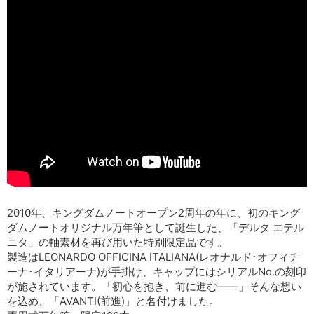
2010年、キングダムノートオープン2周年の年に、初のキング
ダムノートオリジナル万年筆として誕生した、「デルタ エテル
ニタ」の軸素材を再び用いた特別限定品です。
製造はLEONARDO OFFICINA ITALIANA(レオナルド･オフィチ
ーナ･イタリアーナ)が手掛け、キャップにはシリアルNo.の刻印
が施されています。「初心を抱き、前に進む――」そんな想い
を込め、「AVANTI(前進)」と名付けました。