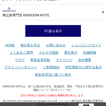
筆記具専門店 KINGDOM NOTE
PC版を表示
HOME
筆記具を売る
お問い合わせ
ショッピングガイド
よくあるご質問
メルマガ登録
委託受付
店舗情報
ブログ
新規会員登録
マイページ
会社概要
プライバシーポリシー
ご利用規約
特定商取引に関する表示
資金決済法に基づく表示
KINGDOM NOTEは、様々な筆記具の中古・新品販売、買取・下取を行う筆記具専門の
通販ショップ（ECサイト）です。
当社のWEB上の如何なる情報も無断転用を禁止します。
All contents are reserved by Syuppin Co.,Ltd. シュッピン株式会社 東京都公安委員会
許可 第304360508043号