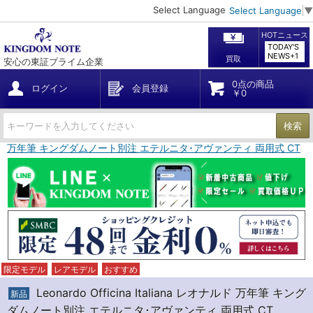
Select Language
Select Language
▼
HOTニュース
TODAY'S
NEWS+1
買取
安心の東証プライム企業
0点の商品
ログイン
会員登録
￥0
検索
ana レオナルド 万年筆 キングダムノート別注 エテルニタ･アヴァンティ 両用式 CT
限定モデル
レアモデル
おすすめ
Leonardo Officina Italiana レオナルド 万年筆 キング
新品
ダムノート別注 エテルニタ･アヴァンティ 両用式 CT