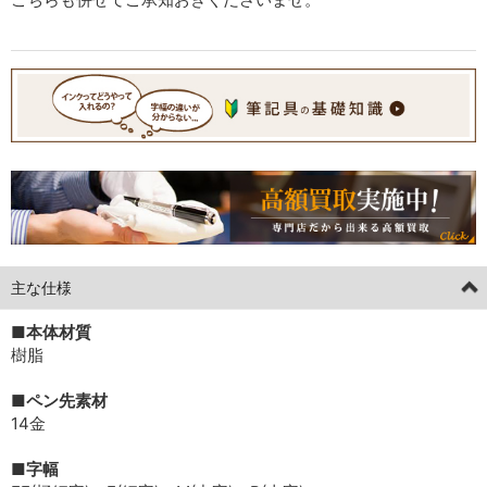
主な仕様
■本体材質
樹脂
■ペン先素材
14金
■字幅