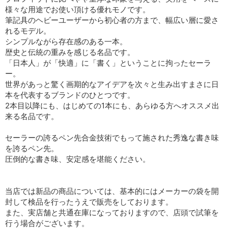
様々な用途でお使い頂ける優れモノです。
筆記具のヘビーユーザーから初心者の方まで、幅広い層に愛さ
れるモデル。
シンプルながら存在感のある一本。
歴史と伝統の重みを感じる名品です。
「日本人」が「快適」に「書く」ということに拘ったセーラ
ー。
世界があっと驚く画期的なアイデアを次々と生み出すまさに日
本を代表するブランドのひとつです。
2本目以降にも、はじめての1本にも、あらゆる方へオススメ出
来る名品です。
セーラーの誇るペン先合金技術でもって施された秀逸な書き味
を誇るペン先。
圧倒的な書き味、安定感を堪能ください。
当店では新品の商品については、基本的にはメーカーの袋を開
封して検品を行ったうえで販売をしております。
また、実店舗と共通在庫になっておりますので、店頭で試筆を
行う場合がございます。