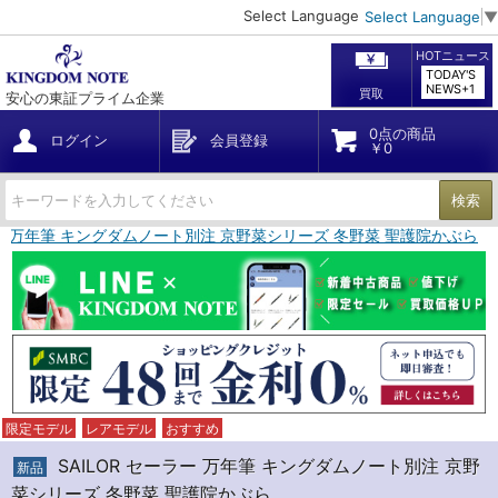
Select Language
Select Language
▼
HOTニュース
TODAY'S
NEWS+1
買取
安心の東証プライム企業
0点の商品
ログイン
会員登録
￥0
検索
ーラー 万年筆 キングダムノート別注 京野菜シリーズ 冬野菜 聖護院かぶら
限定モデル
レアモデル
おすすめ
SAILOR セーラー 万年筆 キングダムノート別注 京野
新品
菜シリーズ 冬野菜 聖護院かぶら