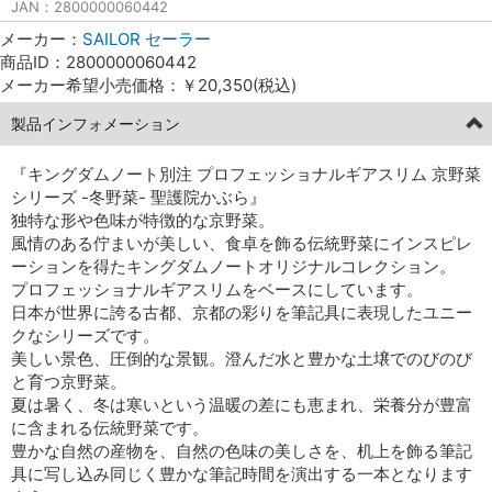
JAN：2800000060442
メーカー：
SAILOR セーラー
商品ID：2800000060442
メーカー希望小売価格：￥20,350(税込)
製品インフォメーション
『キングダムノート別注 プロフェッショナルギアスリム 京野菜
シリーズ -冬野菜- 聖護院かぶら』
独特な形や色味が特徴的な京野菜。
風情のある佇まいが美しい、食卓を飾る伝統野菜にインスピレ
ーションを得たキングダムノートオリジナルコレクション。
プロフェッショナルギアスリムをベースにしています。
日本が世界に誇る古都、京都の彩りを筆記具に表現したユニー
クなシリーズです。
美しい景色、圧倒的な景観。澄んだ水と豊かな土壌でのびのび
と育つ京野菜。
夏は暑く、冬は寒いという温暖の差にも恵まれ、栄養分が豊富
に含まれる伝統野菜です。
豊かな自然の産物を、自然の色味の美しさを、机上を飾る筆記
具に写し込み同じく豊かな筆記時間を演出する一本となります