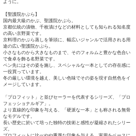
ように。
【聖護院かぶら】
国内最大級のかぶ、聖護院かぶら。
京都伝統の漬物、千枚漬けなどの材料としても知られる知名度
の高い京野菜です。
京料理のかぶら蒸しを筆頭に、幅広いジャンルで活用される用
途の広い聖護院かぶら。
小さなものから大きなものまで、そのフォルムと豊かな色合い
で食卓を飾る名野菜です。
ペン先にはその姿を施し、スペシャルな一本としての存在感に
一役買っています。
冬の厳しい環境を越え、美しい色味でその姿を現す自然色をイ
メージしています。
「プロフィット」と並びセーラーを代表するシリーズ、「プロ
フェッショナルギア」。
より直線的な印象を与える、「硬派な一本」とも称される無骨
なモデルです。
長い歴史に於いて培った独特の技術と感性が凝縮されたシリー
ズ。
プロフィットに比べやや重厚な印象を与える、実用をベースに